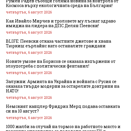
Румен Радев съобщи голяма новина за контрола от
Космоса върху екологичната среда на България!
четвъртък, 6 август 2026
Как Ивайло Мирчев и троловете му лъскат здраво
имиджа на лидера на ДПС Делян Пеевски!
четвъртък, 6 август 2026
BLIFE: Пеевски отказа частните джетове и хвана
Тюркиш еърлайнс като останалите граждани
четвъртък, 6 август 2026
Новите умове на Борисов се оказаха изпържени от
злоупотреба с политически фентанил!
четвъртък, 6 август 2026
Залужни: Армията на Украйна и войната с Русия се
оказаха твърде модерни за остарелите доктрини на
НАТО!
четвъртък, 6 август 2026
Немският канцлер Фридрих Мерц подава оставката
си на 10 август?
четвъртък, 6 август 2026
1000 жалби за случай на тормоз на работното място и