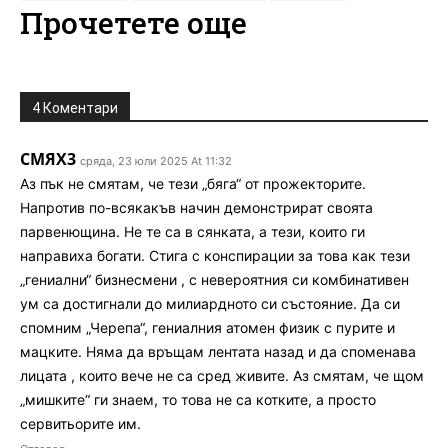
Прочетете още
4 Коментари
СМЯХ3
сряда, 23 юли 2025 At 11:32
Аз пък не смятам, че тези „бяга“ от прожекторите.
Напротив по-всякакъв начин демонстрират своята
парвенющина. Не те са в сянката, а тези, които ги
направиха богати. Стига с конспирации за това как тези
„гениални“ бизнесмени , с невероятния си комбинативен
ум са достигнали до милиардното си състояние. Да си
спомним „Черепа“, гениалния атомен физик с пурите и
мацките. Няма да връщам лентата назад и да споменава
лицата , които вече не са сред живите. Аз смятам, че щом
„мишките“ ги знаем, то това не са котките, а просто
сервитьорите им.