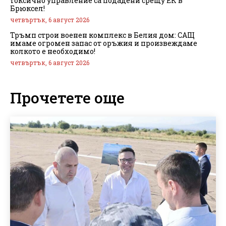
токсично управление са подадени срещу ЕК в
Брюксел!
четвъртък, 6 август 2026
Тръмп строи военен комплекс в Белия дом: САЩ
имаме огромен запас от оръжия и произвеждаме
колкото е необходимо!
четвъртък, 6 август 2026
Прочетете още