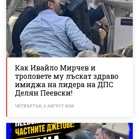
Как Ивайло Мирчев и
троловете му лъскат здраво
имиджа на лидера на ДПС
Делян Пеевски!
ЧЕТВЪРТЪК, 6 АВГУСТ 2026