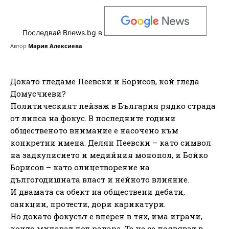
Последвай Bnews.bg в
Автор
Мария Алексиева
Докато гледаме Пеевски и Борисов, кой гледа
Домусчиеви?
Политическият пейзаж в България рядко страда
от липса на фокус. В последните години
общественото внимание е насочено към
конкретни имена: Делян Пеевски – като символ
на задкулисието и медийния монопол, и Бойко
Борисов – като олицетворение на
дългогодишната власт и нейното влияние.
И двамата са обект на обществени дебати,
санкции, протести, дори карикатури.
Но докато фокусът е вперен в тях, има играчи,
които минават под радара. Те не се появяват в