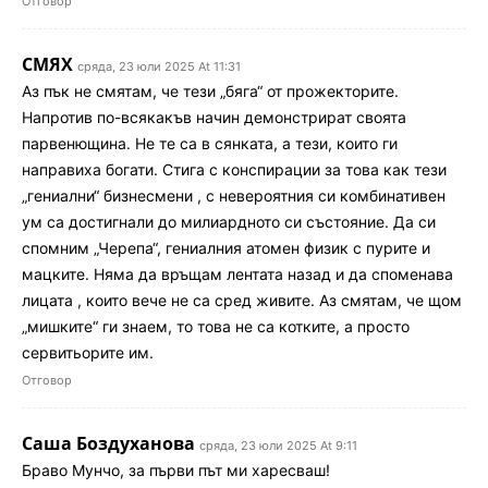
Отговор
СМЯХ
сряда, 23 юли 2025 At 11:31
Аз пък не смятам, че тези „бяга“ от прожекторите.
Напротив по-всякакъв начин демонстрират своята
парвенющина. Не те са в сянката, а тези, които ги
направиха богати. Стига с конспирации за това как тези
„гениални“ бизнесмени , с невероятния си комбинативен
ум са достигнали до милиардното си състояние. Да си
спомним „Черепа“, гениалния атомен физик с пурите и
мацките. Няма да връщам лентата назад и да споменава
лицата , които вече не са сред живите. Аз смятам, че щом
„мишките“ ги знаем, то това не са котките, а просто
сервитьорите им.
Отговор
Саша Боздуханова
сряда, 23 юли 2025 At 9:11
Браво Мунчо, за първи път ми харесваш!