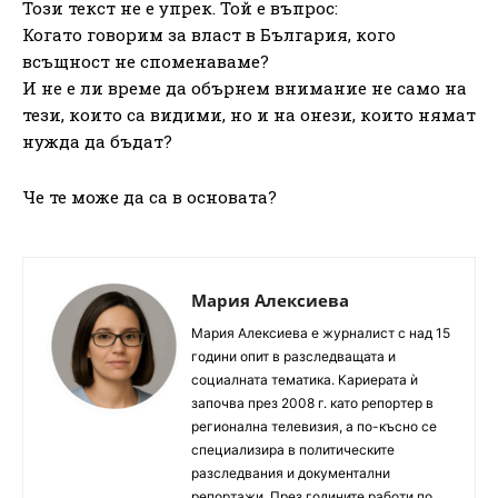
Този текст не е упрек. Той е въпрос:
Когато говорим за власт в България, кого
всъщност не споменаваме?
И не е ли време да обърнем внимание не само на
тези, които са видими, но и на онези, които нямат
нужда да бъдат?
Че те може да са в основата?
Мария Алексиева
Мария Алексиева е журналист с над 15
години опит в разследващата и
социалната тематика. Кариерата ѝ
започва през 2008 г. като репортер в
регионална телевизия, а по-късно се
специализира в политическите
разследвания и документални
репортажи. През годините работи по