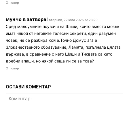
Отговор
мунчо в затвора!
вторник, 22 юли 2025 At 23:20
Сред малоумните псувачи на Шиши, които вместо мозък
имат някой от неговите телесни секрети, един разумен
човек, не се разбира кой е.Точно Домус ага е
Злокачественото образувание, Ламята, погълнала цялата
държава, в сравнение с него Шиши и Тиквата са като
дребни апаши, но някой сеща ли се за това?
Отговор
ОСТАВИ КОМЕНТАР