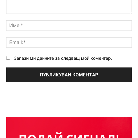
Коментар:
Им
Ema
Запази ми данните за следващ мой коментар.