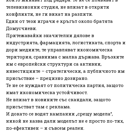
телевизионни студия, не влизат в открити
конфликти, не ги викат на разпити.
Един от тези играчи е кръгът около братята
Домусчиеви.
Притежавайки значителни дялове в
индустрията, фармацията, логистиката, спорта и
дори медиите, те управляват икономическа
територия, сравнима с малка държава. Връзките
им с европейски структури са активни,
инвестициите – стратегически, а публичното им
присъствие – прецизно дозирано.
Те не се нуждаят от политическа партия, защото
имат икономическа устойчивост.
Не влизат в новините със скандали, защото
присъстват там с реклама.
И докато се водят кампании „срещу модела“,
никой не казва дали моделът не е просто по-тих,
по-ефективен – и съвсем реален.