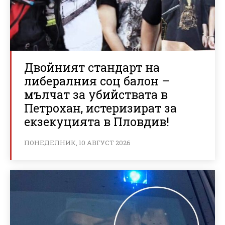
Двойният стандарт на
либералния соц балон –
мълчат за убийствата в
Петрохан, истеризират за
екзекуцията в Пловдив!
ПОНЕДЕЛНИК, 10 АВГУСТ 2026