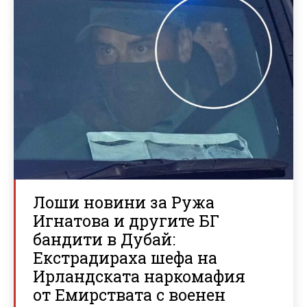
Лоши новини за Ружа
Игнатова и другите БГ
бандити в Дубай:
Екстрадираха шефа на
Ирландската наркомафия
от Емирствата с военен