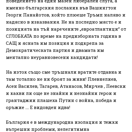
поведението на един мазен либерален слуга, а
именно българския посланик във Вашингтон
Георги Панайотов, който плюеше Тръмп наляво и
надясно в изказвания. Не на последно място е и
позицията на тъй наречените „евроатлантици“ от
СГЛОБКАТА по време на предизборната година в
САЩ и ясната им позиция и подкрепа за
Демократическата партия и двамата им
ментално неуравновесени кандидати!
На изток също сме тръшнали вратите отдавна и
там тотално не ни броят за живи! Плевнелиев,
Асен Василев, Тагарев, Атанасов, Мирчев , Пеевски
и какви ли още не знайни и незнайни герои и
грантаджии плашеха Путин с война, победа и
оръжие …. Е видовден идва!
България е в международна изолация и тежки
вътрешни проблеми, нелегитимна