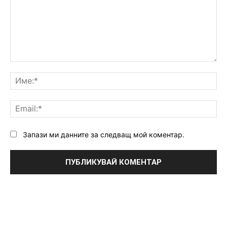
Коментар:
Им
Ema
Запази ми данните за следващ мой коментар.