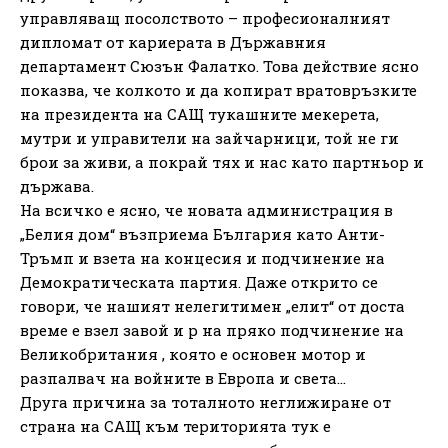
управляващ посолството – професионалният
дипломат от кариерата в Държавния
департамент Сюзън Фалатко. Това действие ясно
показва, че колкото и да копират вратовръзките
на президента на САЩ тукашните мекерета,
мутри и управители на зайчарници, той не ги
брои за живи, а покрай тях и нас като партньор и
държава.
На всичко е ясно, че новата администрация в
„Белия дом“ възприема България като Анти-
Тръмп и взета на концесия и подчинение на
Демократическата партия. Даже открито се
говори, че нашият нелегитимен „елит“ от доста
време е взел завой и р на пряко подчинение на
Великобритания , която е основен мотор и
разпалвач на войните в Европа и света…
Друга причина за тоталното неглижиране от
страна на САЩ към територията тук е