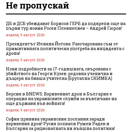
Не пропускай
ДБ и ДСБ убеждават Борисов ГЕРБ да подкрепи още на
първи тур новия Росен Плевнелиев – Андрей Гюров!
неделя, 9 август 2026
Президентът Илияна Йотова: Разочарована съм от
примитивната политическа употреба на инцидента с
дрона!
неделя, 9 август 2026
Нови подробности за 17-годишната, свързвана с
убийството на Георги Кузев: редовна ученичка и
дъщеря на бивша учителка (Брутална СНИМКА)
неделя, 9 август 2026
Версия в BNEWS: Взривеният дрон в България е
операция на украинските служби за въвличане на
още държави във войната!
неделя, 9 август 2026
София привика украинския посланик заради
взривения дрон! Русия похвали Румен Радев и
България за рационалната ни външна политика!