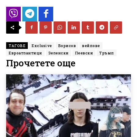
ТАГОВЕ
Exclusive
Борисов
вейпове
Евроатлантици
Зеленски
Пеевски
Тръмп
Прочетете още