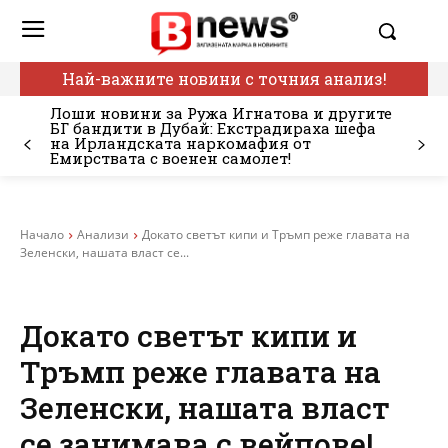
Най-важните новини с точния анализ!
Лоши новини за Ружа Игнатова и другите
БГ бандити в Дубай: Екстрадираха шефа
на Ирландската наркомафия от
Емирствата с военен самолет!
Начало
Анализи
Докато светът кипи и Тръмп реже главата на
Зеленски, нашата власт се...
Докато светът кипи и
Тръмп реже главата на
Зеленски, нашата власт
се занимава с вейпове!