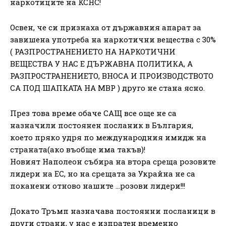
наркотиците на КСНС!
Освен, че си признаха от държавния апарат за
завишена употреба на наркотични вещества с 30%
( РАЗПРОСТРАНЕНИЕТО НА НАРКОТИЧНИ
ВЕЩЕСТВА У НАС Е ДЪРЖАВНА ПОЛИТИКА, А
РАЗПРОСТРАНЕНИЕТО, ВНОСА И ПРОИЗВОДСТВОТО
СА ПОД ШАПКАТА НА МВР ) друго не стана ясно.
През това време обаче САЩ все още не са
назначили постоянен посланик в България,
което пряко удря по международния имидж на
страната(ако въобще има такъв)!
Новият Наполеон събира на втора среща розовите
лидери на ЕС, но на срещата за Украйна не са
поканени отново нашите …розови лидери!!!
Докато Тръмп назначава постоянни посланици в
други страни, у нас е изпратен временно