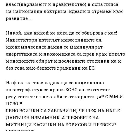
власт(парламент и правителство) и ясна липса
на национална доктрина, идеали и стремеж към
развитие….
Никой, ама никой не иска да се обвързва с нас!
Инвеститори изтеглят инвестициите си,
икономическите данни се манипулират,
енергетиката и икономиката са пред крах, докато
монополите обират и последните стотинки на и
без това най-бедните граждани на ЕС.
На фона на тази задаваща се национална
катастрофа тук се прави КСНС да се отчетат
резултатите от печалбите от наркотици!!! СРАМ И
ПОЗОР!
ЯВНО ВСИЧКИ СА ЗАБРАВИЛИ, ЧЕ ШЕФ НА НАП Е
ДАНЪЧЕН ИЗМАМНИК, А ШЕФОВЕТЕ НА
МИТНИЦИ КАСИЧКИ НА БОРИСОВ И ПЕЕВСКИ!