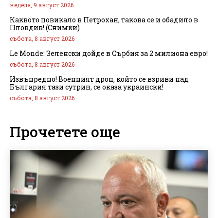
неделя, 9 август 2026
Каквото повикало в Петрохан, такова се и обадило в
Пловдив! (Снимки)
събота, 8 август 2026
Le Monde: Зеленски дойде в Сърбия за 2 милиона евро!
събота, 8 август 2026
Извънредно! Военният дрон, който се взриви над
България тази сутрин, се оказа украински!
събота, 8 август 2026
Прочетете още