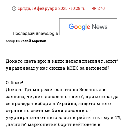
сряда, 19 февруари 2025 - 10:28 ч.
270
Последвай Bnews.bg в
Автор
Николай Бареков
Докато света ври и кипи нелегитимният „елит“
управляващ у нас свиква КСНС за веповете!?
О, боже!
Докато Тръмп реже главата на Зеленски и
заявява, че „не е доволен от него“, пряко иска да
се проведат избори в Украйна, защото много
страни по света ме били доволни от
узурпираната от него власт и рейтингът му е 4%,
„нашите“ марионетки борят вейповете и