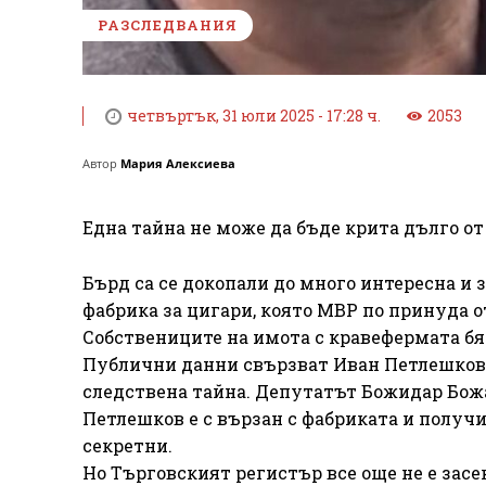
РАЗСЛЕДВАНИЯ
четвъртък, 31 юли 2025 - 17:28 ч.
2053
Автор
Мария Алексиева
Една тайна не може да бъде крита дълго от
Бърд са се докопали до много интересна и
фабрика за цигари, която МВР по принуда о
Собствениците на имота с кравефермата бя
Публични данни свързват Иван Петлешков с
следствена тайна. Депутатът Божидар Бо
Петлешков е с вързан с фабриката и получи
секретни.
Но Търговският регистър все още не е засе