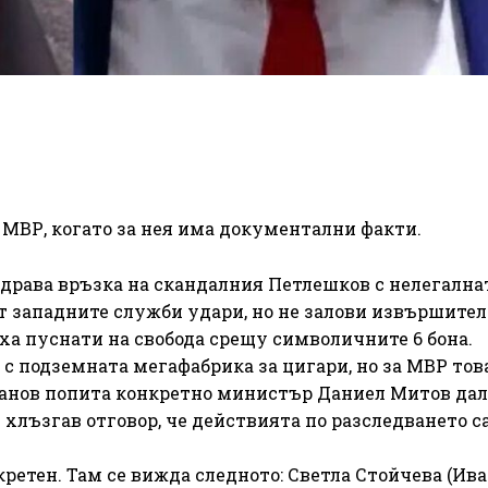
 МВР, когато за нея има документални факти.
 здрава връзка на скандалния Петлешков с нелегална
т западните служби удари, но не залови извършител
ха пуснати на свобода срещу символичните 6 бона.
 подземната мегафабрика за цигари, но за МВР това
жанов попита конкретно министър Даниел Митов да
 хлъзгав отговор, че действията по разследването с
кретен. Там се вижда следното: Светла Стойчева (Ива