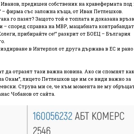
 Иванов, предишен собственик на кравефермата под 
“ – фирма със заложна къща, от Иван Петлешков.
ака го пазят? Защото той е топлата и доказана връзк
аки – според справка на МВР, мащабната контрабандат
Колеги, прибирайте се!“ разкрит от БОЕЦ – България
о.
а издирване в Интерпол от друга държава в ЕС и рано
т да отразят тази важна новина. Ако си спомнят ка
на Окам“, лицето Петлешков ще им се види важно за
евски. Струва ми се, че към момента не му обръща
нас Чобанов от сайта.