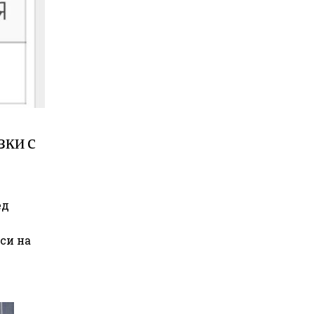
зки с
ед
си на