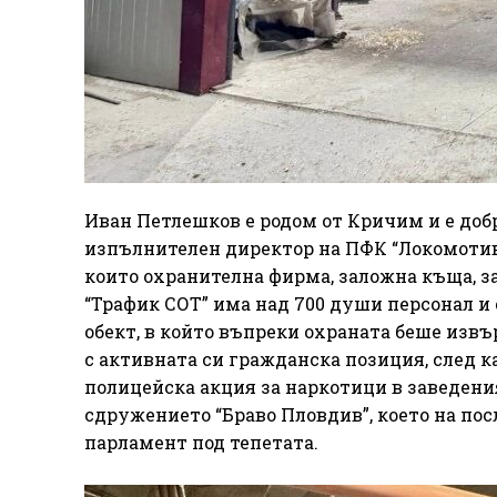
Иван Петлешков е родом от Кричим и е доб
изпълнителен директор на ПФК “Локомотив 
които охранителна фирма, заложна къща, з
“Трафик СОТ” има над 700 души персонал и 
обект, в който въпреки охраната беше извъ
с активната си гражданска позиция, след к
полицейска акция за наркотици в заведения
сдружението “Браво Пловдив”, което на по
парламент под тепетата.