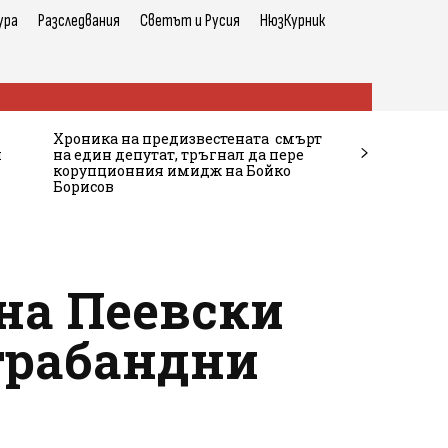
ура
Разследвания
Светът и Русия
НюзКурник
Хроника на предизвестената смърт
и
на един депутат, тръгнал да пере
корупционния имидж на Бойко
Борисов
 на Пеевски
трабандни