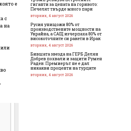
която е
гиганти за цената на горивото:
Печелят твърде много пари
вторник, 4 август 2026
а с
Русия унищожи 80% от
а на
производствените мощности на
Украйна, а САЩ изчерпаха 80% от
високоточните си ракети в Ирак
вторник, 4 август 2026
 или
Бившата звезда на ГЕРБ Делян
Добрев похвали и защити Румен
Радев: Премиерът не е дал
никакви проценти на турците
кво
вторник, 4 август 2026
т