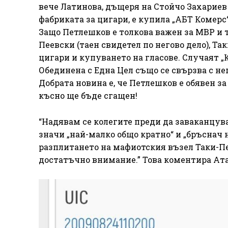
вече Латинова, дъщеря на Стойчо Захариев
фабриката за цигари, е купила „АБТ Комерс
Защо Петлешков е толкова важен за МВР и т
Пеевски (таен свидетел по негово дело), Т
цигари и купуването на гласове. Случаят „
Обединена с Една Цел също се свързва с нег
Добрата новина е, че Петлешков е обявен з
късно ще бъде сгащен!
“Надявам се колегите преди да заваканцува
значи „най-малко общо кратно“ и „бръснач 
разплитането на мафиотския възел Таки-Пе
достатъчно внимание.” Това коментира Ата