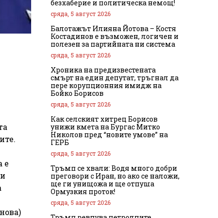
безхаберие и политическа немощ!
сряда, 5 август 2026
Балотажът Илияна Йотова – Костя
Костадинов е възможен, логичен и
полезен за партийната ни система
сряда, 5 август 2026
Хроника на предизвестената
смърт на един депутат, тръгнал да
пере корупционния имидж на
Бойко Борисов
сряда, 5 август 2026
Как селският хитрец Борисов
та
унижи кмета на Бургас Митко
Николов пред “новите умове” на
ите.
ГЕРБ
сряда, 5 август 2026
 е
Тръмп се хвали: Водя много добри
ли
преговори с Иран, но ако се наложи,
ще ги унищожа и ще отпуша
а
Ормузкия проток!
сряда, 5 август 2026
нова)
Тръмп ревнува петролните