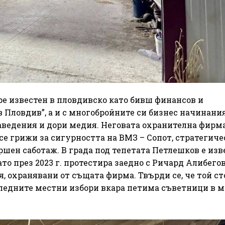
ре известен в пловдивско като бивш финансов и
Пловдив”, а и с многобройните си бизнес начинани
аведения и дори медия. Неговата охранителна фирм
се грижи за сигурността на ВМЗ – Сопот, стратегиче
ршен саботаж. В града под тепетата Петлешков е изв
ато през 2023 г. протестира заедно с Ричард Алибего
, охранявани от същата фирма. Твърди се, че той ст
следните местни избори вкара петима съветници в 