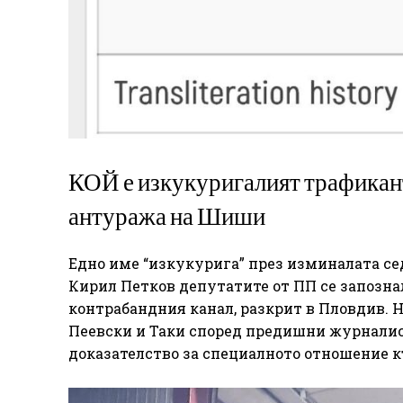
КОЙ е изкукуригалият трафикант
антуража на Шиши
Едно име “изкукурига” през изминалата се
Кирил Петков депутатите от ПП се запозна
контрабандния канал, разкрит в Пловдив. 
Пеевски и Таки според предишни журнали
доказателство за специалното отношение к