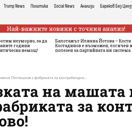
Trump News
Политика
Social News
Анализи
Бареков Без Ценз
Най-важните новини с точния анализ!
ботим неуморно, за да
Балотажът Илияна Йотова – Костя
аните години
Костадинов е възможен, логичен 
литическа немощ!
полезен за партийната ни система
еевски Петлешков с фабриката за контрабандни...
зката на машата
фабриката за кон
ово!