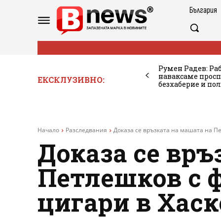
България
Румен Радев: Ра
наваксаме просп
ЕКСКЛУЗИВНО:
безхаберие и по
Начало
Разследвания
Доказа се връзката на машата на П
Доказа се връ
Петлешков с 
цигари в Хаск