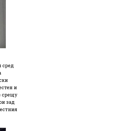
я сред
а
ски
естен и
в срещу
ои зад
местния