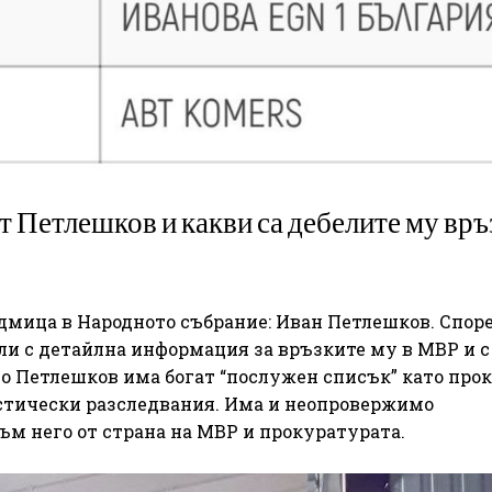
 Петлешков и какви са дебелите му връ
дмица в Народното събрание: Иван Петлешков. Спор
ли с детайлна информация за връзките му в МВР и с
Но Петлешков има богат “послужен списък” като прок
стически разследвания. Има и неопровержимо
ъм него от страна на МВР и прокуратурата.