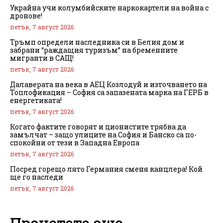
Украйна учи колумбийските наркокартели на война с
дронове!
петък, 7 август 2026
Тръмп определи наследника си в Белия дом и
забрани “раждащия туризъм” на бременните
мигранти в САЩ!
петък, 7 август 2026
Далаверата на века в АЕЦ Козлодуй и източването на
Топлофикация – София са запазената марка на ГЕРБ в
енергетиката!
петък, 7 август 2026
Когато фактите говорят и ционистите трябва да
замълчат – защо улиците на София и Банско са по-
спокойни от тези в Западна Европа
петък, 7 август 2026
Посред горещо лято Германия сменя канцлера! Кой
ще го наследи
петък, 7 август 2026
Прочетете още