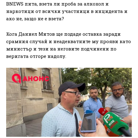
BNEWS пита, взета ли проба за алкохол и
наркотици от всички участници в инцидента и
ако не, защо не е взета?
Кога Даниел Митов ще подаде оставка заради
срамния случай и неадекватните му прояви като
министър и тези на неговите подчинени по
веригата отгоре надолу.