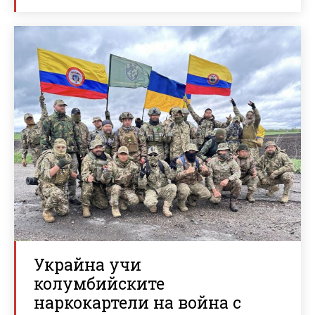
Украйна учи
колумбийските
наркокартели на война с