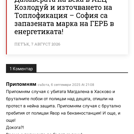
Козлодуй и източването на
Топлофикация – София са
запазената марка на ГЕРБ в
енергетиката!
ПЕТЪК, 7 АВГУСТ 2026
1 Коментар
Припомням
събота, 6 септември 2025 At 21:08
Припомням случая с убитата Магдалена в Хасково и
бруталните побои от полицаи над децата, отишли на
протест в нейна защита. Припомням случая с брутално
пребития от полицаи Явор на бензиностанция! И още, и
още!
Докога?!