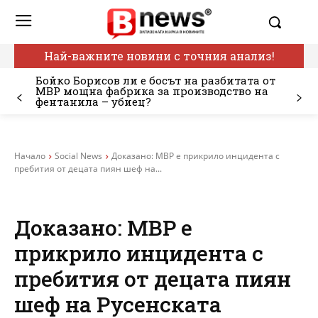
Най-важните новини с точния анализ!
Бойко Борисов ли е босът на разбитата от
МВР мощна фабрика за производство на
фентанила – убиец?
Начало
Social News
Доказано: МВР е прикрило инцидента с
пребития от децата пиян шеф на...
Доказано: МВР е
прикрило инцидента с
пребития от децата пиян
шеф на Русенската