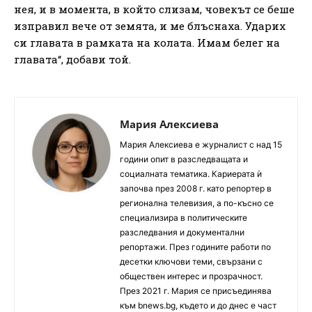
нея, и в момента, в който слизам, човекът се беше
изправил вече от земята, и ме блъснаха. Ударих
си главата в рамката на колата. Имам белег на
главата“, добави той.
Мария Алексиева
Мария Алексиева е журналист с над 15
години опит в разследващата и
социалната тематика. Кариерата ѝ
започва през 2008 г. като репортер в
регионална телевизия, а по-късно се
специализира в политическите
разследвания и документални
репортажи. През годините работи по
десетки ключови теми, свързани с
обществен интерес и прозрачност.
През 2021 г. Мария се присъединява
към bnews.bg, където и до днес е част