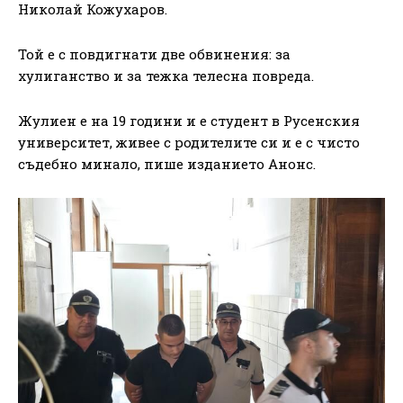
Николай Кожухаров.
Той е с повдигнати две обвинения: за
хулиганство и за тежка телесна повреда.
Жулиен е на 19 години и е студент в Русенския
университет, живее с родителите си и е с чисто
съдебно минало, пише изданието Анонс.