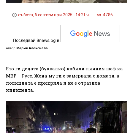
събота, 6 септември 2025 - 14:21 ч.
4786
Последвай Bnews.bg в
Автор
Мария Алексиева
Ето ги децата (буквално) набили пияния шеф на
МВР – Русе. Жена му ги е замервала с домати, а
полицията е прикрила и не е отразила
инцидента.