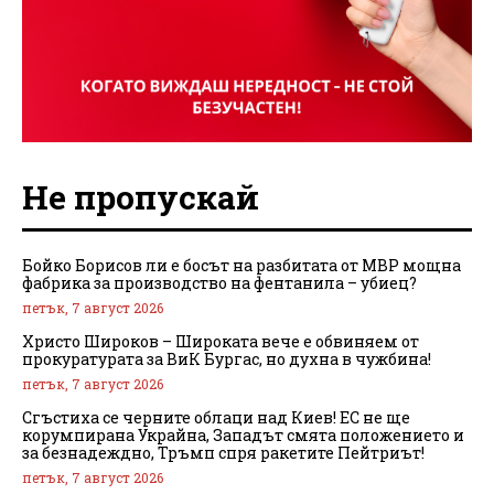
Не пропускай
Бойко Борисов ли е босът на разбитата от МВР мощна
фабрика за производство на фентанила – убиец?
петък, 7 август 2026
Христо Широков – Широката вече е обвиняем от
прокуратурата за ВиК Бургас, но духна в чужбина!
петък, 7 август 2026
Сгъстиха се черните облаци над Киев! ЕС не ще
корумпирана Украйна, Западът смята положението и
за безнадеждно, Тръмп спря ракетите Пейтриът!
петък, 7 август 2026