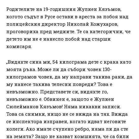
Родителите на 19-годишния Жулиен Кязъмов,
когото съдът в Русе остави в ареста за побоя над
полицейския директор Николай Кожухаров,
проговориха пред медиите. Те са категорични, че
детето им не е нанесло побой над старши
комисаря.
„Видяхте сина ми, 54 килограма дете с крака като
моята ръка. Може ли да събори човек 130-
килограмов човек, да му направи такива рани, да
му нанесе такива телесни повреди? Това е
невъзможно. Представете си, видяхте го,
невъзможно е. Обвинен е, защото е Жулиен
Сюлейманов Кязъмов! Няма никакви записи.
Това са снимки, нищо не се вижда на тях. Вижда
се инспектора изправен, когато идват неговите
колеги. Ако имате счупено ребро, няма ли да сте
на земята? Защо не казват комшията, че са били