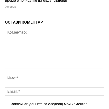
Време е полицаите да бъдат съдени!
Отговор
ОСТАВИ КОМЕНТАР
Коментар:
Им
Ema
Запази ми данните за следващ мой коментар.