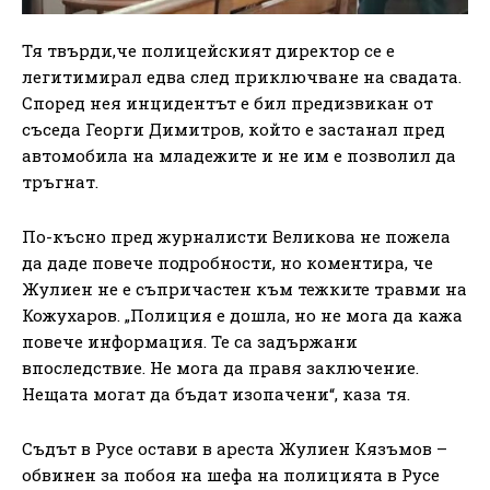
Тя твърди,че полицейският директор се е
легитимирал едва след приключване на свадата.
Според нея инцидентът е бил предизвикан от
съседа Георги Димитров, който е застанал пред
автомобила на младежите и не им е позволил да
тръгнат.
По-късно пред журналисти Великова не пожела
да даде повече подробности, но коментира, че
Жулиен не е съпричастен към тежките травми на
Кожухаров. „Полиция е дошла, но не мога да кажа
повече информация. Те са задържани
впоследствие. Не мога да правя заключение.
Нещата могат да бъдат изопачени“, каза тя.
Съдът в Русе остави в ареста Жулиен Кязъмов –
обвинен за побоя на шефа на полицията в Русе