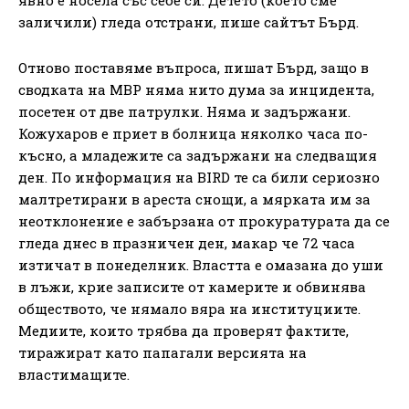
заличили) гледа отстрани, пише сайтът Бърд.
Отново поставяме въпроса, пишат Бърд, защо в
сводката на МВР няма нито дума за инцидента,
посетен от две патрулки. Няма и задържани.
Кожухаров е приет в болница няколко часа по-
късно, а младежите са задържани на следващия
ден. По информация на BIRD те са били сериозно
малтретирани в ареста снощи, а мярката им за
неотклонение е забързана от прокуратурата да се
гледа днес в празничен ден, макар че 72 часа
изтичат в понеделник. Властта е омазана до уши
в лъжи, крие записите от камерите и обвинява
обществото, че нямало вяра на институциите.
Медиите, които трябва да проверят фактите,
тиражират като папагали версията на
властимащите.