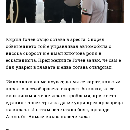
Кирил Гочев също остава в ареста. Според
обвинението той е управлявал автомобила с
висока скорост и е имал ключова роля в
ескалацията. Пред медиите Гочев заяви, че сам е
бил ударен в главата и едва тогава отвърнал.
“Започнаха да ме псуват, да ми се карат, как съм
карал, с несъобзразена скорост. Аз казах, че се
извинявам и че не искам проблеми, при което
единият човек тръгна да ме удря през прозореца
на колата. И оттам вече стана боят, предаде
Анонс.бг. Нямам какво повече кажа…