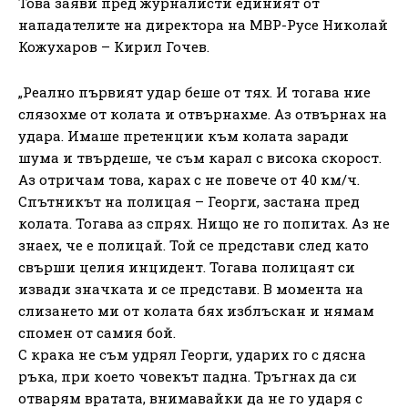
Това заяви пред журналисти единият от
нападателите на директора на МВР-Русе Николай
Кожухаров – Кирил Гочев.
„Реално първият удар беше от тях. И тогава ние
слязохме от колата и отвърнахме. Аз отвърнах на
удара. Имаше претенции към колата заради
шума и твърдеше, че съм карал с висока скорост.
Аз отричам това, карах с не повече от 40 км/ч.
Спътникът на полицая – Георги, застана пред
колата. Тогава аз спрях. Нищо не го попитах. Аз не
знаех, че е полицай. Той се представи след като
свърши целия инцидент. Тогава полицаят си
извади значката и се представи. В момента на
слизането ми от колата бях изблъскан и нямам
спомен от самия бой.
С крака не съм удрял Георги, ударих го с дясна
ръка, при което човекът падна. Тръгнах да си
отварям вратата, внимавайки да не го ударя с