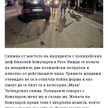
Снимка от мястото на инцидента с полицейския
шеф Николай Кожухаров в Русе. Вижда се колата
на младежите, две полицейски патрулки и
няколко от действащите лица. Тримата младежи
очевидно не са в отлична бойна форма и ако
умеят да се бият са в категория „Муха“.
Четвъртият снима. Полицаите говорят с
Кожухаров, жена му и съседа му. Жената на
Кожухаров преди това е хвърляла домати, които
явно е носела със себе си. Детето (което сме