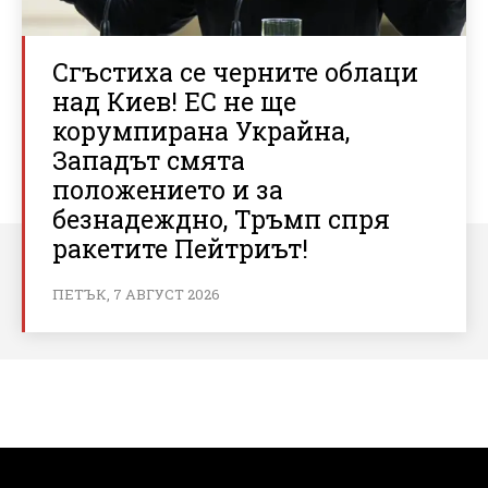
Сгъстиха се черните облаци
над Киев! ЕС не ще
корумпирана Украйна,
Западът смята
положението и за
безнадеждно, Тръмп спря
ракетите Пейтриът!
ПЕТЪК, 7 АВГУСТ 2026