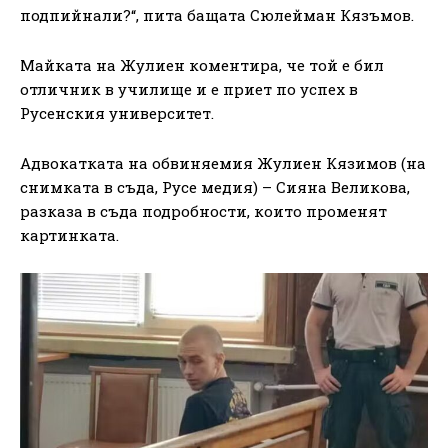
подпийнали?“, пита бащата Сюлейман Кязъмов.
Майката на Жулиен коментира, че той е бил
отличник в училище и е приет по успех в
Русенския университет.
Адвокатката на обвиняемия Жулиен Кязимов (на
снимката в съда, Русе медия) – Сияна Великова,
разказа в съда подробности, които променят
картинката.