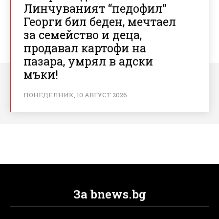
Линчуваният “педофил”
Георги бил беден, мечтаел
за семейство и деца,
продавал картофи на
пазара, умрял в адски
мъки!
ПОНЕДЕЛНИК, 10 АВГУСТ 2026
За bnews.bg