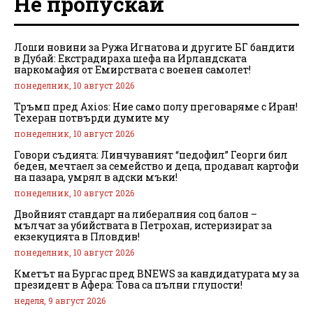
Не пропускай
Лоши новини за Ружа Игнатова и другите БГ бандити
в Дубай: Екстрадираха шефа на Ирландската
наркомафия от Емирствата с военен самолет!
понеделник, 10 август 2026
Тръмп пред Axios: Ние само полу преговаряме с Иран!
Техеран потвърди думите му
понеделник, 10 август 2026
Говори съдията: Линчуваният “педофил” Георги бил
беден, мечтаел за семейство и деца, продавал картофи
на пазара, умрял в адски мъки!
понеделник, 10 август 2026
Двойният стандарт на либералния соц балон –
мълчат за убийствата в Петрохан, истеризират за
екзекуцията в Пловдив!
понеделник, 10 август 2026
Кметът на Бургас пред BNEWS за кандидатурата му за
президент в Афера: Това са пълни глупости!
неделя, 9 август 2026