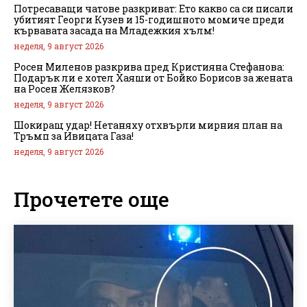
Потресаващи чатове разкриват: Ето какво са си писали
убитият Георги Кузев и 15-годишното момиче преди
кървавата засада на Младежкия хълм!
неделя, 9 август 2026
Росен Миленов разкрива пред Кристияна Стефанова:
Подарък ли е хотел Хаяши от Бойко Борисов за жената
на Росен Желязков?
неделя, 9 август 2026
Шокиращ удар! Нетаняху отхвърли мирния план на
Тръмп за Ивицата Газа!
неделя, 9 август 2026
Прочетете още