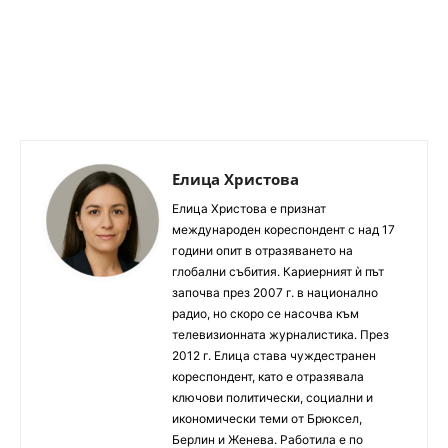
Елица Христова
Елица Христова е признат
международен кореспондент с над 17
години опит в отразяването на
глобални събития. Кариерният ѝ път
започва през 2007 г. в национално
радио, но скоро се насочва към
телевизионната журналистика. През
2012 г. Елица става чуждестранен
кореспондент, като е отразявала
ключови политически, социални и
икономически теми от Брюксел,
Берлин и Женева. Работила е по