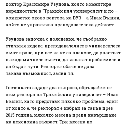
доктор Красимира Узунова, която коментира
нередностите в "Тракийския университет и по –
конкретно около ректора на ВУЗ – а Иван Въшин,
който не упражнява преподавателска дейност.
Узунова започна с пояснение, че съобразно
етичния кодекс, преподавателите в университета
имат право, при все че не са членове, да участват
в академичните съвети, да излагат проблемите и
да бъдат чути. Ректорът обаче не дава
такава възможност, заяви тя.
Гостенката зададе два въпроса, обръщайки се
към ректора на Тракийския университет – Иван
Въшин, като представи няколко проблема, един
от които е, че ректорът е избран за такъв през
2015 година, няколко месеца преди навършване
на пенсионна възраст. Три месеца по –