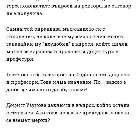
гореспоменатите въпроси на ректора, но отговор
не е получила.
Самия той оправдава мълчанието си с
твърдения, че колегите му имат личен мотив,
задавайки му "неудобни" въпроси, който личен
мотив се изразява в провалени доцентури и
професури.
Гостенката бе категорична: Отдавна сме доценти
и професори. Това няма значение. По – важно е
дали ще има кого да обучаваме!
Доцент Узунова заключи в въпрос, който остана
реторичен: Ако този човек не преподава, защо не
се вземат мерки?