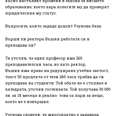
късно настъпват промени в закона за висшето
образование, което кара колегите му да проверят
юридическия му статус.
Въпросите, които зададе доцент Узунова бяха:
Върши ли ректора Въшин работата си и
преподава ли?
Тя уточни, че един професор има 260
преподавателски часа, но като ректор,
Въшин има право на редуцирана учебна заетост,
тоест 30 процента от тези 260 часа трябва да ги
преподава на студенти. Той обаче не е стъпвал в
катедрата, уточни гостенката. Той получава 30 000
лв. за 18 месеца и реално това са пари за нещо,
което не е извършил.
Узунова сподели, че многократно е задавала