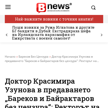
Най-важните новини с точния анализ!
Лоши новини за Ружа Игнатова и другите
БГ бандити в Дубай: Екстрадираха шефа
на Ирландската наркомафия от
Емирствата с военен самолет!
Начало
Бареков Без Цензура
Доктор Красимира Узунова в
предаването "Бареков и Байрактаров без цензура": Ректорът на...
Доктор Красимира
Узунова в предаването
„Бареков и Байрактаров
без цензура“: Ректорът на