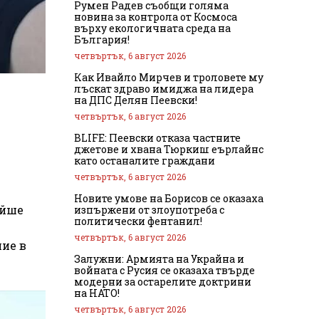
Румен Радев съобщи голяма
новина за контрола от Космоса
върху екологичната среда на
България!
четвъртък, 6 август 2026
Как Ивайло Мирчев и троловете му
лъскат здраво имиджа на лидера
на ДПС Делян Пеевски!
четвъртък, 6 август 2026
BLIFE: Пеевски отказа частните
джетове и хвана Тюркиш еърлайнс
като останалите граждани
четвъртък, 6 август 2026
Новите умове на Борисов се оказаха
Айше
изпържени от злоупотреба с
политически фентанил!
четвъртък, 6 август 2026
лие в
Залужни: Армията на Украйна и
войната с Русия се оказаха твърде
модерни за остарелите доктрини
на НАТО!
четвъртък, 6 август 2026