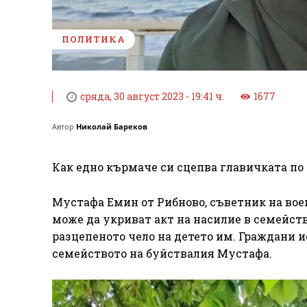
ПОЛИТИКА
сряда, 30 август 2023 - 19:41 ч.
1677
Автор
Николай Бареков
Как едно кърмаче си сцепва главичката по 
Мустафа Емин от Рибново, съветник на вое
може да укриват акт на насилие в семейств
разцепеното чело на детето им. Граждани 
семейството на буйствалия Мустафа.