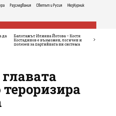
ура
Разследвания
Светът и Русия
НюзКурник
а да
Балотажът Илияна Йотова – Костя
Костадинов е възможен, логичен и
полезен за партийната ни система
 главата
 тероризира
а