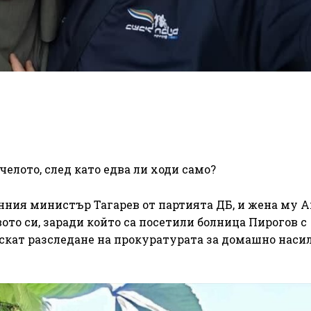
челото, след като едва ли ходи само?
нния министър Тагарев от партията ДБ, и жена му 
ото си, заради който са посетили болница Пирогов с
искат разследане на прокуратурата за домашно наси