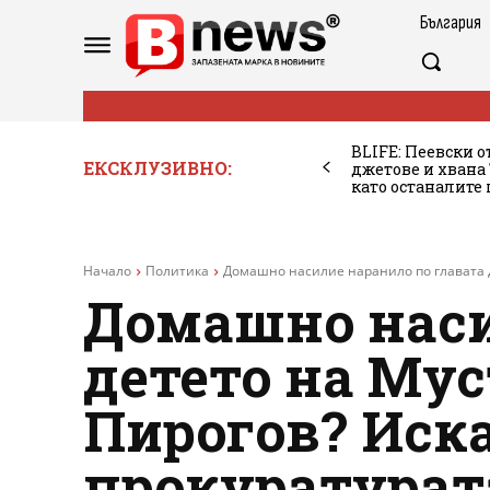
България
BLIFE: Пеевски о
ЕКСКЛУЗИВНО:
джетове и хван
като останалите
Начало
Политика
Домашно насилие наранило по главата д
Домашно наси
детето на Мус
Пирогов? Иска
прокуратурат