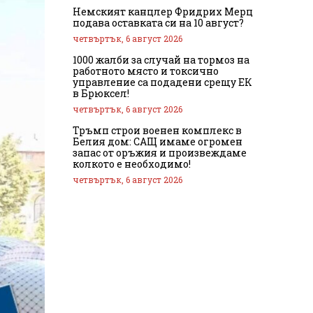
Немският канцлер Фридрих Мерц
подава оставката си на 10 август?
четвъртък, 6 август 2026
1000 жалби за случай на тормоз на
работното място и токсично
управление са подадени срещу ЕК
в Брюксел!
четвъртък, 6 август 2026
Тръмп строи военен комплекс в
Белия дом: САЩ имаме огромен
запас от оръжия и произвеждаме
колкото е необходимо!
четвъртък, 6 август 2026