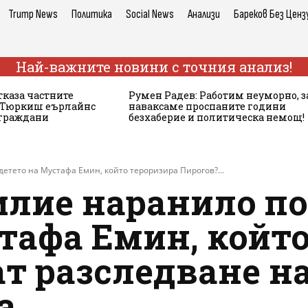
Trump News
Политика
Social News
Анализи
Бареков Без Ценз
Най-важните новини с точния анализ!
тказа частните
Румен Радев: Работим неуморно, з
а Тюркиш еърлайнс
наваксаме проспаните години
 граждани
безхаберие и политическа немощ!
етето на Мустафа Емин, който тероризира Пирогов?...
лие наранило по
тафа Емин, който
т разследване н
а