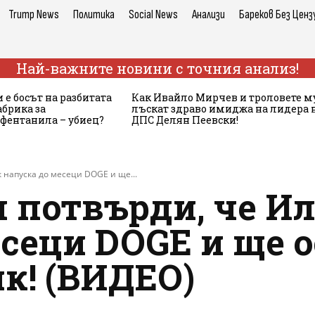
Trump News
Политика
Social News
Анализи
Бареков Без Ценз
Най-важните новини с точния анализ!
 е босът на разбитата
Как Ивайло Мирчев и троловете м
брика за
лъскат здраво имиджа на лидера 
 фентанила – убиец?
ДПС Делян Пеевски!
 напуска до месеци DOGE и ще...
 потвърди, че И
сеци DOGE и ще 
к! (ВИДЕО)