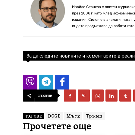
Ивайло Станков е опитен журналист
през 2006 г. като млад икономиче
издания. Силен е в аналитичната пу
където продължава да работи като
За да следите новините и коментарите в реалн
СПОДЕЛИ
DOGE
Мъск
Тръмп
ТАГОВЕ
Прочетете още