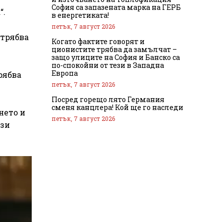
София са запазената марка на ГЕРБ
“.
в енергетиката!
петък, 7 август 2026
 трябва
Когато фактите говорят и
ционистите трябва да замълчат –
защо улиците на София и Банско са
по-спокойни от тези в Западна
Европа
рябва
петък, 7 август 2026
Посред горещо лято Германия
сменя канцлера! Кой ще го наследи
нето и
петък, 7 август 2026
ази