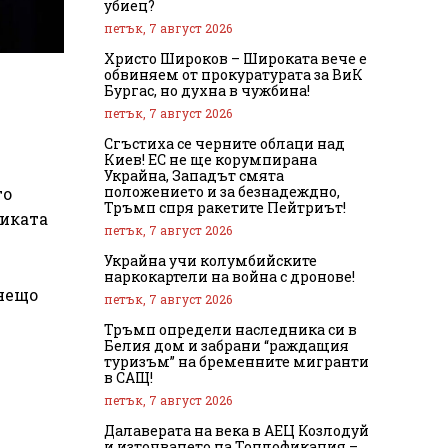
убиец?
петък, 7 август 2026
Христо Широков – Широката вече е
обвиняем от прокуратурата за ВиК
Бургас, но духна в чужбина!
петък, 7 август 2026
Сгъстиха се черните облаци над
Киев! ЕС не ще корумпирана
Украйна, Западът смята
положението и за безнадеждно,
то
Тръмп спря ракетите Пейтриът!
миката
петък, 7 август 2026
Украйна учи колумбийските
наркокартели на война с дронове!
„нещо
петък, 7 август 2026
Тръмп определи наследника си в
Белия дом и забрани “раждащия
туризъм” на бременните мигранти
в САЩ!
петък, 7 август 2026
Далаверата на века в АЕЦ Козлодуй
и източването на Топлофикация –