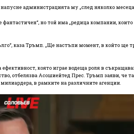
 напусне администрацията му „след няколко месеца
 фантастичен“, но той има „редица компании, които
ълго“, каза Тръмп. „Ще настъпи момент, в който ще т
 ефективност, която играе водеща роля в съкращава
тво, отбелязва Асошиейтед Прес. Тръмп заяви, че т
 милиардера, в рамките на различните агенции.