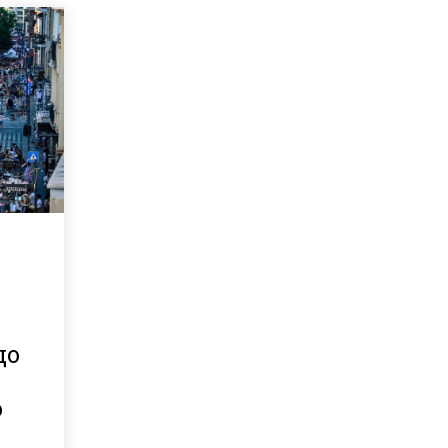
що
о
и