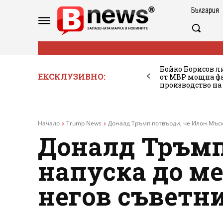
България
Бойко Борисов ли
ЕКСКЛУЗИВНО:
от МВР мощна фа
производство на
Начало
Trump News
Доналд Тръмп потвърди, че Илон Мъск
Доналд Тръмп
напуска до ме
негов съветни