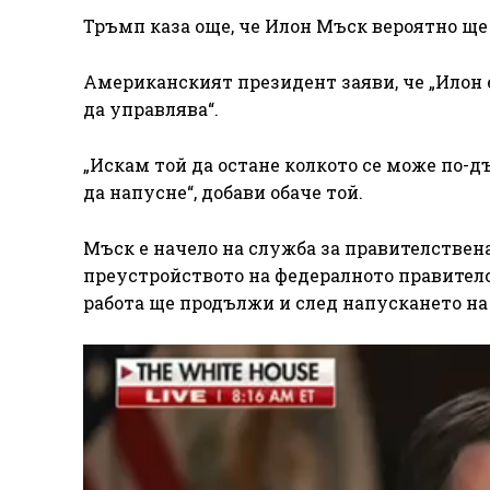
Тръмп каза още, че Илон Мъск вероятно ще
Американският президент заяви, че „Илон е
да управлява“.
„Искам той да остане колкото се може по-д
да напусне“, добави обаче той.
Мъск е начело на служба за правителствена
преустройството на федералното правителс
работа ще продължи и след напускането на