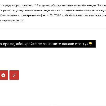
 и редактор с повече от 18 години работа в печатни и онлайн медии. Запо
ски репортер, след което заема редакторски позиции в няколко водещи нац
блицистика и проверката на факти. От 2020 г. Ивайло е част от екипа на bn
 старши редактор.
о време, абонирайте се за нашите канали ето тук