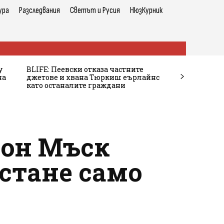
ура
Разследвания
Светът и Русия
НюзКурник
у
BLIFE: Пеевски отказа частните
на
джетове и хвана Тюркиш еърлайнс
като останалите граждани
лон Мъск
остане само