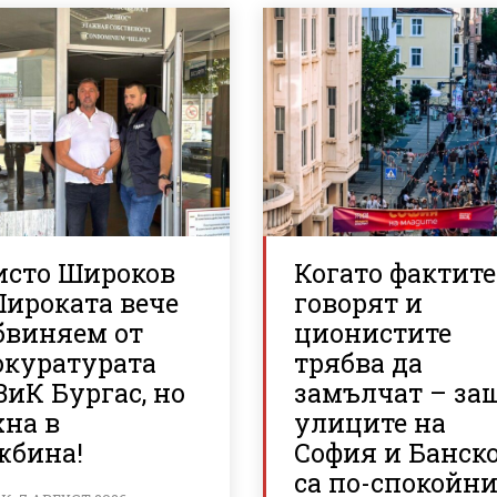
исто Широков
Когато фактите
Широката вече
говорят и
бвиняем от
ционистите
окуратурата
трябва да
ВиК Бургас, но
замълчат – за
хна в
улиците на
жбина!
София и Банск
са по-спокойн