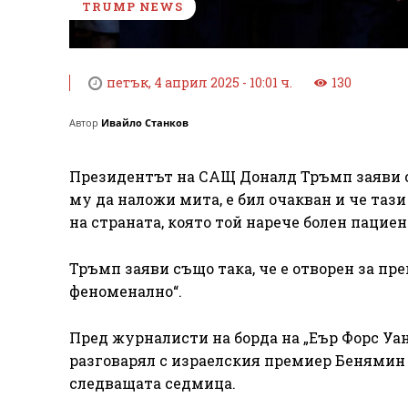
TRUMP NEWS
петък, 4 април 2025 - 10:01 ч.
130
Автор
Ивайло Станков
Президентът на САЩ Доналд Тръмп заяви с
му да наложи мита, е бил очакван и че тази
на страната, която той нарече болен пациен
Тръмп заяви също така, че е отворен за пр
феноменално“.
Пред журналисти на борда на „Еър Форс Уан
разговарял с израелския премиер Бенямин 
следващата седмица.