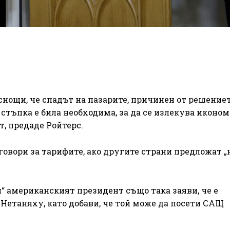
нощи, че спадът на пазарите, причинен от решение
 стъпка е била необходима, за да се излекува иконо
т, предаде Ройтерс.
еговори за тарифите, ако другите страни предложат 
“ американският президент също така заяви, че е
Нетаняху, като добави, че той може да посети САЩ