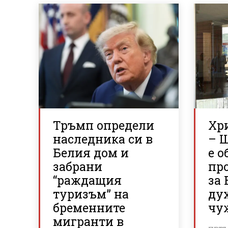
Тръмп определи
Хр
наследника си в
– 
Белия дом и
е о
забрани
пр
“раждащия
за 
туризъм” на
ду
бременните
чу
мигранти в