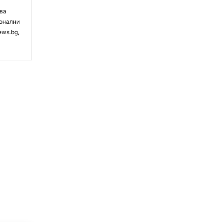
чва
ионални
ews.bg,