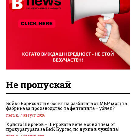
Не пропускай
Бойко Борисов ли е босът на разбитата от МВР мощна
фабрика за производство на фентанила – убиец?
петък, 7 август 2026
Христо Широков – Широката вече е обвиняем от
прокуратурата за ВиК Бургас, но духна в чужбина!
петък, 7 август 2026