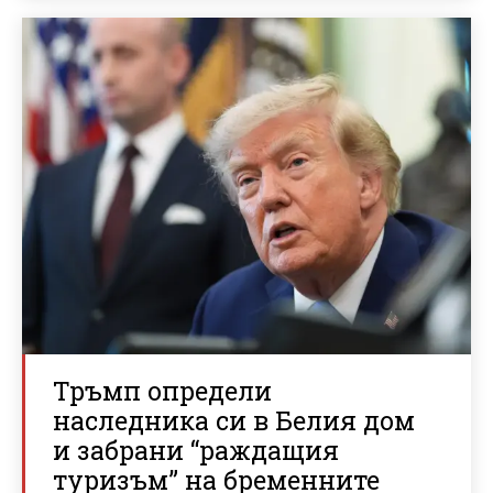
Тръмп определи
наследника си в Белия дом
и забрани “раждащия
туризъм” на бременните