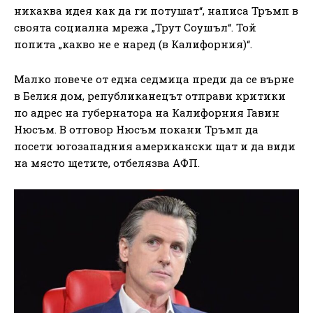
никаква идея как да ги потушат“, написа Тръмп в
своята социална мрежа „Трут Соушъл“. Той
попита „какво не е наред (в Калифорния)“.
Малко повече от една седмица преди да се върне
в Белия дом, републиканецът отправи критики
по адрес на губернатора на Калифорния Гавин
Нюсъм. В отговор Нюсъм покани Тръмп да
посети югозападния американски щат и да види
на място щетите, отбелязва АФП.