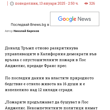
понеделник, 13 януари 2025 - 2:50 ч.
326
Последвай Bnews.bg в
Автор
Николай Бареков
Доналд Тръмп отново разкритикува
управляващите в Калифорния демократи във
връзка с опустошителните пожари в Лос
Анджелис, предаде Франс прес.
По последни данни на властите природното
бедствие е отнело живота на 16 души и е
изпепелило над 12 хиляди сгради.
„Пожарите продължават да бушуват в Лос
Анджелис. Некомпетентните политици нямат