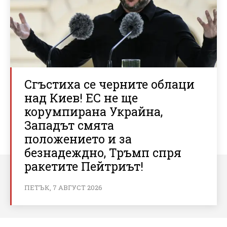
Сгъстиха се черните облаци
над Киев! ЕС не ще
корумпирана Украйна,
Западът смята
положението и за
безнадеждно, Тръмп спря
ракетите Пейтриът!
ПЕТЪК, 7 АВГУСТ 2026