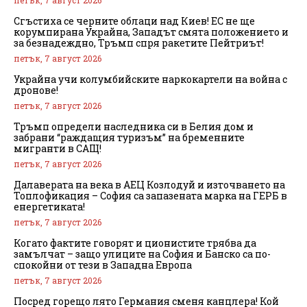
Сгъстиха се черните облаци над Киев! ЕС не ще
корумпирана Украйна, Западът смята положението и
за безнадеждно, Тръмп спря ракетите Пейтриът!
петък, 7 август 2026
Украйна учи колумбийските наркокартели на война с
дронове!
петък, 7 август 2026
Тръмп определи наследника си в Белия дом и
забрани “раждащия туризъм” на бременните
мигранти в САЩ!
петък, 7 август 2026
Далаверата на века в АЕЦ Козлодуй и източването на
Топлофикация – София са запазената марка на ГЕРБ в
енергетиката!
петък, 7 август 2026
Когато фактите говорят и ционистите трябва да
замълчат – защо улиците на София и Банско са по-
спокойни от тези в Западна Европа
петък, 7 август 2026
Посред горещо лято Германия сменя канцлера! Кой