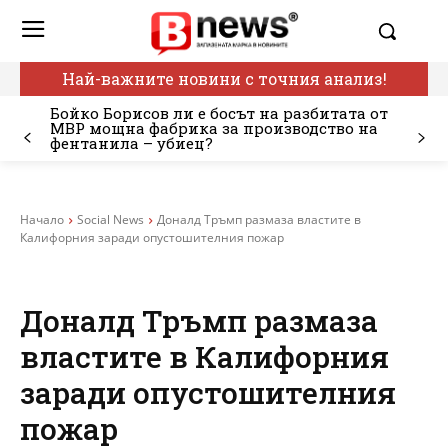
Най-важните новини с точния анализ!
Бойко Борисов ли е босът на разбитата от
МВР мощна фабрика за производство на
фентанила – убиец?
Начало
Social News
Доналд Тръмп размаза властите в
Калифорния заради опустошителния пожар
Доналд Тръмп размаза
властите в Калифорния
заради опустошителния
пожар