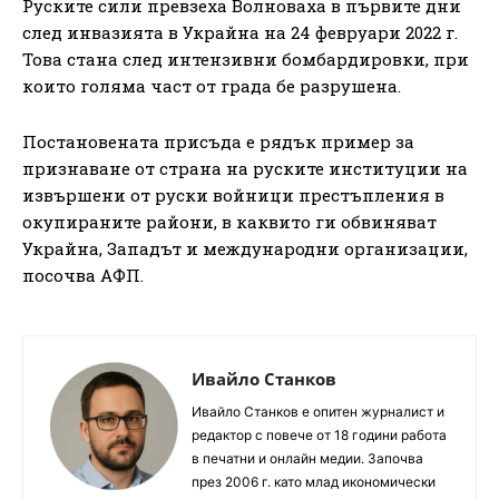
Руските сили превзеха Волноваха в първите дни
след инвазията в Украйна на 24 февруари 2022 г.
Това стана след интензивни бомбардировки, при
които голяма част от града бе разрушена.
Постановената присъда е рядък пример за
признаване от страна на руските институции на
извършени от руски войници престъпления в
окупираните райони, в каквито ги обвиняват
Украйна, Западът и международни организации,
посочва АФП.
Ивайло Станков
Ивайло Станков е опитен журналист и
редактор с повече от 18 години работа
в печатни и онлайн медии. Започва
през 2006 г. като млад икономически