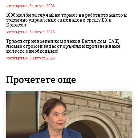
четвъртък, 6 август 2026
1000 жалби за случай на тормоз на работното място и
токсично управление са подадени срещу ЕК в
Брюксел!
четвъртък, 6 август 2026
Тръмп строи военен комплекс в Белия дом: САЩ
имаме огромен запас от оръжия и произвеждаме
колкото е необходимо!
четвъртък, 6 август 2026
Прочетете още