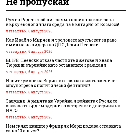
Не пропускай
Румен Радев съобщи голяма новина за контрола
върху екологичната среда на България от Космоса!
четвъртък, 6 август 2026
Как Ивайло Мирчев и троловете му лъскат здраво
имиджа на лидера на ДПС Делян Пеевски!
четвъртък, 6 август 2026
BLIFE: Пеевски отказа частните джетове и хвана
Тюркиш еърлайнс като останалите граждани
четвъртък, 6 август 2026
Новите умове на Борисов се оказаха изпържени от
злоупотреба с политически фентанил!
четвъртък, 6 август 2026
Залужни: Армията на Украйна и войната с Русия се
оказаха твърде модерни за остарелите доктрини на
НАТО!
четвъртък, 6 август 2026
Немският канцлер Фридрих Мерц подава оставката
си на 10 август?