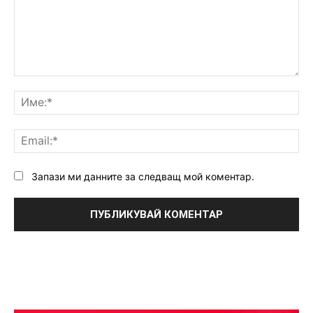
Коментар:
Им
Ema
Запази ми данните за следващ мой коментар.