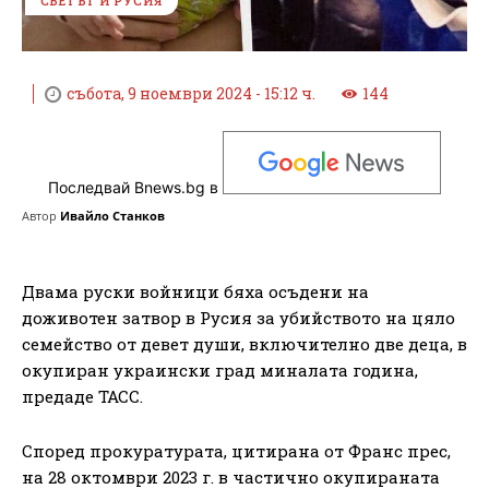
СВЕТЪТ И РУСИЯ
събота, 9 ноември 2024 - 15:12 ч.
144
Последвай Bnews.bg в
Автор
Ивайло Станков
Двама руски войници бяха осъдени на
доживотен затвор в Русия за убийството на цяло
семейство от девет души, включително две деца, в
окупиран украински град миналата година,
предаде ТАСС.
Според прокуратурата, цитирана от Франс прес,
на 28 октомври 2023 г. в частично окупираната