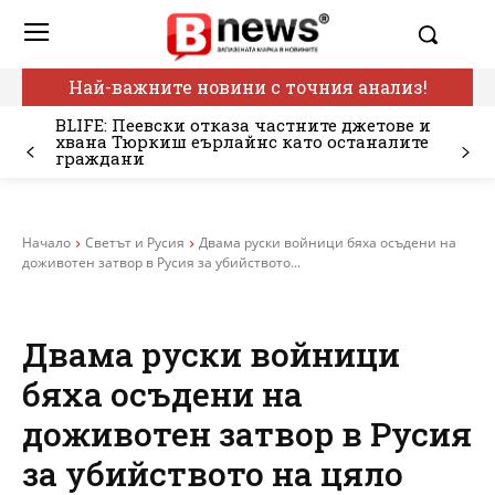
Най-важните новини с точния анализ!
BLIFE: Пеевски отказа частните джетове и
хвана Тюркиш еърлайнс като останалите
граждани
Начало
Светът и Русия
Двама руски войници бяха осъдени на
доживотен затвор в Русия за убийството...
Двама руски войници
бяха осъдени на
доживотен затвор в Русия
за убийството на цяло