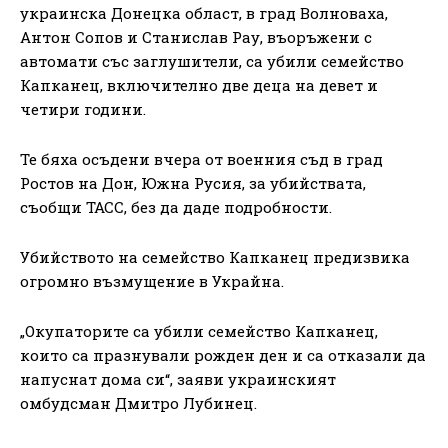
украинска Донецка област, в град Волноваха,
Антон Сопов и Станислав Рау, въоръжени с
автомати със заглушители, са убили семейство
Капканец, включително две деца на девет и
четири години.
Те бяха осъдени вчера от военния съд в град
Ростов на Дон, Южна Русия, за убийствата,
съобщи ТАСС, без да даде подробности.
Убийството на семейство Капканец предизвика
огромно възмущение в Украйна.
„Окупаторите са убили семейство Капканец,
които са празнували рожден ден и са отказали да
напуснат дома си“, заяви украинският
омбудсман Дмитро Лубинец.