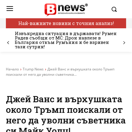
Най-важните новини с точния анализ!
Извънредна ситуация в държавата! Румен
Радев съобщи от МС: Дрон навлезе в
България откъм Румъния и бе взривен
тази сутрин!
Начало
Trump News
Джей Ванс и върхушката около Тръмп
поискали от него да уволни съветника...
Джей Ванс и върхушката
около Тръмп поискали от
него да уволни съветника
си Майк Уолц!