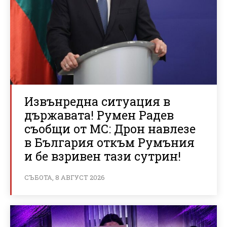
Извънредна ситуация в
държавата! Румен Радев
съобщи от МС: Дрон навлезе
в България откъм Румъния
и бе взривен тази сутрин!
СЪБОТА, 8 АВГУСТ 2026