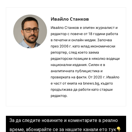
Ивайло Станков
Ивайло Станков е опитен журналист и
редактор с повече от 18 години работа
в печатни и онлайн медии. Започва
през 2006 г. като млад икономически
репортер, след което заема
редакторски позиции в няколко водещи
национални издания. Силен е в
аналитичната публицистика и
проверката на факти. От 2020 г. Ивайло
е част от екипа на bnews.bg, където
продължава да работи като старши
редактор.
За да следите новините и коментарите в реално
време, абонирайте се за нашите канали ето тук