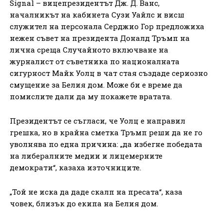
Signal – вицепрезидентът Дж. Д. Ванс,
началникът на кабинета Сузи Уайлс и висш
служител на персонала Серджио Гор предложиха
нежен съвет на президента Доналд Тръмп на
лична среща Случайното включване на
журналист от съветника по националната
сигурност Майк Уолц в чат стая създаде сериозно
смущение за Белия дом. Може би е време да
помислите дали да му покажете вратата.
Президентът се съгласи, че Уолц е направил
грешка, но в крайна сметка Тръмп реши да не го
уволнява по една причина: „да избегне победата
на либералните медии и лицемерните
демократи“, казаха източниците.
„Той не иска да даде скалп на пресата“, каза
човек, близък до екипа на Белия дом.