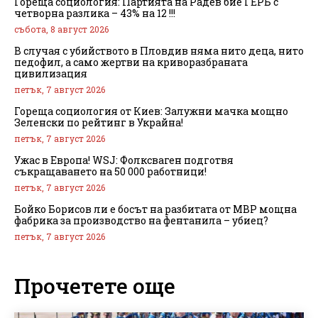
Гореща социология: Партията на Радев бие ГЕРБ с
четворна разлика – 43% на 12 !!!
събота, 8 август 2026
В случая с убийството в Пловдив няма нито деца, нито
педофил, а само жертви на криворазбраната
цивилизация
петък, 7 август 2026
Гореща социология от Киев: Залужни мачка мощно
Зеленски по рейтинг в Украйна!
петък, 7 август 2026
Ужас в Европа! WSJ: Фолксваген подготвя
съкращаването на 50 000 работници!
петък, 7 август 2026
Бойко Борисов ли е босът на разбитата от МВР мощна
фабрика за производство на фентанила – убиец?
петък, 7 август 2026
Прочетете още