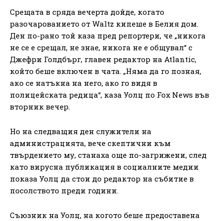
Срещата в сряда вечерта дойде, когато
разочарованието от Waltz кипеше в Белия дом.
Ден по-рано той каза пред репортери, че „никога
не се е срещал, не знае, никога не е общувал“ с
Джефри Голдбърг, главен редактор на Atlantic,
който беше включен в чата. „Няма да го позная,
ако се натъкна на него, ако го видя в
полицейската редица“, каза Уолц по Fox News във
вторник вечер.
Но на следващия ден служители на
администрацията, вече скептични към
твърдението му, станаха още по-загрижени, след
като вирусна публикация в социалните медии
показа Уолц да стои до редактор на събитие в
посолството преди години.
Съюзник на Уолц, на когото беше предоставена