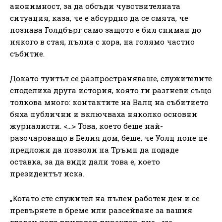
анонимност, за да обсъди чувствителната
ситуация, каза, че е абсурдно да се смята, че
познава Голдбърг само защото е бил сниман до
някого в стая, пълна с хора, на голямо частно
събитие.
Докато туитът се разпространяваше, служителите
споделиха друга история, която ги разгневи също
толкова много: контактите на Валц на събитието
бяха публични и включваха няколко основни
журналисти. <…> Това, което беше най-
разочароващо в Белия дом, беше, че Уолц поне не
предложи да позволи на Тръмп да подаде
оставка, за да види дали това е, което
президентът иска.
„Когато сте служител на пълен работен ден и се
превърнете в бреме или разсейване за вашия
главен изпълнителен директор, вие… ще