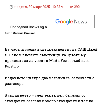
неделя, 30 март 2025 - 10:33 ч.
290
Последвай Bnews.bg в
Автор
Ивайло Станков
На частна среща вицепрезидентът на САЩ Джей
Д. Ванс и висшите съветници на Тръмп му
предложиха да уволни Майк Уолц, съобщава
Politico.
Изданието цитира два източника, запознати с
разговора.
В сряда вечер – след тежък ден, белязан от
скандални заглавия около скандалния чат на