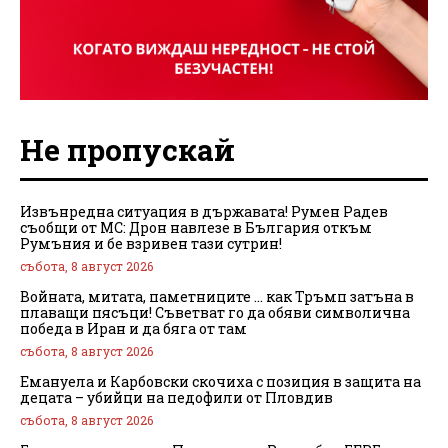
Не пропускай
Извънредна ситуация в държавата! Румен Радев
съобщи от МС: Дрон навлезе в България откъм
Румъния и бе взривен тази сутрин!
събота, 8 август 2026
Войната, митата, паметниците … как Тръмп затъна в
плаващи пясъци! Съветват го да обяви символична
победа в Иран и да бяга от там
събота, 8 август 2026
Емануела и Карбовски скочиха с позиция в защита на
децата – убийци на педофили от Пловдив
събота, 8 август 2026