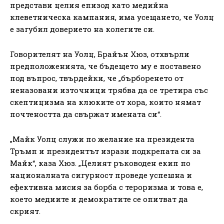
представи целия епизод като медийна
клеветническа кампания, има усещането, че Уолц
е загубил доверието на колегите си.
Говорителят на Уолц, Брайън Хюз, отхвърли
предположенията, че бъдещето му е поставено
под въпрос, твърдейки, че „бърборенето от
неназовани източници трябва да се третира със
скептицизма на клюките от хора, които нямат
почтеността да свържат имената си“.
„Майк Уолц служи по желание на президента
Тръмп и президентът изрази подкрепата си за
Майк“, каза Хюз. „Целият ръководен екип по
националната сигурност проведе успешна и
ефективна мисия за борба с тероризма и това е,
което медиите и демократите се опитват да
скрият.