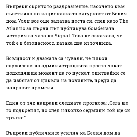
Въпреки скритото раздразнение, насочено към
съветника по националната сигурност от Белия
дом, Уолц все още запазва поста си, след като The
Atlantic за първи път публикува бомбената
история за чата на Signal. Това не означава, че
той е в безопасност, казаха два източника.
Всъщност и двамата са чували, че някои
служители на администрацията просто чакат
подходящия момент да го пуснат, опитвайки се
да избягат от цикъла на новините, преди да
направят промени.
Един от тях направи следната прогноза: „Сега ще
го подкрепят, но след няколко седмици той ще си
тръгне.“
Въпреки публичните усилия на Белия дом да