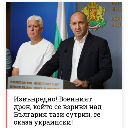
Извънредно! Военният
дрон, който се взриви над
България тази сутрин, се
оказа украински!