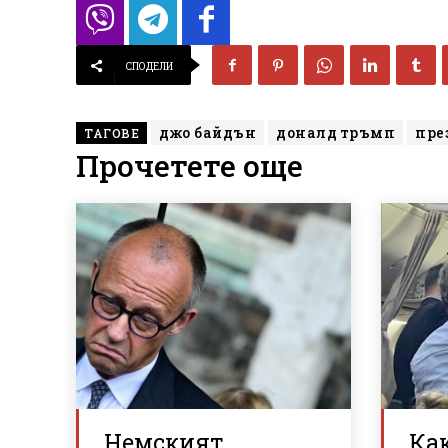
СПОДЕЛИ
джо байдън
доналд тръмп
пре
ТАГОВЕ
Прочетете още
Немският
Ка