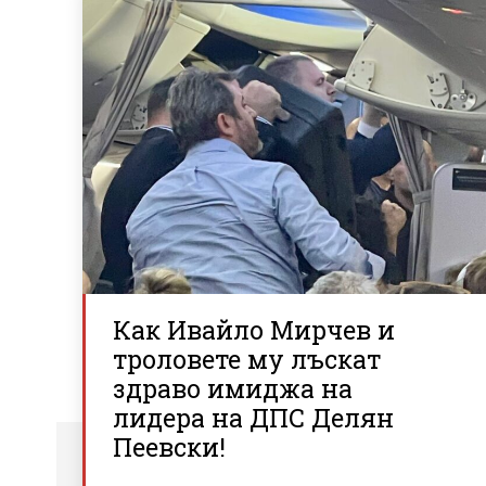
Как Ивайло Мирчев и
троловете му лъскат
здраво имиджа на
лидера на ДПС Делян
Пеевски!