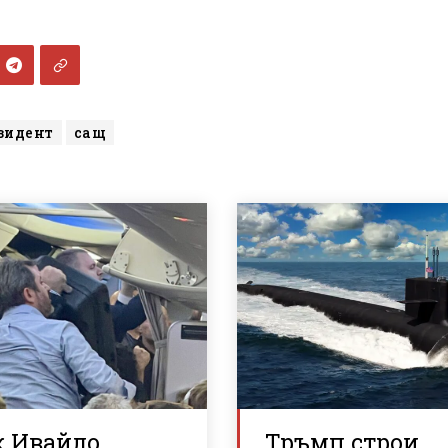
зидент
сащ
к Ивайло
Тръмп строи