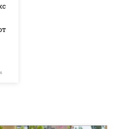
кс
от
26