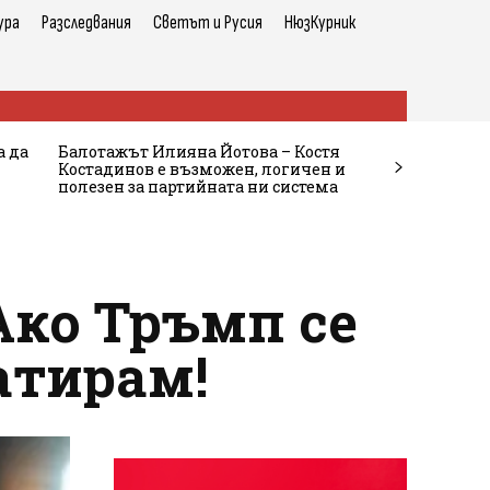
ура
Разследвания
Светът и Русия
НюзКурник
а да
Балотажът Илияна Йотова – Костя
Костадинов е възможен, логичен и
полезен за партийната ни система
Ако Тръмп се
атирам!