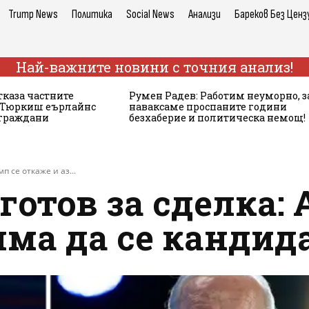
Trump News
Политика
Social News
Анализи
Бареков Без Ценз
Най-важните новини с точния анализ!
тказа частните
Румен Радев: Работим неуморно, з
а Тюркиш еърлайнс
наваксаме проспаните години
 граждани
безхаберие и политическа немощ!
п се откаже и аз...
готов за сделка: 
яма да се кандид