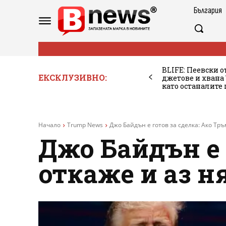
България
BLIFE: Пеевски о
ЕКСКЛУЗИВНО:
джетове и хван
като останалите
Начало
Trump News
Джо Байдън е готов за сделка: Ако Тръм
Джо Байдън е 
откаже и аз н