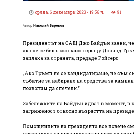
сряда, 6 декември 2023 - 19:56 ч.
91
Автор
Николай Бареков
Президентът на САЩ Джо Байдън заяви, че 
ако не се беше изправил срещу Доналд Тръ
заплаха за страната, предаде Ройтерс.
„Ако Тръмп не се кандидатираше, не съм си
събитие за набиране на средства за кампан
позволим да спечели.“
Забележките на Байдън идват в момент, в 
загриженост относно възрастта на президе
Помощниците на президента все повече смя
претендент за президентския пост на репу