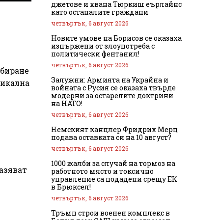
джетове и хвана Тюркиш еърлайнс
като останалите граждани
четвъртък, 6 август 2026
Новите умове на Борисов се оказаха
изпържени от злоупотреба с
политически фентанил!
четвъртък, 6 август 2026
збиране
Залужни: Армията на Украйна и
никална
войната с Русия се оказаха твърде
модерни за остарелите доктрини
на НАТО!
четвъртък, 6 август 2026
Немският канцлер Фридрих Мерц
подава оставката си на 10 август?
четвъртък, 6 август 2026
1000 жалби за случай на тормоз на
азяват
работното място и токсично
управление са подадени срещу ЕК
в Брюксел!
четвъртък, 6 август 2026
Тръмп строи военен комплекс в