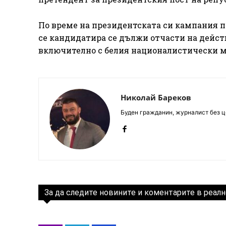
По време на президентската си кампания п
се кандидатира се дължи отчасти на дейст
включително с белия националистически ми
Николай Бареков
Буден гражданин, журналист без це
За да следите новините и коментарите в реалн