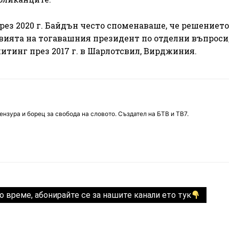
рез 2020 г. Байдън често споменаваше, че решението
вията на тогавашния президент по отделни въпроси
тинг през 2017 г. в Шарлотсвил, Вирджиния.
нзура и борец за свобода на словото. Създател на БТВ и ТВ7.
о време, абонирайте се за нашите канали ето тук