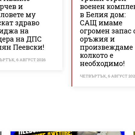
рчев и
военен компле
оловете му
в Белия дом:
кат здраво
САЩ имаме
иджа на
огромен запас 
дера на ДПС
оръжия и
лян Пеевски!
произвеждаме
колкото е
ЪРТЪК, 6 АВГУСТ 2026
необходимо!
ЧЕТВЪРТЪК, 6 АВГУСТ 20