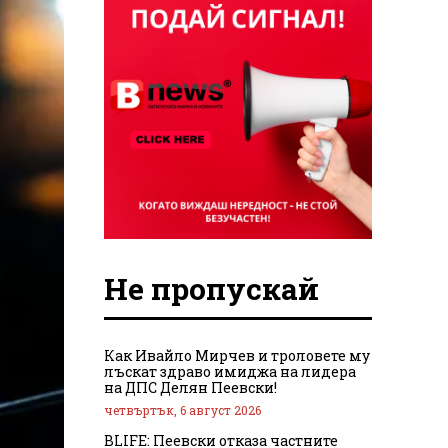
Не пропускай
Как Ивайло Мирчев и троловете му
лъскат здраво имиджа на лидера
на ДПС Делян Пеевски!
четвъртък, 6 август 2026
BLIFE: Пеевски отказа частните