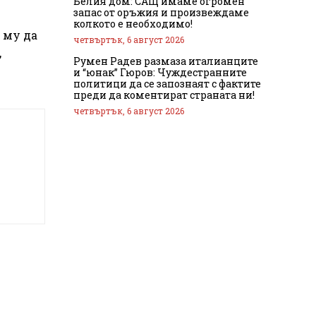
Белия дом: САЩ имаме огромен
запас от оръжия и произвеждаме
колкото е необходимо!
 му да
четвъртък, 6 август 2026
,
Румен Радев размаза италианците
и “юнак” Гюров: Чуждестранните
политици да се запознаят с фактите
преди да коментират страната ни!
четвъртък, 6 август 2026