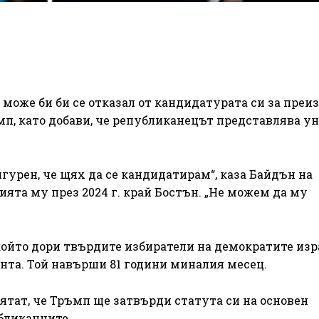
може би би се отказал от кандидатурата си за преи
мп, като добави, че републиканецът представлява у
гурен, че щях да се кандидатирам“, каза Байдън на
ията му през 2024 г. край Бостън. „Не можем да му
който дори твърдите избиратели на демократите изр
нта. Той навърши 81 години миналия месец.
тат, че Тръмп ще затвърди статута си на основен
бликанците.