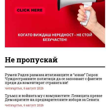
Не пропускай
Румен Радев размаза италианците и “юнак” Гюров:
Чуждестранните политици да се запознаят с фактите
преди да коментират страната ни!
четвъртък, 6 август 2026
Тръмп и войната му с комунистите: Левицата превзе
Демократите на предварителните избори за Сената
четвъртък, 6 август 2026