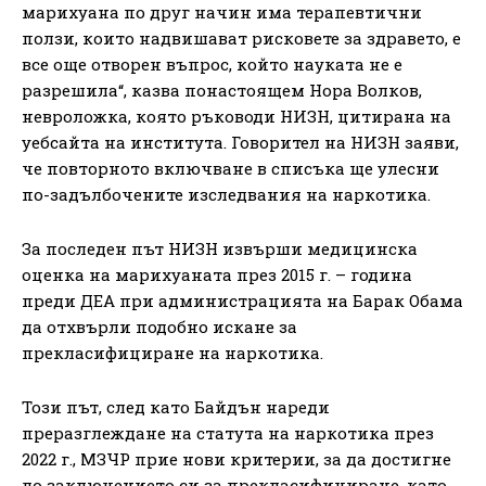
марихуана по друг начин има терапевтични
ползи, които надвишават рисковете за здравето, е
все още отворен въпрос, който науката не е
разрешила“, казва понастоящем Нора Волков,
невроложка, която ръководи НИЗН, цитирана на
уебсайта на института. Говорител на НИЗН заяви,
че повторното включване в списъка ще улесни
по-задълбочените изследвания на наркотика.
За последен път НИЗН извърши медицинска
оценка на марихуаната през 2015 г. – година
преди ДЕА при администрацията на Барак Обама
да отхвърли подобно искане за
прекласифициране на наркотика.
Този път, след като Байдън нареди
преразглеждане на статута на наркотика през
2022 г., МЗЧР прие нови критерии, за да достигне
до заключението си за прекласифициране, като