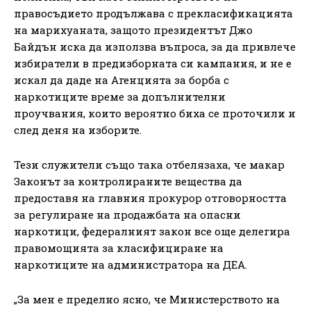
правосъдието продължава с прекласификацията
на марихуаната, защото президентът Джо
Байдън иска да използва въпроса, за да привлече
избиратели в предизборната си кампания, и не е
искал да даде на Агенцията за борба с
наркотиците време за допълнителни
проучвания, които вероятно биха се проточили и
след деня на изборите.
Тези служители също така отбелязаха, че макар
Законът за контролираните вещества да
предоставя на главния прокурор отговорността
за регулиране на продажбата на опасни
наркотици, федералният закон все още делегира
правомощията за класифициране на
наркотиците на администратора на ДЕА.
„За мен е пределно ясно, че Министерството на