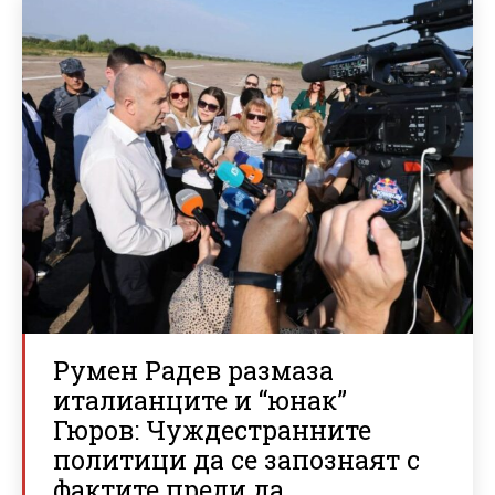
Румен Радев размаза
италианците и “юнак”
Гюров: Чуждестранните
политици да се запознаят с
фактите преди да