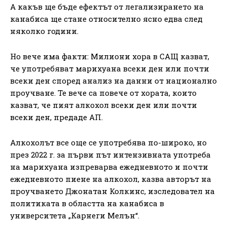
А какъв ще бъде ефектът от легализирането на
канабиса ще стане относително ясно едва след
няколко години.
Но вече има факти: Милиони хора в САЩ казват,
че употребяват марихуана всеки ден или почти
всеки ден според анализ на данни от национално
проучване. Те вече са повече от хората, които
казват, че пият алкохол всеки ден или почти
всеки ден, предаде АП.
Алкохолът все още се употребява по-широко, но
през 2022 г. за първи път интензивната употреба
на марихуана изпреварва ежедневното и почти
ежедневното пиене на алкохол, казва авторът на
проучването Джонатан Колкинс, изследовател на
политиката в областта на канабиса в
университета „Карнеги Мелън“.