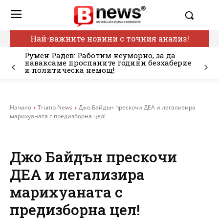
Най-важните новини с точния анализ!
Румен Радев: Работим неуморно, за да
наваксаме проспаните години безхаберие
и политическа немощ!
Начало
Trump News
Джо Байдън прескочи ДЕА и легализира
марихуаната с предизборна цел!
Джо Байдън прескочи
ДЕА и легализира
марихуаната с
предизборна цел!