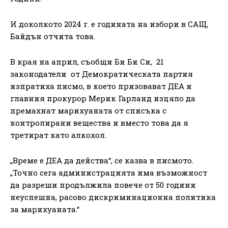
И доколкото 2024 г. е годината на избори в САЩ,
Байдън отчита това.
В края на април, съобщи Би Би Си, 21
законодатели от Демократическата партия
изпратиха писмо, в което призовават ДЕА и
главния прокурор Мерик Гарланд изцяло да
премахнат марихуаната от списъка с
контролирани вещества и вместо това да я
третират като алкохол.
„Време е ДЕА да действа“, се казва в писмото.
„Точно сега администрацията има възможност
да разреши продължила повече от 50 години
неуспешна, расово дискриминационна политика
за марихуаната.“