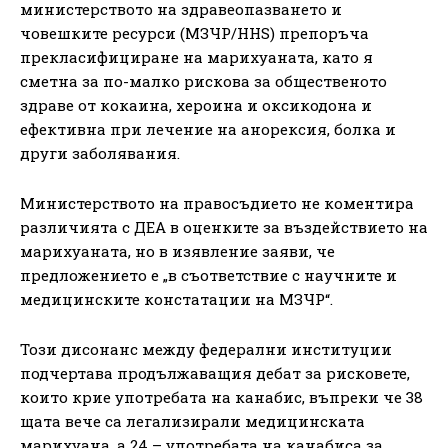
министерството на здравеопазването и
човешките ресурси (МЗЧР/HHS) препоръча
прекласифициране на марихуаната, като я
сметна за по-малко рискова за общественото
здраве от кокаина, хероина и оксикодона и
ефективна при лечение на анорексия, болка и
други заболявания.
Министерството на правосъдието не коментира
различията с ДЕА в оценките за въздействието на
марихуаната, но в изявление заяви, че
предложението е „в съответствие с научните и
медицинските констатации на МЗЧР“.
Този дисонанс между федерални институции
подчертава продължаващия дебат за рисковете,
които крие употребата на канабис, въпреки че 38
щата вече са легализирали медицинската
марихуана, а 24 – употребата на канабиса за