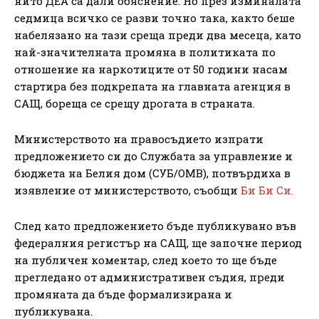
нито ДЕА са дали обяснение. Но през изминалата
седмица всичко се разви точно така, както беше
набелязано на тази среща преди два месеца, като
най-значителната промяна в политиката по
отношение на наркотиците от 50 години насам
стартира без подкрепата на главната агенция в
САЩ, бореща се срещу дрогата в страната.
Министерството на правосъдието изпрати
предложението си до Службата за управление и
бюджета на Белия дом (СУБ/OMB), потвърдиха в
изявление от министерството, съобщи
Би Би Си.
След като предложението бъде публикувано във
федералния регистър на САЩ, ще започне период
на публичен коментар, след което то ще бъде
прегледано от административен съдия, преди
промяната да бъде формализирана и
публикувана.