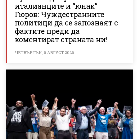
италианците и “юнак”
Гюров: Чуждестранните
политици да се запознаят с
фактите преди да
коментират страната ни!
ЧЕТВЪРТЪК, 6 АВГУСТ 2026