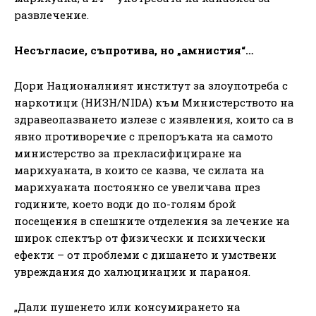
развлечение.
Несъгласие, съпротива, но „амнистия“…
Дори Националният институт за злоупотреба с
наркотици (НИЗН/NIDA) към Министерството на
здравеопазването излезе с изявления, които са в
явно противоречие с препоръката на самото
министерство за прекласифициране на
марихуаната, в които се казва, че силата на
марихуаната постоянно се увеличава през
годините, което води до по-голям брой
посещения в спешните отделения за лечение на
широк спектър от физически и психически
ефекти – от проблеми с дишането и умствени
увреждания до халюцинации и параноя.
„Дали пушенето или консумирането на