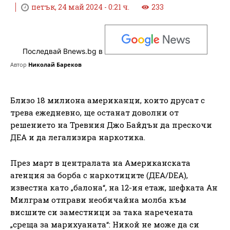
петък, 24 май 2024 - 0:21 ч.
233
Последвай Bnews.bg в
Автор
Николай Бареков
Близо 18 милиона американци, които друсат с
трева ежедневно, ще останат доволни от
решението на Тревния Джо Байдън да прескочи
ДЕА и да легализира наркотика.
През март в централата на Американската
агенция за борба с наркотиците (ДЕА/DEA),
известна като „балона“, на 12-ия етаж, шефката Ан
Милграм отправи необичайна молба към
висшите си заместници за така наречената
„среща за марихуаната“: Никой не може да си