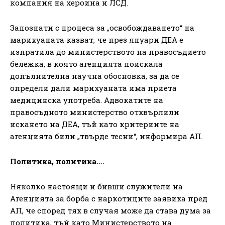
компания на хероина и ЛСД.
Запознати с процеса за „освобождаването“ на
марихуаната казват, че през януари ДЕА е
изпратила до министерството на правосъдието
бележка, в която агенцията поискала
допълнителна научна обосновка, за да се
определи дали марихуаната има приета
медицинска употреба. Адвокатите на
правосъдното министерство отхвърлили
искането на ДЕА, тъй като критериите на
агенцията били „твърде тесни“, информира АП.
Политика, политика….
Няколко настоящи и бивши служители на
Агенцията за борба с наркотиците заявиха пред
АП, че според тях в случая може да става дума за
политика, тъй като Министерството на