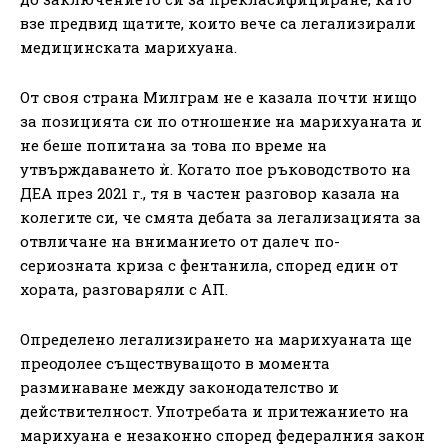
взе предвид щатите, които вече са легализирали
медицинската марихуана.
От своя страна Милграм не е казала почти нищо
за позицията си по отношение на марихуаната и
не беше попитана за това по време на
утвърждаването ѝ. Когато пое ръководството на
ДЕА през 2021 г., тя в частен разговор казала на
колегите си, че смята дебата за легализацията за
отвличане на вниманието от далеч по-
сериозната криза с фентанила, според един от
хората, разговаряли с АП.
Определено легализирането на марихуаната ще
преодолее съществуващото в момента
разминаване между законодателство и
действителност. Употребата и притежанието на
марихуана е незаконно според федералния закон