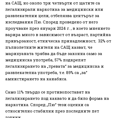
на САЩ, но около три четвърти от щатите са
легализирали наркотика за медицински или
развлекателни цели, отбелязва центърът за
изследвания Пю. Според проведено от него
проучване през януари 2024 г. , в което мнението
варира много в зависимост от възраст, партийна
привързаност, етническа принадлежност, 32% от
пълнолетните жители на САЩ казват, че
марихуаната трябва да бъде законна само за
медицинска употреба, 57% подкрепят
легализирането на „тревата“ за медицинска и
развлекателна употреба, т.е. 89% са „за“
амнистирането на канабиса.
Само 11% твърдо се противопоставят на
легализирането под каквато и да било форма на
наркотика. Според „Пю“ тези оценки са
относително стабилни през последните пет
години.