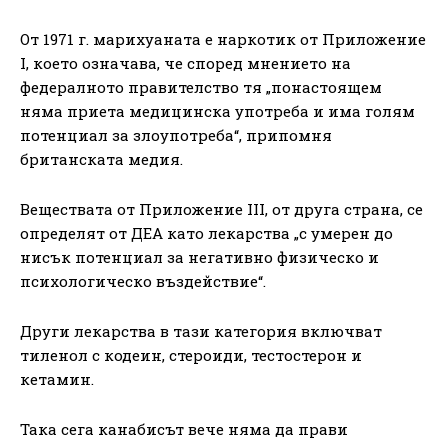
От 1971 г. марихуаната е наркотик от Приложение
I, което означава, че според мнението на
федералното правителство тя „понастоящем
няма приета медицинска употреба и има голям
потенциал за злоупотреба“, припомня
британската медия.
Веществата от Приложение III, от друга страна, се
определят от ДEA като лекарства „с умерен до
нисък потенциал за негативно физическо и
психологическо въздействие“.
Други лекарства в тази категория включват
тиленол с кодеин, стероиди, тестостерон и
кетамин.
Така сега канабисът вече няма да прави