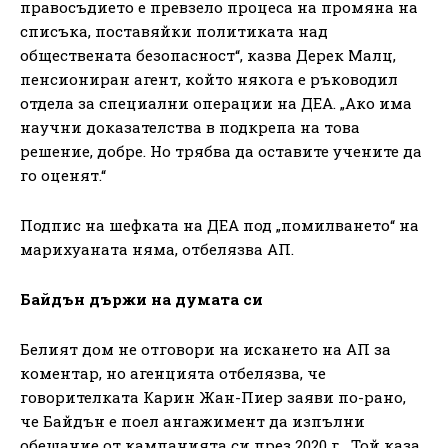
правосъдието е превзело процеса на промяна на
списъка, поставяйки политиката над
обществената безопасност“, казва Дерек Малц,
пенсиониран агент, който някога е ръководил
отдела за специални операции на ДЕА. „Ако има
научни доказателства в подкрепа на това
решение, добре. Но трябва да оставите учените да
го оценят.“
Подпис на шефката на ДЕА под „помилването“ на
марихуаната няма, отбелязва АП.
Байдън държи на думата си
Белият дом не отговори на искането на АП за
коментар, но агенцията отбелязва, че
говорителката Карин Жан-Пиер заяви по-рано,
че Байдън е поел ангажимент да изпълни
обещание от кампанията си през 2020 г. „Той каза,