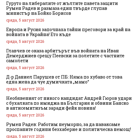
Гуруто на либералите от жълтите павета защити
Румен Радев и размаза един твърде глупав
министър на Бойко Борисов
сряда, 5 август 2026
Европа и Русия започнаха тайни преговори за край на
войната в Украйна! Ето къде
сряда, 5 август 2026
Главчев се оказа арбитърът във войната на Иван
Демерджиев срещу Пеевски за полетите с частните
самолети
сряда, 5 август 2026
Д-р Даниел Парушев от ПБ: Няма по хубаво от това
една жена да чуе думичката „мамо“
сряда, 5 август 2026
Необявеният от никого кандидат Андрей Гюров удари
с бухалката по имиджа на България и обвини Банско
в антисемитизъм заради фейк новина!
сряда, 5 август 2026
Румен Радев: Работим неуморно, за да наваксаме
проспаните години безхаберие и политическа немощ!
сряда, 5 август 2026