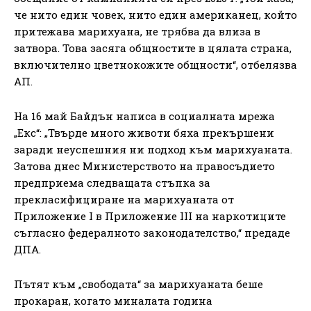
че нито един човек, нито един американец, който
притежава марихуана, не трябва да влиза в
затвора. Това засяга общностите в цялата страна,
включително цветнокожите общности“, отбелязва
АП.
На 16 май Байдън написа в социалната мрежа
„Екс“: „Твърде много животи бяха прекършени
заради неуспешния ни подход към марихуаната.
Затова днес Министерството на правосъдието
предприема следващата стъпка за
прекласифициране на марихуаната от
Приложение I в Приложение III на наркотиците
съгласно федералното законодателство,“ предаде
ДПА.
Пътят към „свободата“ за марихуаната беше
прокаран, когато миналата година