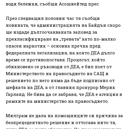
води бележки, съобщи Асошиейтед прес.
През следващия половин час тя съобщи
новината, че администрацията на Байдън скоро
ще издаде дългоочакваната заповед за
прекласифициране на „тревата“ като по-малко
опасен наркотик – основна пречка пред
федералната легализация, на която ДЕА дълго
време се противопоставя. Процесът, който
обикновено се ръководи от ДЕА, е бил поет от
Министерството на правосъдието на САЩ и
решението по него няма да бъде подписано от
шефката на ДЕА, а от главния прокурор Мерик
Гарланд. Не бива да се забравя, че ДЕА е агенция в
рамките на министерство на правосъдието.
Милграм не дала на помощниците си причина за
безпрецедентното решение и оттогава нито тя,