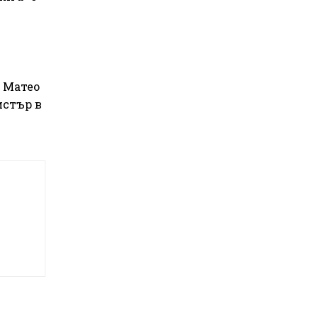
 Матео
истър в