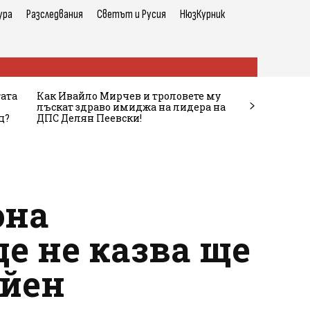
ура
Разследвания
Светът и Русия
НюзКурник
тата
Как Ивайло Мирчев и троловете му
лъскат здраво имиджа на лидера на
ц?
ДПС Делян Пеевски!
она
е не казва ще
айен