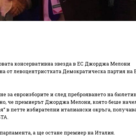
новата консервативна звезда в ЕС Джорджа Мелони
вана от левоцентристката Демократическа партия на 
е за евроизборите и след преброяването на бюлетин
но, че премиерът Джорджа Мелони, която беше наче
я“ в петте избирателни италиански окръга, получава
ТА.
опарламента, а ще остане премиер на Италия.