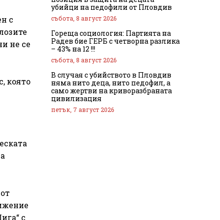
убийци на педофили от Пловдив
събота, 8 август 2026
н с
олозите
Гореща социология: Партията на
Радев бие ГЕРБ с четворна разлика
и не се
– 43% на 12 !!!
събота, 8 август 2026
В случая с убийството в Пловдив
, която
няма нито деца, нито педофил, а
само жертви на криворазбраната
цивилизация
петък, 7 август 2026
еската
на
 от
вижение
Лига“ с