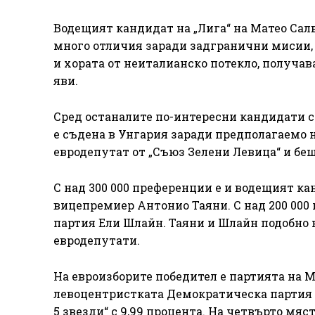
Водещият кандидат на „Лига“ на Матео Сал
много отличия заради задгранични мисии, н
и хората от неиталианско потекло, получав
яви.
Сред останалите по-интересни кандидати с
е съдена в Унгария заради предполагаемо 
евродепутат от „Съюз Зелени Левица“ и беш
С над 300 000 преференции е и водещият к
вицепремиер Антонио Таяни. С над 200 00
партия Ели Шлайн. Таяни и Шлайн подобно н
евродепутати.
На евроизборите победител е партията на Ме
левоцентристката Демократическа партия н
5 звезди“ с 9,99 процента. На четвърто мяст