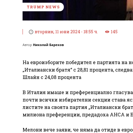
TRUMP NEWS
вторник, 11 юни 2024 - 18:55 ч.
145
Автор
Николай Бареков
На евроизборите победител е партията на 
„Италиански братя“ с 28,81 процента, след
Шлайн с 24,08 процента
В Италия имаше и преференциално гласуван
почти всички избирателни секции става яс
листите на своята партия „Италиански брат
милиона преференции, предадоха АНСА и Б
Мелони вече заяви, че няма да отиде в евр