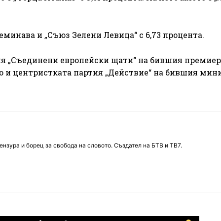
еминава и „Съюз Зелени Левица“ с 6,73 процента.
ия „Съединени европейски щати“ на бившия премиер
о и центристката партия „Действие“ на бившия мин
нзура и борец за свобода на словото. Създател на БТВ и ТВ7.