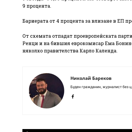
9 процента.
Бариерата от 4 процента за влизане в ЕП пр
От схемата отпадат проевропейската парт
Ренци и на бившия еврокомисар Ема Бонин
няколко правителства Карло Календа.
Николай Бареков
Буден гражданин, журналист без це