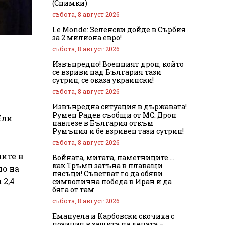
(Снимки)
събота, 8 август 2026
Le Monde: Зеленски дойде в Сърбия
за 2 милиона евро!
събота, 8 август 2026
Извънредно! Военният дрон, който
се взриви над България тази
сутрин, се оказа украински!
събота, 8 август 2026
Извънредна ситуация в държавата!
Румен Радев съобщи от МС: Дрон
Ели
навлезе в България откъм
Румъния и бе взривен тази сутрин!
събота, 8 август 2026
ите в
Войната, митата, паметниците …
как Тръмп затъна в плаващи
ло на
пясъци! Съветват го да обяви
 2,4
символична победа в Иран и да
бяга от там
събота, 8 август 2026
Емануела и Карбовски скочиха с
позиция в защита на децата –