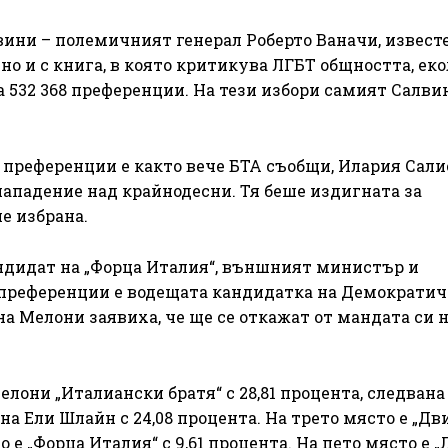
вини – полемичният генерал Роберто Ваначи, известе
о и с книга, в която критикува ЛГБТ общността, ек
а 532 368 преференции. На тези избори самият Салвин
 преференции е както вече БТА съобщи, Илария Салис
нападение над крайнодесни. Тя беше издигната за
е избрана.
андидат на „Форца Италия“, външният министър и
0 преференции е водещата кандидатка на Демократич
а Мелони заявиха, че ще се откажат от мандата си 
лони „Италиански братя“ с 28,81 процента, следвана
а Ели Шлайн с 24,08 процента. На трето място е „Д
о е „Форца Италия“ с 9,61 процента. На пето място е „