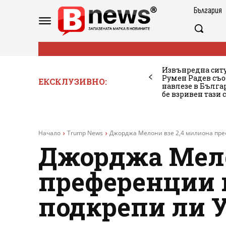
България
Извънредна ситу
Румен Радев съо
ЕКСКЛУЗИВНО:
навлезе в Бълг
бе взривен тази 
Начало
Trump News
Джорджа Мелони взе 2,4 милиона преф
Джорджа Мело
преференции в
подкрепи ли У