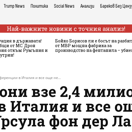
Trump News
Политика
Social News
Анализи
Бареков Без Ценз
Най-важните новини с точния анализ!
ация в държавата!
Бойко Борисов ли е босът на разби
бщи от МС: Дрон
от МВР мощна фабрика за
ария откъм Румъния и
производство на фентанила – убие
сутрин!
еренции в Италия и все още не...
ни взе 2,4 мили
 Италия и все ощ
рсула фон дер Л