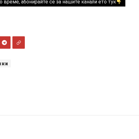
о време, абонирайте се за нашите канали ето тук
ини