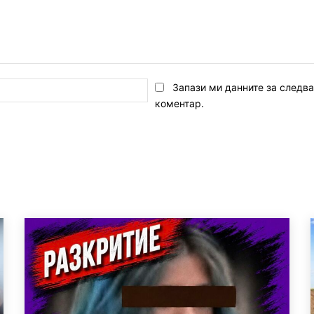
Email:*
Запази ми данните за следв
коментар.