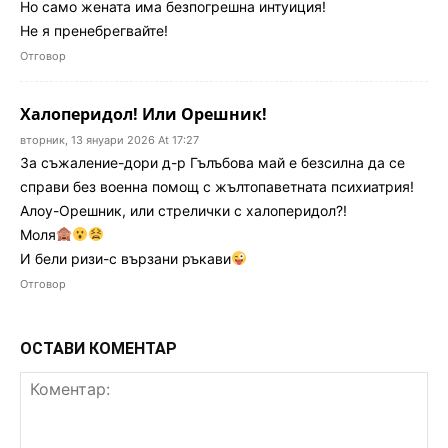
Но само жената има безпогрешна интуиция!
Не я пренебрегвайте!
Отговор
Халоперидол! Или Орешник!
вторник, 13 януари 2026 At 17:27
За съжаление-дори д-р Гълъбова май е безсилна да се
справи без военна помощ с жълтопаветната психиатрия!
Алоу-Орешник, или стрелички с халоперидол?!
Моля
И бели ризи-с вързани ръкави
Отговор
ОСТАВИ КОМЕНТАР