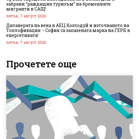
забрани “раждащия туризъм” на бременните
мигранти в САЩ!
петък, 7 август 2026
Далаверата на века в АЕЦ Козлодуй и източването на
Топлофикация – София са запазената марка на ГЕРБ в
енергетиката!
петък, 7 август 2026
Прочетете още