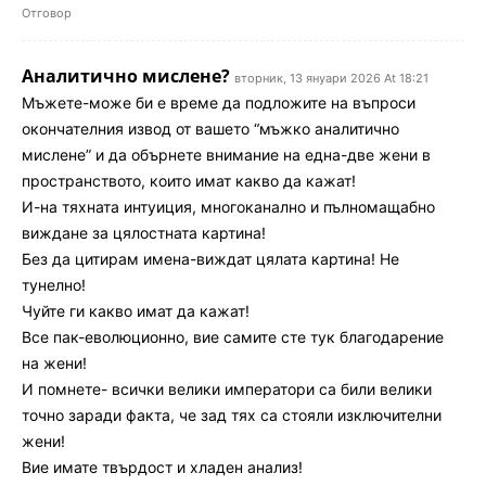
Отговор
Аналитично мислене?
вторник, 13 януари 2026 At 18:21
Мъжете-може би е време да подложите на въпроси
окончателния извод от вашето “мъжко аналитично
мислене” и да обърнете внимание на една-две жени в
пространството, които имат какво да кажат!
И-на тяхната интуиция, многоканално и пълномащабно
виждане за цялостната картина!
Без да цитирам имена-виждат цялата картина! Не
тунелно!
Чуйте ги какво имат да кажат!
Все пак-еволюционно, вие самите сте тук благодарение
на жени!
И помнете- всички велики императори са били велики
точно заради факта, че зад тях са стояли изключителни
жени!
Вие имате твърдост и хладен анализ!