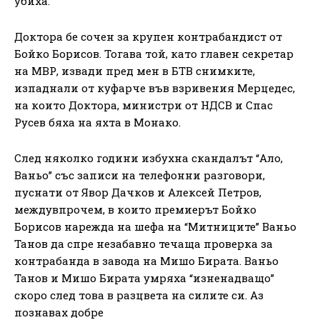
убиха.
Доктора бе сочен за крупен контрабандист от
Бойко Борисов. Тогава той, като главен секретар
на МВР, извади пред мен в БТВ снимките,
изпаднали от куфарче във взривения Мерцедес,
на които Доктора, министри от НДСВ и Спас
Русев бяха на яхта в Монако.
След няколко години избухна скандалът “Ало,
Ваньо” със записи на телефонни разговори,
пуснати от Явор Дачков и Алексей Петров,
междувпрочем, в които премиерът Бойко
Борисов нарежда на шефа на “Митниците” Ваньо
Танов да спре незабавно течаща проверка за
контрабанда в завода на Мишо Бирата. Ваньо
Танов и Мишо Бирата умряха “изненадващо”
скоро след това в разцвета на силите си. Аз
познавах добре