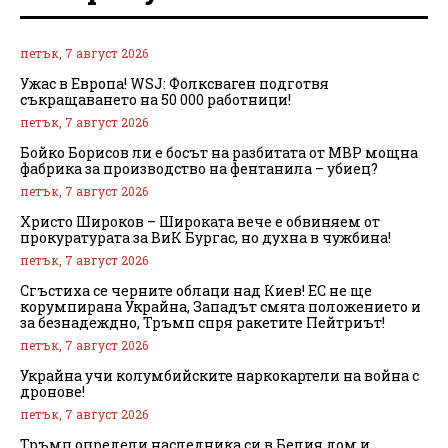
петък, 7 август 2026
Ужас в Европа! WSJ: Фолксваген подготвя
съкращаването на 50 000 работници!
петък, 7 август 2026
Бойко Борисов ли е босът на разбитата от МВР мощна
фабрика за производство на фентанила – убиец?
петък, 7 август 2026
Христо Широков – Широката вече е обвиняем от
прокуратурата за ВиК Бургас, но духна в чужбина!
петък, 7 август 2026
Сгъстиха се черните облаци над Киев! ЕС не ще
корумпирана Украйна, Западът смята положението и
за безнадеждно, Тръмп спря ракетите Пейтриът!
петък, 7 август 2026
Украйна учи колумбийските наркокартели на война с
дронове!
петък, 7 август 2026
Тръмп определи наследника си в Белия дом и