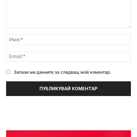
Коментар:
Им
Ema
Запази ми данните за следващ мой коментар.