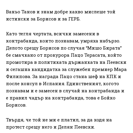
Ваньо Танов и знам добре какво мислеше той
истински за Борисов и за ГЕРБ.
Като тегля чертата, всички замесени в
контрабанда, които познавам, умряха набързо.
Делото срещу Борисов по случая “Мишо Бирата”
бе смачкано от прокурора Пацо Терасата, който
промотира в политиката държанката на Пеевски
и сегашна кандидатка за служебен премиер Мара
Филипова. За награда Пацо стана шеф на КПК и
после консул в Испания. Единственият, когото
познавам и е замесен в случай на контрабанда и
е правил чадър на контрабанда, това е Бойко
Борисов.
Твърдя, че той не ми е платил, за да ходя на
протест срещу него и Делян Пеевски.