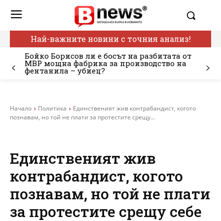
Най-важните новини с точния анализ!
Бойко Борисов ли е босът на разбитата от
МВР мощна фабрика за производство на
фентанила – убиец?
Начало
Политика
Единственият жив контрабандист, когото
познавам, но той не плати за протестите срещу...
Единственият жив
контрабандист, когото
познавам, но той не плати
за протестите срещу себе