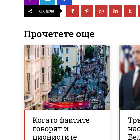
СПОДЕЛИ
Прочетете още
Когато фактите
Тр
говорят и
нас
ционистите
Бе