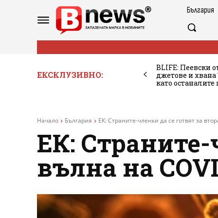
България
BLIFE: Пеевски о
ЕКСКЛУЗИВНО:
джетове и хван
като останалите
Начало
България
ЕК: Страните-членки да се готвят за вто
ЕК: Страните-
вълна на COVI