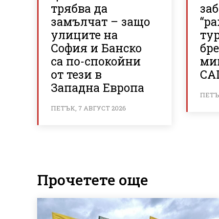
трябва да
за
замълчат – защо
“р
улиците на
ту
София и Банско
бр
са по-спокойни
ми
от тези в
СА
Западна Европа
ПЕТЪК
ПЕТЪК, 7 АВГУСТ 2026
Прочетете още