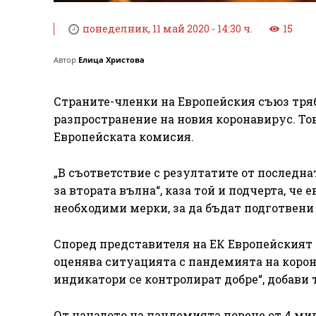
понеделник, 11 май 2020 - 14:30 ч.
15
Автор
Елица Христова
Страните-членки на Европейския съюз тряб
разпространение на новия коронавирус. То
Европейската комисия.
„В съответствие с резултатите от последна
за втората вълна“, каза той и подчерта, ч
необходими мерки, за да бъдат подготвени 
Според представителя на ЕК Европейският 
оценява ситуацията с пандемията на корона
индикатори се контролират добре“, добави 
От началото на пандемията повече от 4 мил