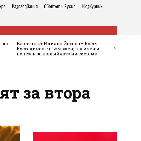
ура
Разследвания
Светът и Русия
НюзКурник
а да
Балотажът Илияна Йотова – Костя
Костадинов е възможен, логичен и
полезен за партийната ни система
ят за втора