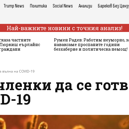
Trump News
Политика
Social News
Анализи
Бареков Без Ценз
Най-важните новини с точния анализ!
тказа частните
Румен Радев: Работим неуморно, з
а Тюркиш еърлайнс
наваксаме проспаните години
 граждани
безхаберие и политическа немощ!
ра вълна на COVID-19
членки да се готв
D-19