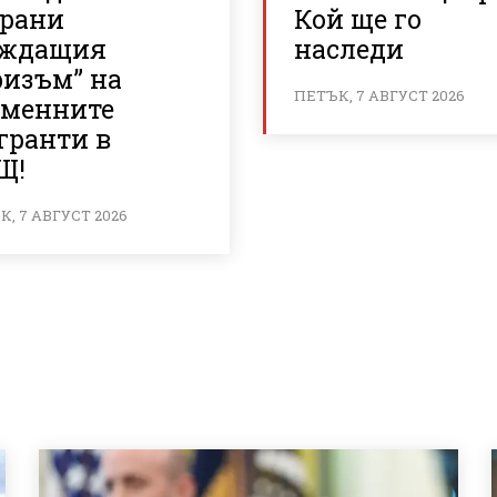
брани
Кой ще го
аждащия
наследи
ризъм” на
ПЕТЪК, 7 АВГУСТ 2026
еменните
гранти в
Щ!
, 7 АВГУСТ 2026