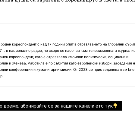
оден кореспондент с над 17 години опит в отразяването на глобални събит
7 г. в национално радио, но скоро се насочва към телевизионната журналис
анен кореспондент, като е отразявала ключови политически, социални и
лин и Женева. Работила е по събития като европейски избори, заседания 
дни конференции и хуманитарни мисии. От 2023 се присъединява към bne
р.
о време, абонирайте се за нашите канали ето тук