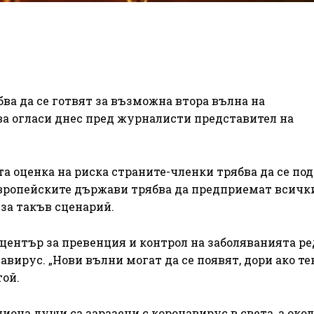
ва да се готвят за възможна втора вълна на
ва огласи днес пред журналисти представител на
та оценка на риска страните-членки трябва да се по
е европейските държави трябва да предприемат всичк
за такъв сценарий.
център за превенция и контрол на заболяванията р
вирус. „Нови вълни могат да се появят, дори ако т
той.
иона души са заразени с коронавирус в света, а окол