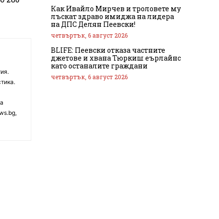
Как Ивайло Мирчев и троловете му
лъскат здраво имиджа на лидера
на ДПС Делян Пеевски!
четвъртък, 6 август 2026
BLIFE: Пеевски отказа частните
джетове и хвана Тюркиш еърлайнс
като останалите граждани
ия.
четвъртък, 6 август 2026
тика.
на
ws.bg,