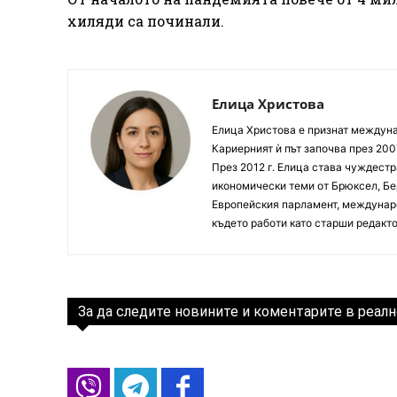
хиляди са починали.
Елица Христова
Елица Христова е признат междунар
Кариерният ѝ път започва през 200
През 2012 г. Елица става чуждестр
икономически теми от Брюксел, Бер
Европейския парламент, междунаро
където работи като старши редакто
За да следите новините и коментарите в реалн