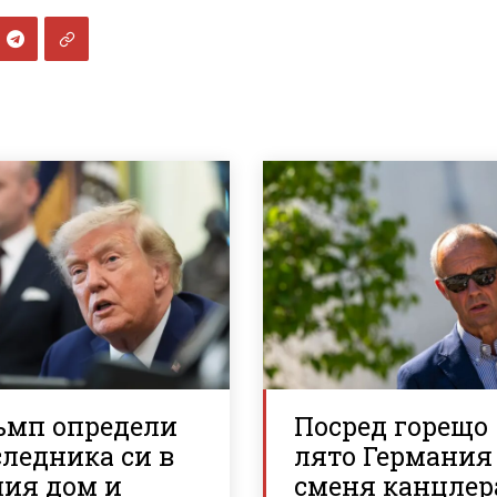
ъмп определи
Посред горещо
ледника си в
лято Германия
лия дом и
сменя канцлер