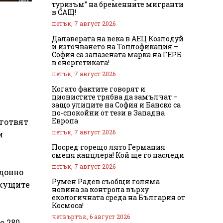
туризъм” на бременните мигранти
в САЩ!
петък, 7 август 2026
Далаверата на века в АЕЦ Козлодуй
и източването на Топлофикация –
София са запазената марка на ГЕРБ
в енергетиката!
петък, 7 август 2026
Когато фактите говорят и
ционистите трябва да замълчат –
защо улиците на София и Банско са
по-спокойни от тези в Западна
Европа
дготвят
петък, 7 август 2026
и
Посред горещо лято Германия
сменя канцлера! Кой ще го наследи
петък, 7 август 2026
едовно
Румен Радев съобщи голяма
екущите
новина за контрола върху
екологичната среда на България от
Космоса!
четвъртък, 6 август 2026
о 280