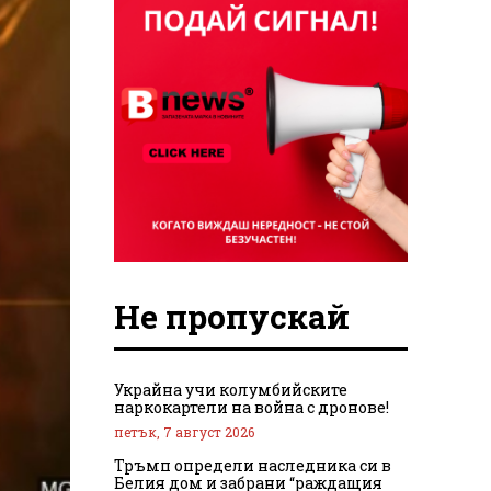
Не пропускай
Украйна учи колумбийските
наркокартели на война с дронове!
петък, 7 август 2026
Тръмп определи наследника си в
Белия дом и забрани “раждащия