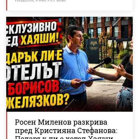
Росен Миленов разкрива
пред Кристияна Стефанова:
Подарък ли е хотел Хаяши