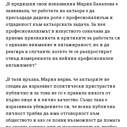
„В предишни свои изказвания Мария Бакалова е
заявявала, че работата на актьора е да
пресъздаде дадена роля с професионализъм и
отдаденост към актьорската задача. За нея
професионализмът в изкуството означава да
приема признанията и критиките за работата си
с еднакво внимание и ангажираност, но и да
реагира в случаите, когато те се разпростират
отвъд измеренията на нейния професионален
ангажимент.“
„В тази връзка, Мария вярва, че актьорите не
следва да изразяват политически пристрастия
публично и за това не го е правила никога от
първо лице и в лично качество. Също така е
изразявала убеждението си, че всяка публична
личност трябва да има отговорност към
обществото и ако се появи възможност да помага
на своята родина или сънародниците си, трябва