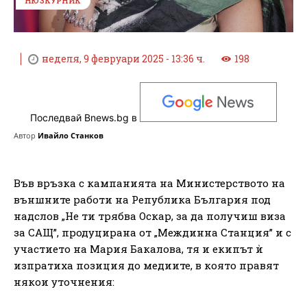
НЮЗКУРНИК
неделя, 9 февруари 2025 - 13:36 ч.
198
Последвай Bnews.bg в
Автор
Ивайло Станков
Във връзка с кампанията на Министерството на
външните работи на Република България под
надслов „Не ти трябва Оскар, за да получиш виза
за САЩ”, продуцирана от „Междинна Станция” и с
участието на Мария Бакалова, тя и екипът ѝ
изпратиха позиция до медиите, в която правят
някои уточнения: