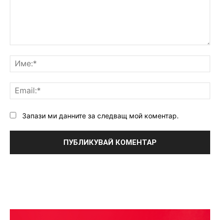
Коментар:
Им
Ema
Запази ми данните за следващ мой коментар.