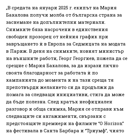
„В средата на януари 2025 г. екипът на Мария
Бакалова получи молба от българска страна за
заснемане на допълнителни материали.
Снимките бяха насрочени в единствения
свободен прозорец от нейния график при
завръщането ѝ в Европа за Седмицата на модата
в Париж. В деня на снимките, новият министър
на външните работи, Георг Георгиев, пожела да се
срещне с Мария Бакалова, за да изрази лично
своята благодарност за работата ѝ по
кампанията до момента и на тази среща тя
препотвърди желанието си да продължи да
помага за следващи инициативи, стига да може
да бъде полезна. След кратък неофициален
разговор и обща снимка, Мария се отправи към
следващите си ангажименти, свързани с
предстоящите премиери на филмите “O Horizon”
на фестивала в Санта Барбара и “Триумф”, чиято