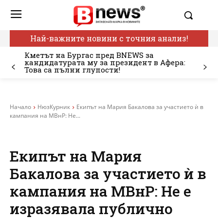
Най-важните новини с точния анализ!
Кметът на Бургас пред BNEWS за
кандидатурата му за президент в Афера:
Това са пълни глупости!
Начало
НюзКурник
Екипът на Мария Бакалова за участието ѝ в
кампания на МВнР: Не...
Екипът на Мария
Бакалова за участието ѝ в
кампания на МВнР: Не е
изразявала публично