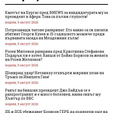
Кметът на Бургас пред BNEWS за кандидатурата му за
президент в Афера: Това са пълни глупости!
неделя, 9 август 2026
Потресаващи чатове разкриват: Ето какво са си писали
убитият Георги Кузев и 15-годишното момиче преди
кървавата засада на Младежкия хълм!
неделя, 9 август 2026
Росен Миленов разкрива пред Кристияна Стефанова:
Подарък ли е хотел Хаяши от Бойко Борисов за жената
на Росен Желязков?
неделя, 9 август 2026
Шокиращ удар! Нетаняху отхвърли мирния план на
Тръмп за Ивицата Газа!
неделя, 9 август 2026
Ракът на бившия президент Джо Байдън се е
разпространил и е много болезнен, казва синът му
Хънтър по BBC
неделя, 9 август 2026
ДБ и ДСБ убеждават Борисов ГЕРБ да подкрепи още на