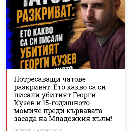
Потресаващи чатове
разкриват: Ето какво са си
писали убитият Георги
Кузев и 15-годишното
момиче преди кървавата
засада на Младежкия хълм!
НЕДЕЛЯ, 9 АВГУСТ 2026