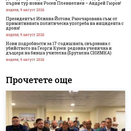
първи тур новия Росен Плевнелиев – Андрей Гюров!
неделя, 9 август 2026
Президентът Илияна Йотова: Разочарована съм от
примитивната политическа употреба на инцидента с
дрона!
неделя, 9 август 2026
Нови подробности за 17-годишната, свързвана с
убийството на Георги Кузев: редовна ученичка и
дъщеря на бивша учителка (Брутална СНИМКА)
неделя, 9 август 2026
Прочетете още