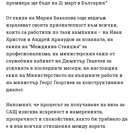
премиера ще бъде на 21 март в България.“
От екипа на Мария Бакалова още веднъж
изразяват своята признателност към всички,
които са работили по тази кампания – на Иван
Христов и Андрей Арнаудов за поканата, на
екипа на “Междинна Станция” за
професионализма, на министерския екип от
служебния кабинет на Димитър Главчев за
усилията в последните месеци, на настоящия
екип на Министерството на външните работи и
на министър Георг Георгиев за конструктивния
диалог.
Напомнят, че процесът за получаване на виза за
САЩ изисква искреност в намеренията,
прозрачност и спокойствие, както би трябвало да
е и във всички отношения между хората.