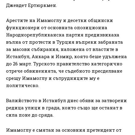
Джевдет Ертюркмен.
Арестите на Имамоглу и десетки общински
функционери от основната опозиционна
Народнорепубликанска партия предизвикаха
вълна от протести в Турция въпреки забраната
за масови събирания, наложена от властите в
Истанбул, Анкара и Измир, която беше удължена
до 26 март. Турското правителство категорично
отрече обвиненията, че съдебното пресделване
срещу Имамоглу и сътрудниците му е
политическо.
Валийството в Истанбул днес обяви за затворени
редица улици в града, които също ще останат в
сила поне до сряда.
Имамоглу е смятан за основния претендент от