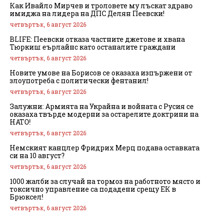
Как Ивайло Мирчев и троловете му лъскат здраво
имиджа на лидера на ДПС Делян Пеевски!
четвъртък, 6 август 2026
BLIFE: Пеевски отказа частните джетове и хвана
Тюркиш еърлайнс като останалите граждани
четвъртък, 6 август 2026
Новите умове на Борисов се оказаха изпържени от
злоупотреба с политически фентанил!
четвъртък, 6 август 2026
Залужни: Армията на Украйна и войната с Русия се
оказаха твърде модерни за остарелите доктрини на
НАТО!
четвъртък, 6 август 2026
Немският канцлер Фридрих Мерц подава оставката
си на 10 август?
четвъртък, 6 август 2026
1000 жалби за случай на тормоз на работното място и
токсично управление са подадени срещу ЕК в
Брюксел!
четвъртък, 6 август 2026