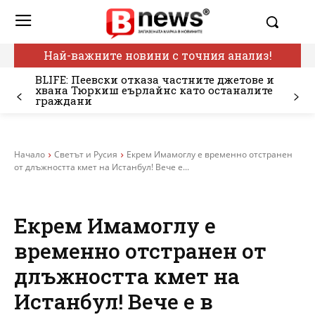
Най-важните новини с точния анализ!
BLIFE: Пеевски отказа частните джетове и
хвана Тюркиш еърлайнс като останалите
граждани
Начало
Светът и Русия
Екрем Имамоглу е временно отстранен
от длъжността кмет на Истанбул! Вече е...
Екрем Имамоглу е
временно отстранен от
длъжността кмет на
Истанбул! Вече е в