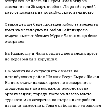
отстранен от поста си Екрем Имамоглу на
заседание на 26 март, съобщи „Тюркийе тудей“,
като се позовава на истанбулското валийство.
Същия ден ще бъде проведен избор за временен
кмет на истанбулския район Бейликдюзю,
където кметът Мехмет Мурат Чалък също беше
отстранен.
На Имамоглу и Чалък съдът днес наложи арест
по подозрения в корупция.
По-различна е ситуацията с кмета на
истанбулския район Шишли Ресул Емрах Шахан.
На него съдът наложи арест по подозрение в
„подпомагане на въоръжена терористична
организация“, поради което на негово място
турското министерство на вътрешните работи
назначи наместник. Това е районният управител