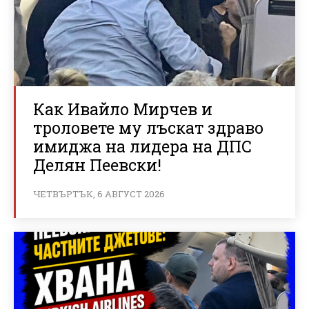
Как Ивайло Мирчев и
троловете му лъскат здраво
имиджа на лидера на ДПС
Делян Пеевски!
ЧЕТВЪРТЪК, 6 АВГУСТ 2026