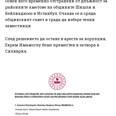
Освен него временно отстранени от длъжност за
районните кметове на общините Шишли и
Бейликдюзю в Истанбул. Очаква се в сряда
общинският съвет в града да избере техни
заместници.
След решението да остане в ареста за корупция,
Екрем Имамоглу беше преместен в затвора в
Силиврия.