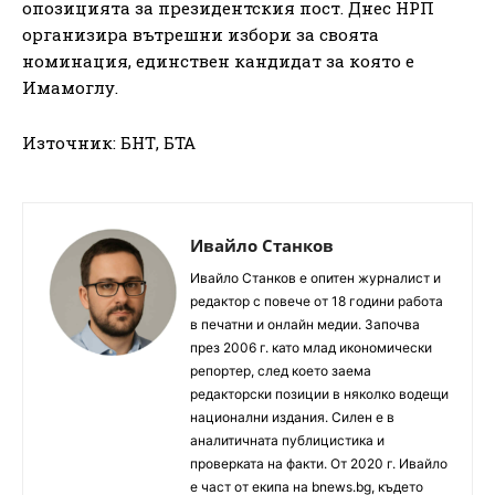
опозицията за президентския пост. Днес НРП
организира вътрешни избори за своята
номинация, единствен кандидат за която е
Имамоглу.
Източник: БНТ, БТА
Ивайло Станков
Ивайло Станков е опитен журналист и
редактор с повече от 18 години работа
в печатни и онлайн медии. Започва
през 2006 г. като млад икономически
репортер, след което заема
редакторски позиции в няколко водещи
национални издания. Силен е в
аналитичната публицистика и
проверката на факти. От 2020 г. Ивайло
е част от екипа на bnews.bg, където