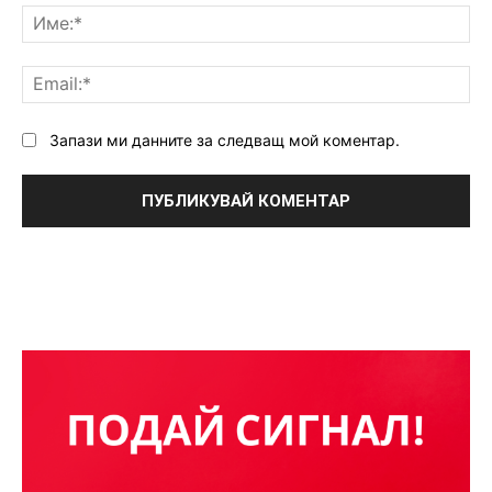
Им
Ema
Запази ми данните за следващ мой коментар.