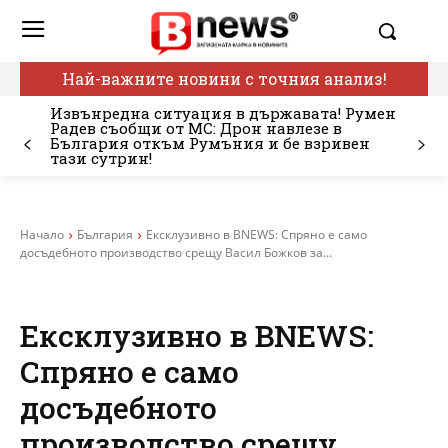
Най-важните новини с точния анализ!
Извънредна ситуация в държавата! Румен
Радев съобщи от МС: Дрон навлезе в
България откъм Румъния и бе взривен
тази сутрин!
Начало
България
Ексклузивно в BNEWS: Спряно е само
досъдебното производство срещу Васил Божков за...
Ексклузивно в BNEWS:
Спряно е само
досъдебното
производство срещу