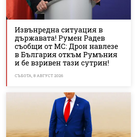
Извънредна ситуация в
държавата! Румен Радев
съобщи от МС: Дрон навлезе
в България откъм Румъния
и бе взривен тази сутрин!
СЪБОТА, 8 АВГУСТ 2026