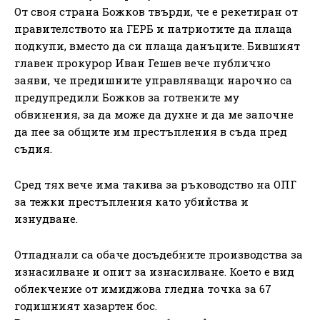
От своя страна Божков твърди, че е рекетиран от
правителството на ГЕРБ и патриотите да плаща
подкупи, вместо да си плаща данъците. Бившият
главен прокурор Иван Гешев вече публично
заяви, че предишните управляващи нарочно са
предупредили Божков за готвените му
обвинения, за да може да духне и да ме започне
да пее за общите им престъпления в съда пред
съдия.
Сред тях вече има такива за ръководство на ОПГ
за тежки престъпления като убийства и
изнудване.
Отпаднали са обаче досъдебните производства за
изнасилване и опит за изнасилване. Което е вид
облекчение от имиджова гледна точка за 67
годишният хазартен бос.