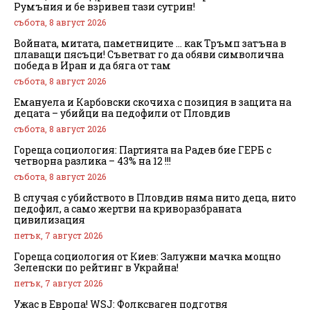
Румъния и бе взривен тази сутрин!
събота, 8 август 2026
Войната, митата, паметниците … как Тръмп затъна в
плаващи пясъци! Съветват го да обяви символична
победа в Иран и да бяга от там
събота, 8 август 2026
Емануела и Карбовски скочиха с позиция в защита на
децата – убийци на педофили от Пловдив
събота, 8 август 2026
Гореща социология: Партията на Радев бие ГЕРБ с
четворна разлика – 43% на 12 !!!
събота, 8 август 2026
В случая с убийството в Пловдив няма нито деца, нито
педофил, а само жертви на криворазбраната
цивилизация
петък, 7 август 2026
Гореща социология от Киев: Залужни мачка мощно
Зеленски по рейтинг в Украйна!
петък, 7 август 2026
Ужас в Европа! WSJ: Фолксваген подготвя