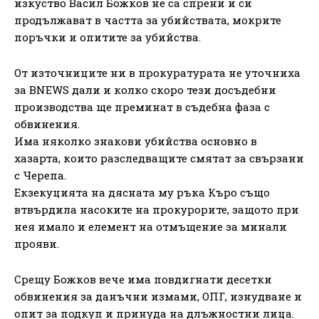
изкуство Васил Божков не са спрени и си
продължават в частта за убийствата, мокрите
поръчки и опитите за убийства.
От източниците ни в прокуратурата не уточниха
за BNEWS дали и колко скоро тези досъдебни
производства ще преминат в съдебна фаза с
обвинения.
Има няколко знакови убийства основно в
хазарта, които разследващите смятат за свързани
с Черепа.
Екзекуцията на дясната му ръка Къро също
втвърдила насоките на прокурорите, защото при
нея имало и елемент на отмъщение за минали
прояви.
Срещу Божков вече има повдигнати десетки
обвинения за данъчни измами, ОПГ, изнудване и
опит за подкуп и принуда на длъжностни лица.