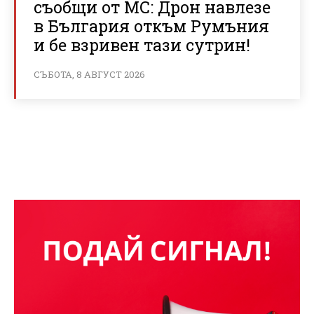
съобщи от МС: Дрон навлезе
в България откъм Румъния
и бе взривен тази сутрин!
СЪБОТА, 8 АВГУСТ 2026