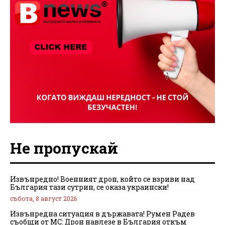
Не пропускай
Извънредно! Военният дрон, който се взриви над
България тази сутрин, се оказа украински!
събота, 8 август 2026
Извънредна ситуация в държавата! Румен Радев
съобщи от МС: Дрон навлезе в България откъм