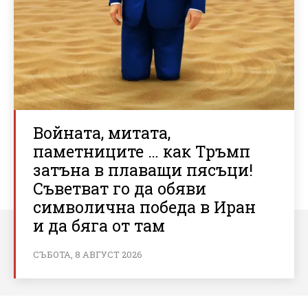
Войната, митата,
паметниците … как Тръмп
затъна в плаващи пясъци!
Съветват го да обяви
символична победа в Иран
и да бяга от там
СЪБОТА, 8 АВГУСТ 2026