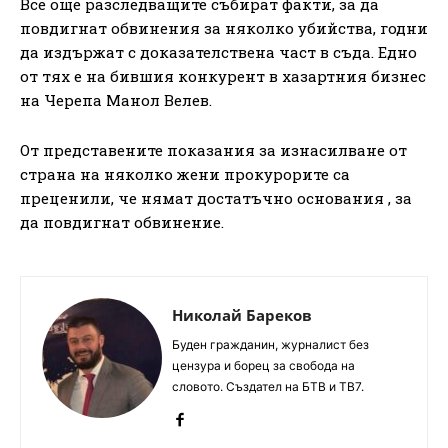
Все още разследващите събират факти, за да
повдигнат обвинения за няколко убийства, годни
да издържат с доказателствена част в съда. Едно
от тях е на бившия конкурент в хазартния бизнес
на Черепа Манол Велев.
От представените показания за изнасилване от
страна на няколко жени прокурорите са
преценили, че нямат достатъчно основания , за
да повдигнат обвинение.
Николай Бареков
Буден гражданин, журналист без
цензура и борец за свобода на
словото. Създател на БТВ и ТВ7.