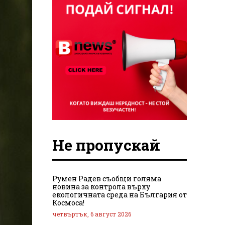
Не пропускай
Румен Радев съобщи голяма
новина за контрола върху
екологичната среда на България от
Космоса!
четвъртък, 6 август 2026