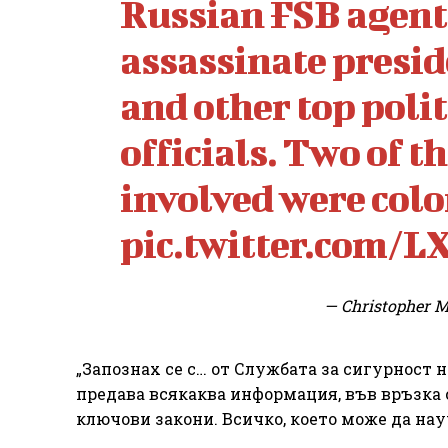
Russian FSB agent
assassinate presi
and other top polit
officials. Two of t
involved were col
pic.twitter.com/L
— Christopher M
„Запознах се с… от Службата за сигурност н
предава всякаква информация, във връзка 
ключови закони. Всичко, което може да науч