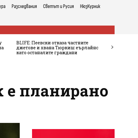
ура
Разследвания
Светът и Русия
НюзКурник
у
BLIFE: Пеевски отказа частните
на
джетове и хвана Тюркиш еърлайнс
като останалите граждани
 е планирано