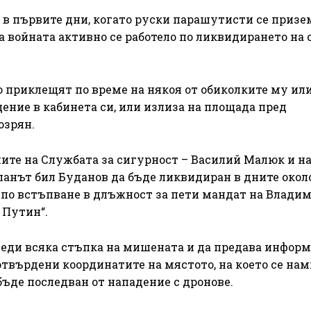
в първите дни, когато руски парашутисти се призе
на войната активно се работело по ликвидирането на
го приклещят по време на някоя от обиколките му или
ение в кабинета си, или излиза на площада пред
озрян.
ите на Службата за сигурност – Василий Малюк и н
ланът бил Буданов да бъде ликвидиран в дните окол
 по встъпване в длъжност за пети мандат на Влади
 Путин“.
 следи всяка стъпка на мишената и да предава инфор
твърдени координатите на мястото, на което се нам
бъде последван от нападение с дронове.