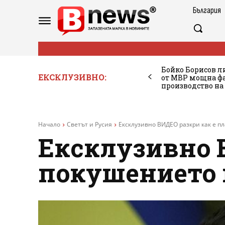
България
Бойко Борисов ли
ЕКСКЛУЗИВНО:
от МВР мощна фа
производство на
Начало
Светът и Русия
Ексклузивно ВИДЕО разкри как е п
Ексклузивно 
покушението 