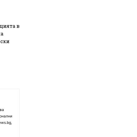
цията в
на
йски
чва
ионални
ews.bg,