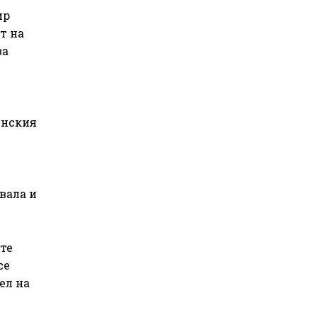
ир
т на
ва
инския
вала и
те
се
ел на