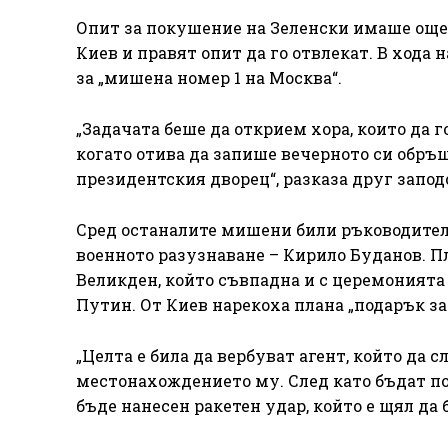
Опит за покушение на Зеленски имаше още 
Киев и правят опит да го отвлекат. В хода 
за „мишена номер 1 на Москва“.
„Задачата беше да открием хора, които да 
когато отива да запише вечерното си обръщ
президентския дворец“, разказа друг запод
Сред останалите мишени били ръководител
военното разузнаване – Кирило Буданов. П
Великден, който съвпадна и с церемонията
Путин. От Киев нарекоха плана „подарък за
„Целта е била да вербуват агент, който да
местонахождението му. След като бъдат по
бъде нанесен ракетен удар, който е щял да 