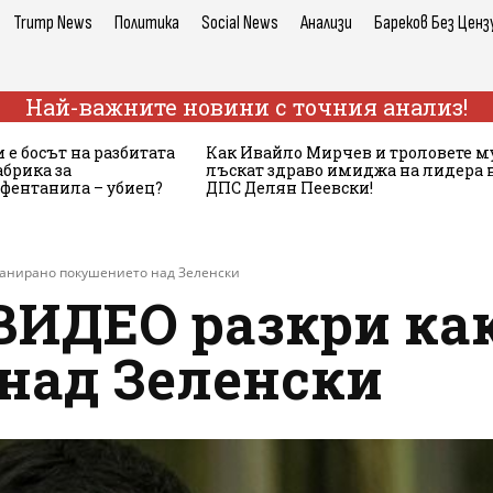
Trump News
Политика
Social News
Анализи
Бареков Без Ценз
Най-важните новини с точния анализ!
 е босът на разбитата
Как Ивайло Мирчев и троловете м
брика за
лъскат здраво имиджа на лидера 
 фентанила – убиец?
ДПС Делян Пеевски!
ланирано покушението над Зеленски
ВИДЕО разкри как
над Зеленски