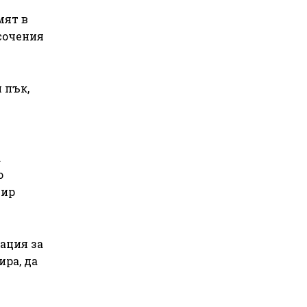
мят в
 сочения
 пък,
а
о
мир
мация за
ира, да