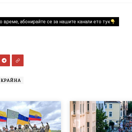
о време, абонирайте се за нашите канали ето тук
УКРАЙНА