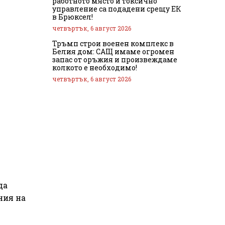
работното място и токсично
управление са подадени срещу ЕК
в Брюксел!
четвъртък, 6 август 2026
Тръмп строи военен комплекс в
Белия дом: САЩ имаме огромен
запас от оръжия и произвеждаме
колкото е необходимо!
четвъртък, 6 август 2026
да
ния на