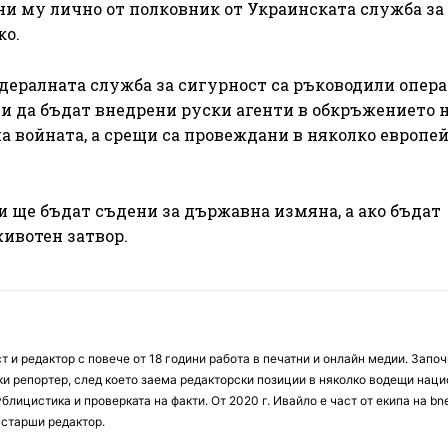
ни му лично от полковник от Украинската служба за
ко.
дералната служба за сигурност са ръководили опера
ти да бъдат внедрени руски агенти в обкръжението 
а войната, а срещи са провеждани в няколко европе
 ще бъдат съдени за държавна измяна, а ако бъдат
животен затвор.
 и редактор с повече от 18 години работа в печатни и онлайн медии. Запо
ски репортер, след което заема редакторски позиции в няколко водещи нац
блицистика и проверката на факти. От 2020 г. Ивайло е част от екипа на bn
 старши редактор.