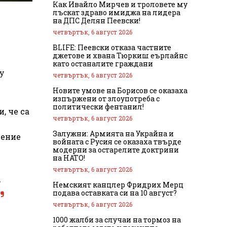
Как Ивайло Мирчев и троловете му
лъскат здраво имиджа на лидера
на ДПС Делян Пеевски!
четвъртък, 6 август 2026
BLIFE: Пеевски отказа частните
джетове и хвана Тюркиш еърлайнс
като останалите граждани
у
четвъртък, 6 август 2026
Новите умове на Борисов се оказаха
изпържени от злоупотреба с
политически фентанил!
, че са
четвъртък, 6 август 2026
Залужни: Армията на Украйна и
нение
войната с Русия се оказаха твърде
модерни за остарелите доктрини
на НАТО!
четвъртък, 6 август 2026
,
Немският канцлер Фридрих Мерц
подава оставката си на 10 август?
четвъртък, 6 август 2026
1000 жалби за случаи на тормоз на