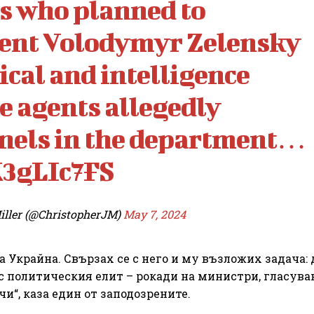
s who planned to
dent Volodymyr Zelensky
ical and intelligence
he agents allegedly
onels in the department…
X3gLIc7FS
iller (@ChristopherJM)
May 7, 2024
а Украйна. Свързах се с него и му възложих задача: 
с политическия елит – рокади на министри, гласува
и“, каза един от заподозрените.