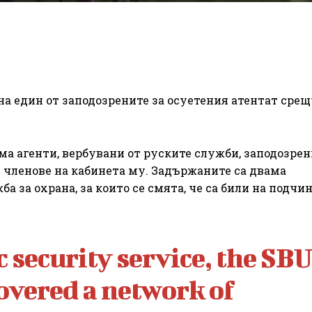
на един от заподозрените за осуетения атентат срещ
ма агенти, вербувани от руските служби, заподозрени
 членове на кабинета му. Задържаните са двама
 за охрана, за които се смята, че са били на подчи
 security service, the SBU
overed a network of