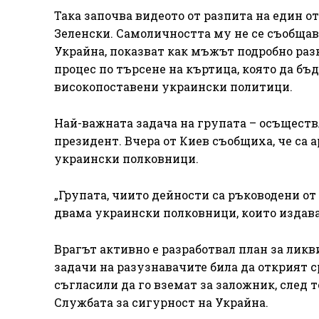
Така започва видеото от разпита на един о
Зеленски. Самоличността му не се съобщав
Украйна, показват как мъжът подробно разка
процес по търсене на къртица, която да бъ
високопоставени украински политици.
Най-важната задача на групата – осъществ
президент. Вчера от Киев съобщиха, че са
украински полковници.
„Групата, чиито дейности са ръководени от
двама украински полковници, които издав
Врагът активно е разработвал план за лик
задачи на разузнавачите била да открият с
съгласили да го вземат за заложник, след т
Службата за сигурност на Украйна.