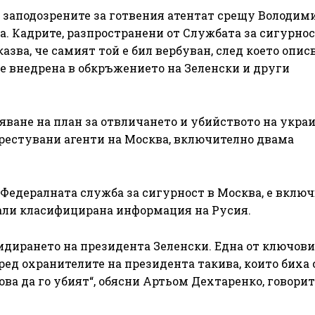
т заподозрените за готвения атентат срещу Володим
а. Кадрите, разпространени от Службата за сигурнос
зва, че самият той е бил вербуван, след което опис
де внедрена в обкръжението на Зеленски и други
яване на план за отвличането и убийството на укра
 арестувани агенти на Москва, включително двама
 Федералната служба за сигурност в Москва, е включ
али класифицирана информация на Русия.
видирането на президента Зеленски. Една от ключови
ред охранителите на президента такива, които биха 
ова да го убият“, обясни Артьом Дехтаренко, говорит