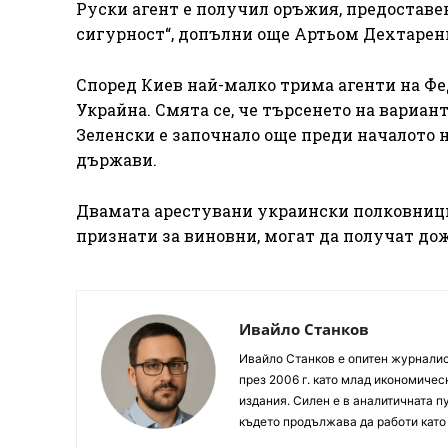
Руски агент е получил оръжия, предоставе
сигурност“, допълни още Артьом Дехтарен
Според Киев най-малко трима агенти на Фе
Украйна. Смята се, че търсенето на вариан
Зеленски е започнало още преди началото н
държави.
Двамата арестувани украински полковници
признати за виновни, могат да получат до
Ивайло Станков
Ивайло Станков е опитен журналист
през 2006 г. като млад икономиче
издания. Силен е в аналитичната пу
където продължава да работи като