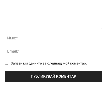
Коментар:
Им
Ema
Запази ми данните за следващ мой коментар.