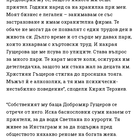
приятел. Години наред са на хранилка при мен.
Моят бизнес е легален – занимавам се със
застраховане и имам охранителна фирма. Те
обаче не могат да се похвалят с един трудов ден в
живота си. Дълго време и от сърце му давах пари,
които изкарвам с къртовски труд. И накрая
Гущерова ще ме псува по улиците. Става въпрос
за много пари. Те карат моите коли, осигурих им
детегледачка, защото ми стана жал за децата им.
Християн Гъщеров стигна до просяшка тояга.
Мъжът й е алкохолик, а тя има психически-
нестабилно поведение”, сподели Кирил Терзиев.
“Собственият му баща Добромир Гущеров се
отрече от него. Иска баснословни суми назаем от
приятели, за да води Светлана по курорти. Тя
живее за Инстаграм и за да подържа пред
обществото някакво реноме на богата жена.