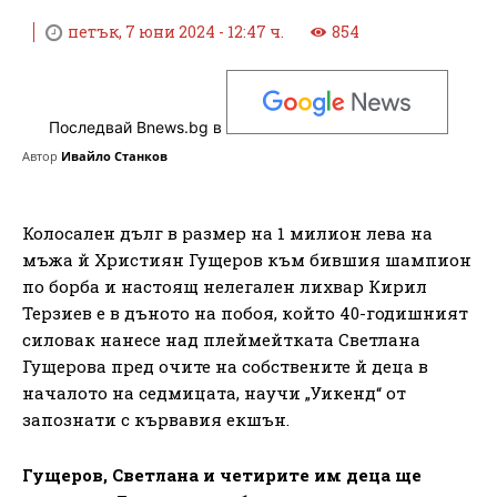
петък, 7 юни 2024 - 12:47 ч.
854
Последвай Bnews.bg в
Автор
Ивайло Станков
Колосален дълг в размер на 1 милион лева на
мъжа й Християн Гущеров към бившия шампион
по борба и настоящ нелегален лихвар Кирил
Терзиев е в дъното на побоя, който 40-годишният
силовак нанесе над плеймейтката Светлана
Гущерова пред очите на собствените й деца в
началото на седмицата, научи „Уикенд“ от
запознати с кървавия екшън.
Гущеров, Светлана и четирите им деца ще