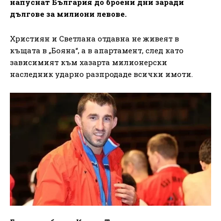
напуснат България до броени дни заради
дългове за милиони левове.
Християн и Светлана отдавна не живеят в
къщата в „Бояна“, а в апартамент, след като
зависимият към хазарта милионерски
наследник ударно разпродаде всички имоти.