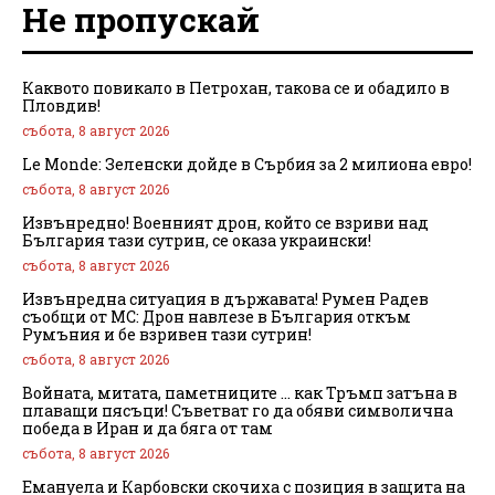
Не пропускай
Каквото повикало в Петрохан, такова се и обадило в
Пловдив!
събота, 8 август 2026
Le Monde: Зеленски дойде в Сърбия за 2 милиона евро!
събота, 8 август 2026
Извънредно! Военният дрон, който се взриви над
България тази сутрин, се оказа украински!
събота, 8 август 2026
Извънредна ситуация в държавата! Румен Радев
съобщи от МС: Дрон навлезе в България откъм
Румъния и бе взривен тази сутрин!
събота, 8 август 2026
Войната, митата, паметниците … как Тръмп затъна в
плаващи пясъци! Съветват го да обяви символична
победа в Иран и да бяга от там
събота, 8 август 2026
Емануела и Карбовски скочиха с позиция в защита на