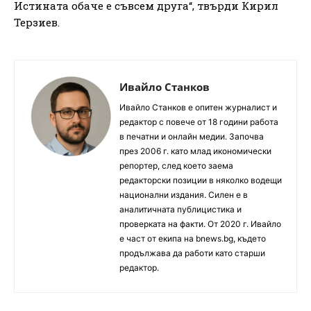
Истината обаче е съвсем друга“, твърди Кирил
Терзиев.
Ивайло Станков
Ивайло Станков е опитен журналист и
редактор с повече от 18 години работа
в печатни и онлайн медии. Започва
през 2006 г. като млад икономически
репортер, след което заема
редакторски позиции в няколко водещи
национални издания. Силен е в
аналитичната публицистика и
проверката на факти. От 2020 г. Ивайло
е част от екипа на bnews.bg, където
продължава да работи като старши
редактор.