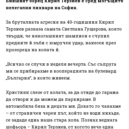
Бившият борец Кирил Терзиев е сред могъщите
нелегални лихвари на София.
За бруталната агресия на 40-годишния Кирил
Терзиев разказа самата Светлана Гущерова, която
твърди, че някогашният шампион е счупил
предните й зъби с юмручен удар, нанесен през
прозореца на колата й.
„Всичко се случи в неделя вечерта. Със съпруга
ми се прибирахме в кооперацията на булевард
„България”, в която живеем.
Християн слезе от колата, за да отиде до гаража
да отвори и да можем да паркираме. В
автомобила бяха и децата ми. Докато го чакахме
– от страничен черен път, който не води никьде,
се зададе една наша стара кола. Познах веднага
шофьора – Кирил Терзиев, от когото вече една