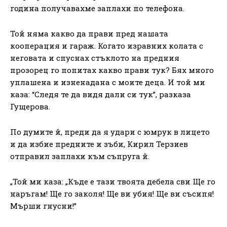
година получавахме заплахи по телефона.
Той няма какво да прави пред нашата
кооперация и гараж. Когато изравних колата с
неговата и спуснах стъклото на предния
прозорец го попитах какво прави тук? Бях много
уплашена и изненадана с моите деца. И той ми
каза: “Следя те да видя дали си тук”, разказа
Гущерова.
По думите й, преди да я удари с юмрук в лицето
и да избие предните и зъби, Кирил Терзиев
отправил заплахи към съпруга й.
„Той ми каза: „Къде е тази твоята дебела сви Ще го
наръгам! Ще го заколя! Ще ви убия! Ще ви съсипя!
Мърши гнусни!”