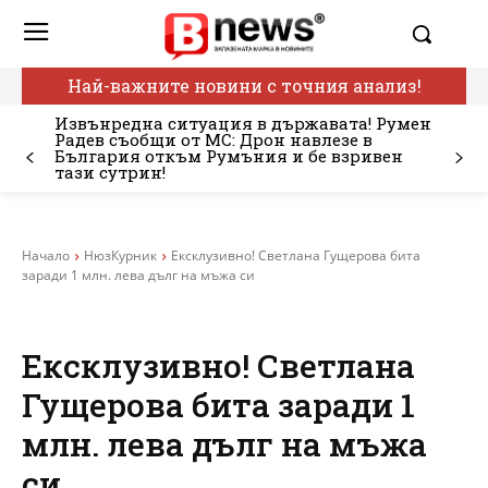
Най-важните новини с точния анализ!
Извънредна ситуация в държавата! Румен
Радев съобщи от МС: Дрон навлезе в
България откъм Румъния и бе взривен
тази сутрин!
Начало
НюзКурник
Ексклузивно! Светлана Гущерова бита
заради 1 млн. лева дълг на мъжа си
Ексклузивно! Светлана
Гущерова бита заради 1
млн. лева дълг на мъжа
си