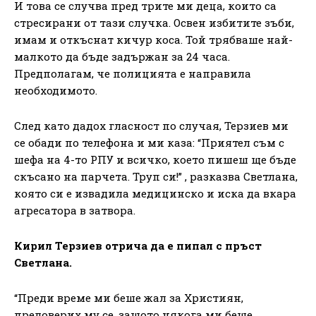
И това се случва пред трите ми деца, които са
стресирани от тази случка. Освен избитите зъби,
имам и откъснат кичур коса. Той трябваше най-
малкото да бъде задържан за 24 часа.
Предполагам, че полицията е направила
необходимото.
След като дадох гласност по случая, Терзиев ми
се обади по телефона и ми каза: “Приятел съм с
шефа на 4-то РПУ и всичко, което пишеш ще бъде
скъсано на парчета. Труп си!” , разказва Светлана,
която си е извадила медицинско и иска да вкара
агресатора в затвора.
Кирил Терзиев отрича да е пипал с пръст
Светлана.
“Преди време ми беше жал за Християн,
предоверих му се, защото някога ми беше