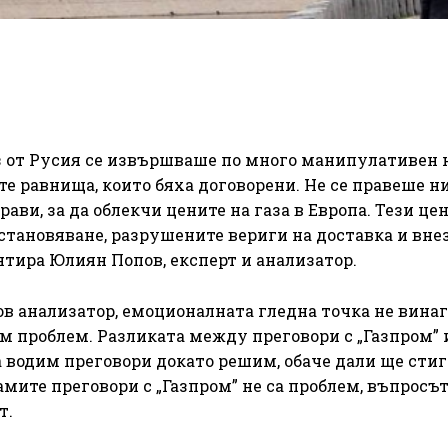
аз от Русия се извършваше по много манипулативен 
 равнища, които бяха договорени. Не се правеше н
ви, за да облекчи цените на газа в Европа. Тези цен
становяване, разрушените вериги на доставка и вне
нтира Юлиян Попов, експерт и анализатор.
в анализатор, емоционалната гледна точка не винаг
ям проблем. Разликата между преговори с „Газпром” 
а водим преговори докато решим, обаче дали ще сти
самите преговори с „Газпром” не са проблем, въпросът
т.