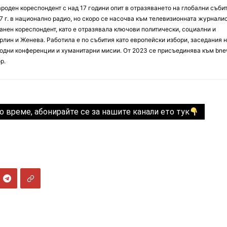
оден кореспондент с над 17 години опит в отразяването на глобални събит
7 г. в национално радио, но скоро се насочва към телевизионната журналис
анен кореспондент, като е отразявала ключови политически, социални и
лин и Женева. Работила е по събития като европейски избори, заседания 
дни конференции и хуманитарни мисии. От 2023 се присъединява към bne
р.
о време, абонирайте се за нашите канали ето тук