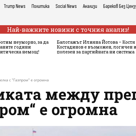
Trump News
Политика
Social News
Анализи
Бареков Без Ценз
Най-важните новини с точния анализ!
ботим неуморно, за да
Балотажът Илияна Йотова – Костя
аните години
Костадинов е възможен, логичен 
литическа немощ!
полезен за партийната ни система
елка с "Газпром" е огромна
иката между пре
пром“ е огромна