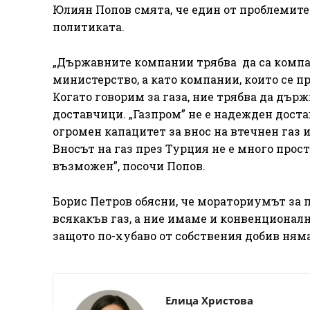
Юлиян Попов смята, че един от проблемит
политиката.
„Държавните компании трябва да са компан
министерство, а като компании, които се п
Когато говорим за газа, ние трябва да дъ
доставчици. „Газпром” не е надежден дост
огромен капацитет за внос на втечнен газ и
Вносът на газ през Турция не е много прос
възможен”, посочи Попов.
Борис Петров обясни, че мораториумът за пр
всякакъв газ, а ние имаме и конвенционалн
защото по-хубаво от собствения добив няма”
Елица Христова