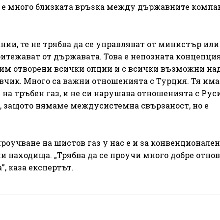
е е много близката връзка между държавните компа
ии, те не трябва да се управляват от министър или
ритежават от държавата. Това е непозната концепция
ржим отворени всички опции и с всички възможни н
авчик. Много са важни отношенията с Турция. Тя има
 на тръбен газ, и не си нарушава отношенията с Рус
т, защото нямаме междусистемна свързаност, но е
оучване на шистов газ у нас е и за конвенционален г
и находища. „Трябва да се проучи много добре отнов
, каза експертът.