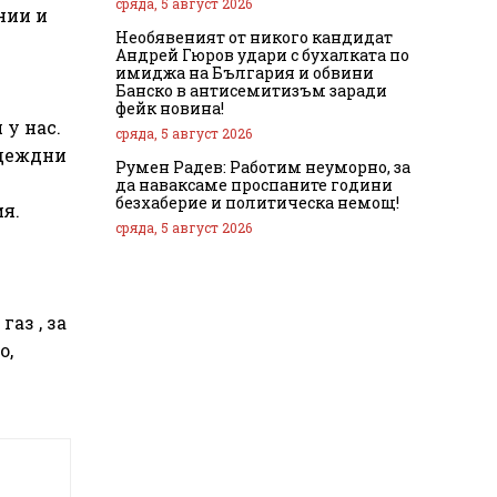
сряда, 5 август 2026
нии и
Необявеният от никого кандидат
Андрей Гюров удари с бухалката по
имиджа на България и обвини
Банско в антисемитизъм заради
фейк новина!
 у нас.
сряда, 5 август 2026
адеждни
Румен Радев: Работим неуморно, за
да наваксаме проспаните години
безхаберие и политическа немощ!
ия.
сряда, 5 август 2026
аз , за
о,