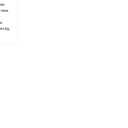
ия.
тика.
на
ws.bg,