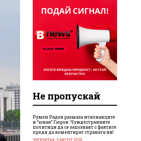
Не пропускай
Румен Радев размаза италианците
и “юнак” Гюров: Чуждестранните
политици да се запознаят с фактите
преди да коментират страната ни!
четвъртък, 6 август 2026