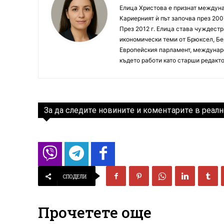
Елица Христова е признат междунар
Кариерният ѝ път започва през 200
През 2012 г. Елица става чуждестр
икономически теми от Брюксел, Бер
Европейския парламент, междунаро
където работи като старши редакто
За да следите новините и коментарите в реалн
СПОДЕЛИ
Прочетете още