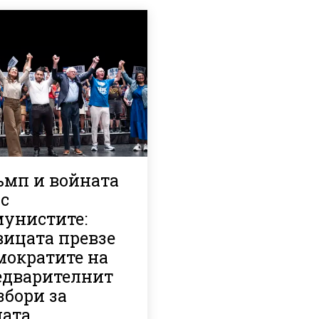
ъмп и войната
с
мунистите:
вицата превзе
мократите на
едварителнит
збори за
ната