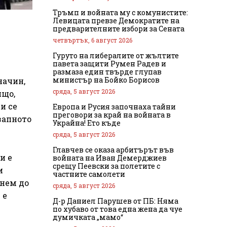
Тръмп и войната му с комунистите:
Левицата превзе Демократите на
предварителните избори за Сената
четвъртък, 6 август 2026
Гуруто на либералите от жълтите
павета защити Румен Радев и
размаза един твърде глупав
министър на Бойко Борисов
начин,
сряда, 5 август 2026
ищо,
и се
Европа и Русия започнаха тайни
преговори за край на войната в
запното
Украйна! Ето къде
сряда, 5 август 2026
Главчев се оказа арбитърът във
и е
войната на Иван Демерджиев
срещу Пеевски за полетите с
и
частните самолети
гнем до
сряда, 5 август 2026
 е
Д-р Даниел Парушев от ПБ: Няма
по хубаво от това една жена да чуе
думичката „мамо“