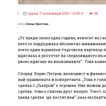
сряда, 7 септември 2022 - 13:00 ч.
38
Автор
Елица Христова
„От преди около една година, износът на г
като се поддържаха абсолютно минималните
което един нормален търговски партньор пра
вдигнаха в резултат на следковидното въз
рязко вдигане на икономиките”. Това коме
Според Борис Петров, икономист и финансо
най-правилната и конкретната. „Това е гол
сделка с „Газпром” е огромна. Ние можем д
сделка- това е съвсем друг въпрос. Тоест, 
каква сделка ще постигнем”, каза експертъ