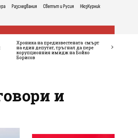
ура
Разследвания
Светът и Русия
НюзКурник
Хроника на предизвестената смърт
и
на един депутат, тръгнал да пере
корупционния имидж на Бойко
Борисов
говори и