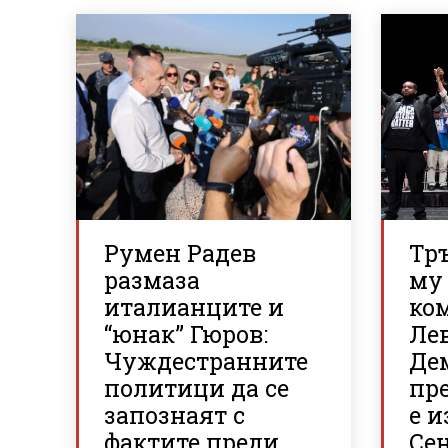
Румен Радев
Тр
размаза
му 
италианците и
ко
“юнак” Гюров:
Ле
Чуждестранните
Де
политици да се
пр
запознаят с
е и
фактите преди
Се