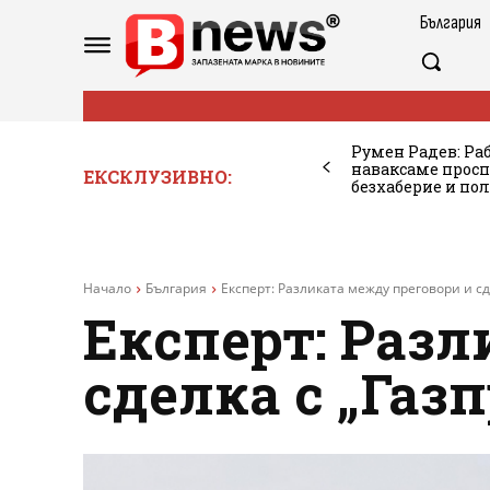
България
Румен Радев: Ра
наваксаме просп
ЕКСКЛУЗИВНО:
безхаберие и по
Начало
България
Експерт: Разликата между преговори и сд
Експерт: Разл
сделка с „Газ