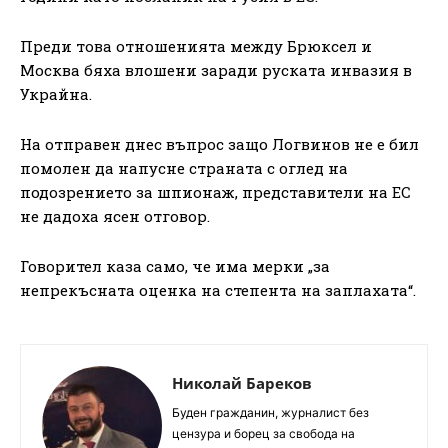
Преди това отношенията между Брюксел и
Москва бяха влошени заради руската инвазия в
Украйна.
На отправен днес въпрос защо Логвинов не е бил
помолен да напусне страната с оглед на
подозрението за шпионаж, представители на ЕС
не дадоха ясен отговор.
Говорител каза само, че има мерки „за
непрекъсната оценка на степента на заплахата“.
Николай Бареков
Буден гражданин, журналист без
цензура и борец за свобода на