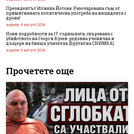
Президентът Илияна Йотова: Разочарована съм от
примитивната политическа употреба на инцидента с
дрона!
неделя, 9 август 2026
Нови подробности за 17-годишната, свързвана с
убийството на Георги Кузев: редовна ученичка и
дъщеря на бивша учителка (Брутална СНИМКА)
неделя, 9 август 2026
Прочетете още