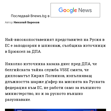
Последвай Bnews.bg в
Автор
Николай Бареков
Най-високопоставеният представител на Русия в
ЕС е заподозрян в шпионаж, съобщиха източници
в Брюксел за ДПА.
Няколко източника казаха днес пред ДПА, че
белгийската тайна служба VSSE смята, че
дипломатът Кирил Логвинов, изпълняващ
длъжността шарже д’афер на мисията на Руската
федерация към ЕС, не работи само за външното
министерство, но и за руското външно
разузнаване.