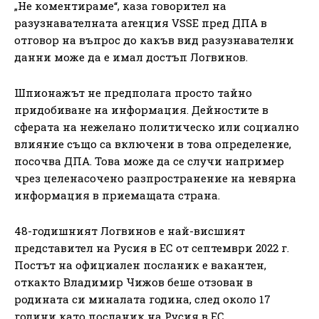
„Не коментираме“, каза говорител на
разузнавателната агенция VSSE пред ДПА в
отговор на въпрос до какъв вид разузнавателни
данни може да е имал достъп Логвинов.
Шпионажът не предполага просто тайно
придобиване на информация. Дейностите в
сферата на нежелано политическо или социално
влияние също са включени в това определение,
посочва ДПА. Това може да се случи например
чрез целенасочено разпространение на невярна
информация в приемащата страна.
48-годишният Логвинов е най-висшият
представител на Русия в ЕС от септември 2022 г.
Постът на официален посланик е вакантен,
откакто Владимир Чижов беше отзован в
родината си миналата година, след около 17
години като посланик на Русия в ЕС.