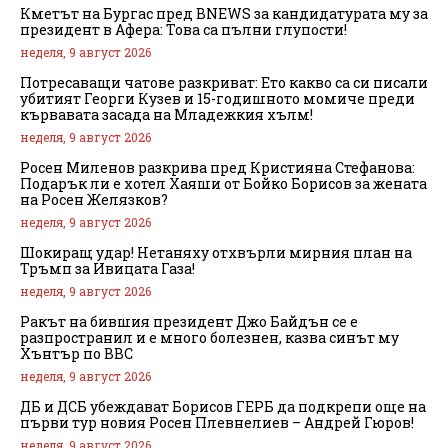
Кметът на Бургас пред BNEWS за кандидатурата му за
президент в Афера: Това са пълни глупости!
неделя, 9 август 2026
Потресаващи чатове разкриват: Ето какво са си писали
убитият Георги Кузев и 15-годишното момиче преди
кървавата засада на Младежкия хълм!
неделя, 9 август 2026
Росен Миленов разкрива пред Кристияна Стефанова:
Подарък ли е хотел Хаяши от Бойко Борисов за жената
на Росен Желязков?
неделя, 9 август 2026
Шокиращ удар! Нетаняху отхвърли мирния план на
Тръмп за Ивицата Газа!
неделя, 9 август 2026
Ракът на бившия президент Джо Байдън се е
разпространил и е много болезнен, казва синът му
Хънтър по BBC
неделя, 9 август 2026
ДБ и ДСБ убеждават Борисов ГЕРБ да подкрепи още на
първи тур новия Росен Плевнелиев – Андрей Гюров!
неделя, 9 август 2026