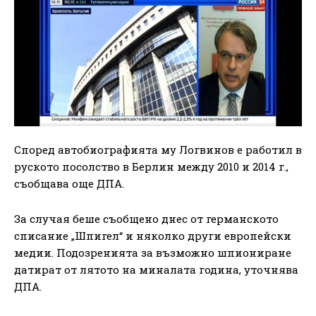
Според автобиографията му Логвинов е работил в
руското посолство в Берлин между 2010 и 2014 г.,
съобщава още ДПА.
За случая беше съобщено днес от германското
списание „Шпигел“ и няколко други европейски
медии. Подозренията за възможно шпиониране
датират от лятото на миналата година, уточнява
ДПА.