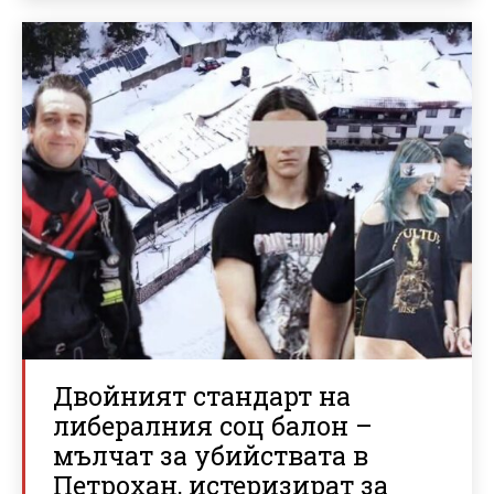
Двойният стандарт на
либералния соц балон –
мълчат за убийствата в
Петрохан, истеризират за