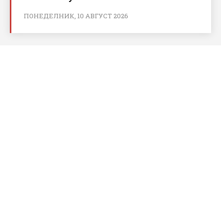
ПОНЕДЕЛНИК, 10 АВГУСТ 2026
За bnews.bg
За нас
Реклама
Условия за ползване
Политика за бисквитки
Контакти