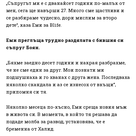
„Съпругът ми е с дванайсет години по-малък от
мен, сега ще навърши 27. Много сме щастливи и
се разбираме чудесно, дори мислим за второ
дете“, каза Еми за Blife.
Еми преглъща трудно раздялата с бившия си
съпруг Боян.
„Бяхме заедно десет години и накрая разбрахме,
че не сме един за друг. Мои познати ми
подшушнаха и го хванах с друга жена. Последваха
няколко скандала и аз се изнесох от вкъщи”,
припомня си тя.
Няколко месеца по-късно, Еми среща новия мъж
в живота си. В момента, в който тя решава да
подаде молба за развод, установява, че е
бременна от Халид.