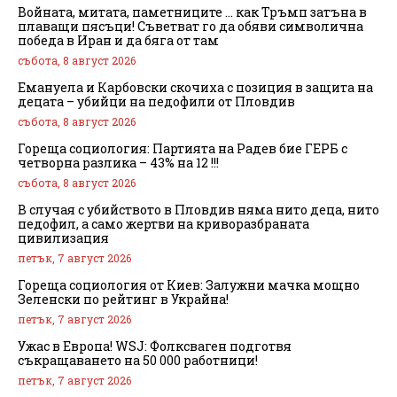
Войната, митата, паметниците … как Тръмп затъна в
плаващи пясъци! Съветват го да обяви символична
победа в Иран и да бяга от там
събота, 8 август 2026
Емануела и Карбовски скочиха с позиция в защита на
децата – убийци на педофили от Пловдив
събота, 8 август 2026
Гореща социология: Партията на Радев бие ГЕРБ с
четворна разлика – 43% на 12 !!!
събота, 8 август 2026
В случая с убийството в Пловдив няма нито деца, нито
педофил, а само жертви на криворазбраната
цивилизация
петък, 7 август 2026
Гореща социология от Киев: Залужни мачка мощно
Зеленски по рейтинг в Украйна!
петък, 7 август 2026
Ужас в Европа! WSJ: Фолксваген подготвя
съкращаването на 50 000 работници!
петък, 7 август 2026