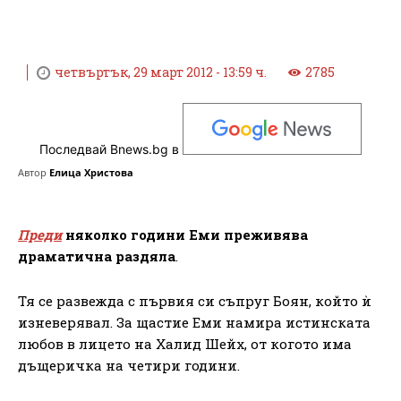
четвъртък, 29 март 2012 - 13:59 ч.
2785
Последвай Bnews.bg в
Автор
Елица Христова
Преди
няколко години Еми преживява
драматична раздяла
.
Тя се развежда с първия си съпруг Боян, който ѝ
изневерявал. За щастие Еми намира истинската
любов в лицето на Халид Шейх, от когото има
дъщеричка на четири години.