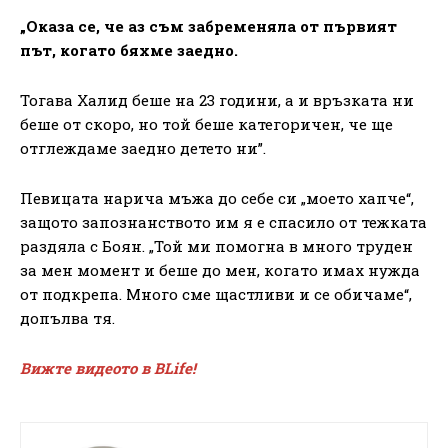
„Оказа се, че аз съм забременяла от първият
път, когато бяхме заедно
.
Тогава Халид беше на 23 години, а и връзката ни
беше от скоро, но той беше категоричен, че ще
отглеждаме заедно детето ни”.
Певицата нарича мъжа до себе си „моето хапче“,
защото запознанството им я е спасило от тежката
раздяла с Боян. „Той ми помогна в много труден
за мен момент и беше до мен, когато имах нужда
от подкрепа. Много сме щастливи и се обичаме“,
допълва тя.
Вижте видеото в BLife!