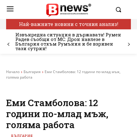
Най-важните новини с точния анализ!
Извънредна ситуация в държавата! Румен
Радев съобщи от МС: Дрон навлезе в
България откъм Румъния и бе взривен
тази сутрин!
Начало
България
Еми Стамболова: 12 години по-млад мъж,
голяма работа
Еми Стамболова: 12
години по-млад мъж,
голяма работа
БЪЛГАРИЯ