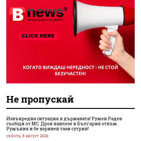
Не пропускай
Извънредна ситуация в държавата! Румен Радев
съобщи от МС: Дрон навлезе в България откъм
Румъния и бе взривен тази сутрин!
събота, 8 август 2026