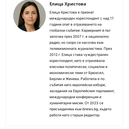
Елица Христова
Елица Христова е признат
международен кореспондент с над 17
години опит в отразяването на
глобални събития. Кариерният ѝ път
започва през 2007 г. в национално
радио, но скоро се насочва към
телевизионната журналистика. През
2012 г. Елица става чуждестранен
кореспондент, като е отразявала
ключови политически, социални и
икономически теми от Брюксел,
Берлин и Женева. Работила е по
събития като европейски избори,
заседания на Европейския парламент,
международни конференции и
хуманитарни мисии. От 2023 се
присъединява към bnews.bg, където
работи като старши редактор.