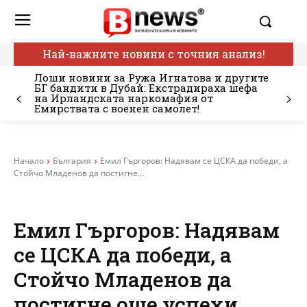
Най-важните новини с точния анализ!
Лоши новини за Ружа Игнатова и другите
БГ бандити в Дубай: Екстрадираха шефа
на Ирландската наркомафия от
Емирствата с военен самолет!
Начало
България
Емил Гъргоров: Надявам се ЦСКА да победи, а
Стойчо Младенов да постигне...
Емил Гъргоров: Надявам
се ЦСКА да победи, а
Стойчо Младенов да
постигне още успехи