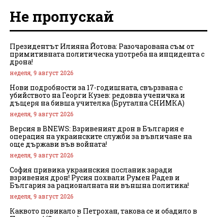
Не пропускай
Президентът Илияна Йотова: Разочарована съм от
примитивната политическа употреба на инцидента с
дрона!
неделя, 9 август 2026
Нови подробности за 17-годишната, свързвана с
убийството на Георги Кузев: редовна ученичка и
дъщеря на бивша учителка (Брутална СНИМКА)
неделя, 9 август 2026
Версия в BNEWS: Взривеният дрон в България е
операция на украинските служби за въвличане на
още държави във войната!
неделя, 9 август 2026
София привика украинския посланик заради
взривения дрон! Русия похвали Румен Радев и
България за рационалната ни външна политика!
неделя, 9 август 2026
Каквото повикало в Петрохан, такова се и обадило в