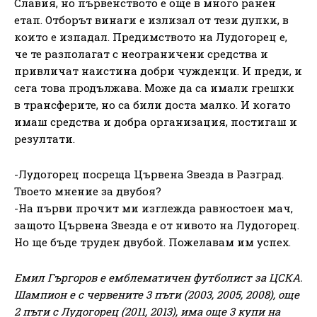
Славия, но първенството е още в много ранен
етап. Отборът винаги е излизал от тези дупки, в
които е изпадал. Предимството на Лудогорец е,
че те разполагат с неограничени средства и
привличат наистина добри чужденци. И преди, и
сега това продължава. Може да са имали грешки
в трансферите, но са били доста малко. И когато
имаш средства и добра организация, постигаш и
резултати.
-Лудогорец посреща Цървена Звезда в Разград.
Твоето мнение за двубоя?
-На първи прочит ми изглежда равностоен мач,
защото Цървена Звезда е от нивото на Лудогорец.
Но ще бъде труден двубой. Пожелавам им успех.
Емил Гъргоров е емблематичен футболист за ЦСКА.
Шампион е с червените 3 пъти (2003, 2005, 2008), още
2 пъти с Лудогорец (2011, 2013), има още 3 купи на