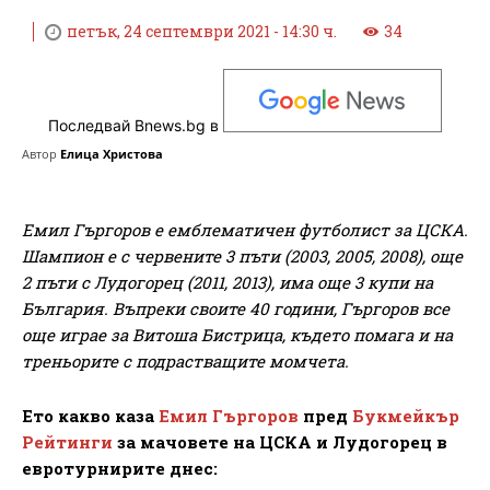
петък, 24 септември 2021 - 14:30 ч.
34
Последвай Bnews.bg в
Автор
Елица Христова
Емил Гъргоров е емблематичен футболист за ЦСКА.
Шампион е с червените 3 пъти (2003, 2005, 2008), още
2 пъти с Лудогорец (2011, 2013), има още 3 купи на
България. Въпреки своите 40 години, Гъргоров все
още играе за Витоша Бистрица, където помага и на
треньорите с подрастващите момчета.
Ето какво каза
Емил Гъргоров
пред
Букмейкър
Рейтинги
за мачовете на ЦСКА и Лудогорец в
евротурнирите днес: