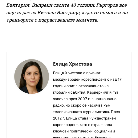
България. Въпреки своите 40 години, Гъргоров все
още играе за Витоша Бистрица, където помага и на
треньорите с подрастващите момчета.
Елица Христова
Елица Христова е признат
международен кореспондент с над 17
години опит в отразяването на
глобални събития. Кариерният ѝ път
започва през 2007 г. в национално
радио, но скоро се насочва към
телевизионната журналистика. През
2012 г. Елица става чуждестранен
кореспондент, като е отразявала
ключови политически, социални и
икономически теми от Брюксел,