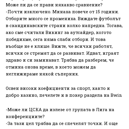
Може ли да се прави някакво сравнение?
-Почти изключено. Минаха повече от 15 години.
Отборите много се промениха. Виждате футболът
в скандинавските страни колко напредна. Тогава,
ако сме считали Викинг за аутсайдер, когото
победихме, сега няма слаби отбори. И това
въобще не е клише. Вижте, че всички работят,
всички се стремят да се развиват. Идват, играят
здраво и си заминават. Трябва да разберем, че
отмина онова време, в което можем да
неглижираме някой съперник.
Освен високи коефициенти за спорт, както и
добро казино, печелете и в покер раздела на Bwin
-Може ли ЦСКА да излезе от групата в Лига на
конференциите?
-За тази цел трябва да се спечелят точки. И още