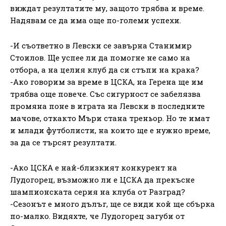
виждат резултатите му, защото трябва и време.
Надявам се да има още по-големи успехи.
-И съответно в Левски се завърна Станимир
Стоилов. Ще успее ли да помогне не само на
отбора, а на целия клуб да си стъпи на крака?
-Ако говорим за време в ЦСКА, на Герена ще им
трябва още повече. Със сигурност се забелязва
промяна поне в играта на Левски в последните
мачове, откакто Мъри стана треньор. Но те имат
и млади футболисти, на които ще е нужно време,
за да се търсят резултати.
-Ако ЦСКА е най-близкият конкурент на
Лудогорец, възможно ли е ЦСКА да прекъсне
шампионската серия на клуба от Разград?
-Сезонът е много дълъг, ще се види кой ще сбърка
по-малко. Видяхте, че Лудогорец загуби от