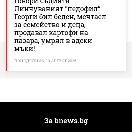
Говори съдията:
Линчуваният “педофил”
Георги бил беден, мечтаел
за семейство и деца,
продавал картофи на
пазара, умрял в адски
мъки!
ПОНЕДЕЛНИК, 10 АВГУСТ 2026
За bnews.bg