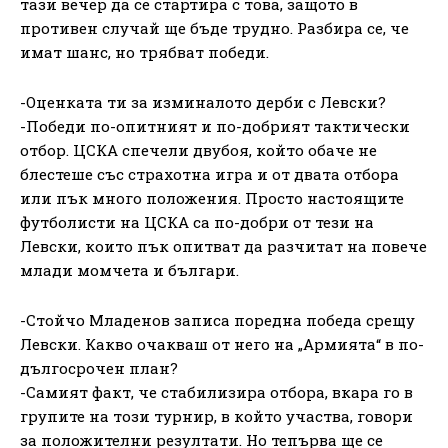
тази вечер да се стартира с това, защото в
противен случай ще бъде трудно. Разбира се, че
имат шанс, но трябват победи.
-Оценката ти за изминалото дерби с Левски?
-Победи по-опитният и по-добрият тактически
отбор. ЦСКА спечели двубоя, който обаче не
блестеше със страхотна игра и от двата отбора
или пък много положения. Просто настоящите
футболисти на ЦСКА са по-добри от тези на
Левски, които пък опитват да разчитат на повече
млади момчета и българи.
-Стойчо Младенов записа поредна победа срещу
Левски. Какво очакваш от него на „Армията“ в по-
дългосрочен план?
-Самият факт, че стабилизира отбора, вкара го в
групите на този турнир, в който участва, говори
за положителни резултати. Но тепърва ще се