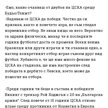
-Емо, какво очакваш от двубоя на ЦСКА срещу
Будьо/Глимт?
-Надявам се ЦСКА да победи. Честно да си
призная, както и повечето хора, не съм гледал
норвежкия отбор. Не знам нищо за него. Вероятно
са здрави физически, макар че в последните
години футболът доста се промени. Всеки взима
бразилци или други играчи и ти очакваш едно, а
наглед конкретният отбор играе съвсем друг вид
футбол. Хубавото е, че ще има много фенове на
ЦСКА на стадиона, ще има настроение след
победата в дербито с Левски, което може да
помогне на отбора.
-Преди години ти беше в състава и победихте
Викинг с треньор Рой Ходжсън с 2:0 на „Българска
армия“. След повече от 15 години ЦСКА отново
играе срещу противник от Норвегия в Европа.