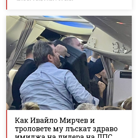
Как Ивайло Мирчев и
троловете му лъскат здраво
имиджа на лидера на ДПС