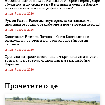
Необявеният от никого кандидат Андрей Гюров удари
с бухалката по имиджа на България и обвини Банско
в антисемитизъм заради фейк новина!
сряда, 5 август 2026
Румен Радев: Работим неуморно, за да наваксаме
проспаните години безхаберие и политическа немощ!
сряда, 5 август 2026
Балотажът Илияна Йотова – Костя Костадинов е
възможен, логичен и полезен за партийната ни
система
сряда, 5 август 2026
Хроника на предизвестената смърт на един депутат,
тръгнал да пере корупционния имидж на Бойко
Борисов
сряда, 5 август 2026
Прочетете още