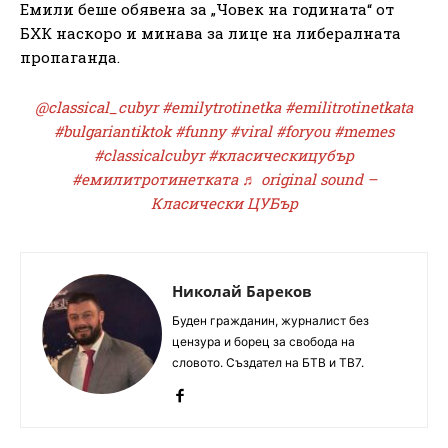
Емили беше обявена за „Човек на годината“ от
БХК наскоро и минава за лице на либералната
пропаганда.
@classical_cubyr
#emilytrotinetka
#emilitrotinetkata
#bulgariantiktok
#funny
#viral
#foryou
#memes
#classicalcubyr
#класическицубър
#емилитротинетката
♬ original sound –
Класически ЦУБър
Николай Бареков
Буден гражданин, журналист без
цензура и борец за свобода на
словото. Създател на БТВ и ТВ7.