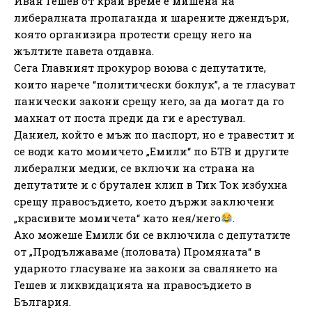
Иван Гешев от край време е мишена на
либералната пропаганда и шарените джендъри,
която организира протести срещу него на
жълтите павета отдавна.
Сега Главният прокурор воюва с депутатите,
които нарече “политически боклук”, а те гласуват
панически закони срещу него, за да могат да го
махнат от поста преди да ги е арестувал.
Даниел, който е мъж по паспорт, но е травестит и
се води като момичето „Емили“ по БТВ и другите
либерални медии, се включи на страна на
депутатите и с брутален клип в Тик Ток избухна
срещу правосъдието, което държи заключени
„красивите момичета“ като нея/него
.
Ако можеше Емили би се включила с депутатите
от „Продължаваме (половата) Промяната“ в
ударното гласуване на закони за свалянето на
Гешев и ликвидацията на правосъдието в
България.