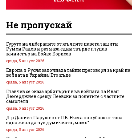
Не пропускай
Гуруто на либералите от жълтите павета защити
Румен Радев и размаза един твърде глупав
министър на Бойко Борисов
сряда, 5 август 2026
Европа и Русия започнаха тайни преговори за край на
войната в Украйна! Ето къде
сряда, 5 август 2026
Главчев се оказа арбитърът във войната на Иван
Демерджиев срещу Пеевски за полетите с частните
самолети
сряда, 5 август 2026
Д-р Даниел Парушев от ПБ: Няма по хубаво от това
една жена да чуе думичката „мамо“
сряда, 5 август 2026