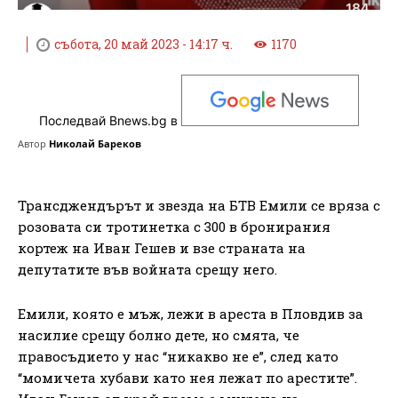
събота, 20 май 2023 - 14:17 ч.
1170
Последвай Bnews.bg в
Автор
Николай Бареков
Трансджендърът и звезда на БТВ Емили се вряза с
розовата си тротинетка с 300 в бронирания
кортеж на Иван Гешев и взе страната на
депутатите във войната срещу него.
Емили, която е мъж, лежи в ареста в Пловдив за
насилие срещу болно дете, но смята, че
правосъдието у нас “никакво не е”, след като
“момичета хубави като нея лежат по арестите”.