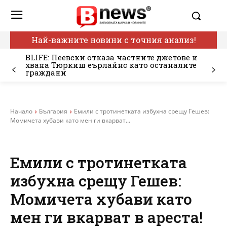
Най-важните новини с точния анализ!
BLIFE: Пеевски отказа частните джетове и
хвана Тюркиш еърлайнс като останалите
граждани
Начало
България
Емили с тротинетката избухна срещу Гешев:
Момичета хубави като мен ги вкарват...
Емили с тротинетката
избухна срещу Гешев:
Момичета хубави като
мен ги вкарват в ареста!