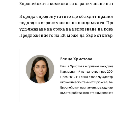
Европейската комисия за ограничаване на 
В сряда евродепутатите ще обсъдят правил
подход за ограничаване на пандемията. Пре
удължаване на срока на използване на кови
Предложението на ЕК може да бъде отхвърл
Елица Христова
Елица Христова е признат междунар
Кариерният ѝ път започва през 200
През 2012 г. Елица става чуждестр
икономически теми от Брюксел, Бер
Европейския парламент, междунаро
където работи като старши редакто