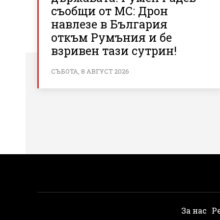
съобщи от МС: Дрон
навлезе в България
откъм Румъния и бе
взривен тази сутрин!
СЪБОТА, 8 АВГУСТ 2026
За нас
Р