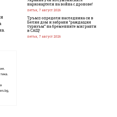
наркокартели на война с дронове!
петък, 7 август 2026
ан
Тръмп определи наследника си в
Белия дом и забрани “раждащия
а
туризъм” на бременните мигранти
на.
в САЩ!
петък, 7 август 2026
ия.
тика.
на
ws.bg,