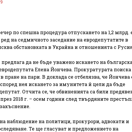
19
ечер по спешна процедура отпускането на 1,2 млрд. 
 ред на седмичното заседание на евродепутатите в
исква обстановката в Украйна и отношенията с Русия
е предлага да не бъде уважено искането на българск
евродепутата Елена Йончева. Прокуратурата поиска
в пране на пари. В доклада се отбелязва, че Йончева 
според нея искането за имунитета й цели да бъде
депутат. Отчита се, че обвиненията са били предяве
рез 2018 г. – осем години след твърдяните престъп
 закъснение.
на наблюдение на политици, прокурори, адвокати и
оследяване. Те ще гласуват и предложението на