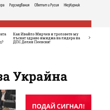
ура
Разследвания
Светът и Русия
НюзКурник
тата
Как Ивайло Мирчев и троловете му
лъскат здраво имиджа на лидера на
ц?
ДПС Делян Пеевски!
 за Украйна