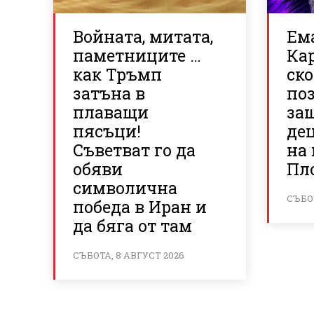
Войната, митата,
Ем
паметниците …
Ка
как Тръмп
ско
затъна в
по
плаващи
за
пясъци!
де
Съветват го да
на
обяви
Пл
символична
СЪБОТ
победа в Иран и
да бяга от там
СЪБОТА, 8 АВГУСТ 2026