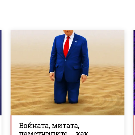
Войната, митата,
паметниците … как