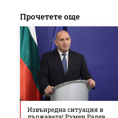
Прочетете още
Извънредна ситуация в
държавата! Румен Радев