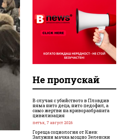
Не пропускай
В случая с убийството в Пловдив
няма нито деца, нито педофил, а
само жертви на криворазбраната
цивилизация
петък, 7 август 2026
Гореща социология от Киев:
Залужни мачка мощно Зеленски