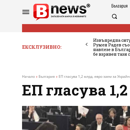
България
Извънредна ситу
Румен Радев съо
ЕКСКЛУЗИВНО:
навлезе в Бълг
бе взривен тази 
Начало
България
ЕП гласува 1,2 млрд. евро заем за Украйн
ЕП гласува 1,