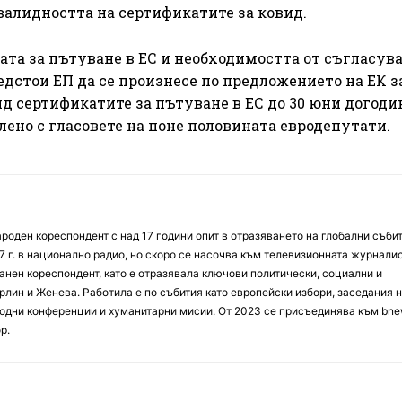
валидността на сертификатите за ковид.
ата за пътуване в ЕС и необходимостта от съгласув
дстои ЕП да се произнесе по предложението на ЕК з
д сертификатите за пътуване в ЕС до 30 юни догоди
ено с гласовете на поне половината евродепутати.
оден кореспондент с над 17 години опит в отразяването на глобални събит
7 г. в национално радио, но скоро се насочва към телевизионната журналис
анен кореспондент, като е отразявала ключови политически, социални и
лин и Женева. Работила е по събития като европейски избори, заседания 
дни конференции и хуманитарни мисии. От 2023 се присъединява към bne
р.