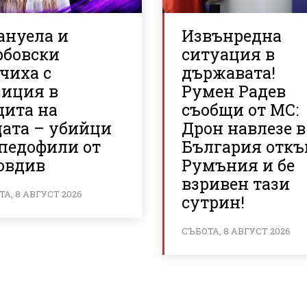
ануела и
Извънредна
рбовски
ситуация в
чиха с
държавата!
зиция в
Румен Радев
щита на
съобщи от МС:
цата – убийци
Дрон навлезе в
 педофили от
България отк
овдив
Румъния и бе
взривен тази
А, 8 АВГУСТ 2026
сутрин!
СЪБОТА, 8 АВГУСТ 2026