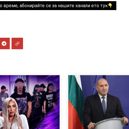
о време, абонирайте се за нашите канали ето тук