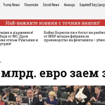
Trump News
Политика
Social News
Анализи
Бареков Без Ценз
Най-важните новини с точния анализ!
ация в държавата!
Бойко Борисов ли е босът на разби
бщи от МС: Дрон
от МВР мощна фабрика за
ария откъм Румъния и
производство на фентанила – убие
сутрин!
а
2 млрд. евро заем