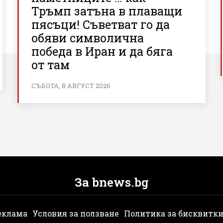
Тръмп затъна в плаващи
пясъци! Съветват го да
обяви символична
победа в Иран и да бяга
от там
СЪБОТА, 8 АВГУСТ 2026
За bnews.bg
еклама
Условия за ползване
Политика за бисквитк