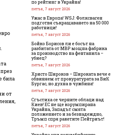
по рейтинг в Украйна!
петък, 7 август 2026
Ужас в Европа! WSJ: Фолксваген
подготвя съкращаването на 50 000
работници!
евро
петък, 7 август 2026
Бойко Борисов ли е босът на
.
разбитата от МВР мощна фабрика
за производство на фентанила –
убиец?
ата
петък, 7 август 2026
 през
Христо Широков – Широката вече е
е била
обвиняем от прокуратурата за ВиК
Бургас, но духна в чужбина!
петък, 7 август 2026
ни от
Сгъстиха се черните облаци над
ления,
Киев! ЕС не ще корумпирана
Украйна, Западът смята
положението и за безнадеждно,
Тръмп спря ракетите Пейтриът!
петък, 7 август 2026
Украйна учи колумбийските