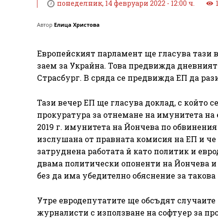
понеделник, 14 февруари 2022 - 12:00 ч.
Автор
Елица Христова
Европейският парламент ще гласува тази в
заем за Украйна. Това предвижда дневният
Страсбург. В сряда се предвижда ЕП да раз
Тази вечер ЕП ще гласува доклад, с който с
прокуратура за отнемане на имунитета на 
2019 г. имунитета на Йончева по обвинения 
изслушана от правната комисия на ЕП и че 
затруднена работата й като политик и евро
двама политически опоненти на Йончева и п
без да има убедително обяснение за такова
Утре евродепутатите ще обсъдят случаите 
журналисти с използване на софтуер за пр