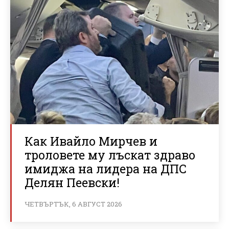
Как Ивайло Мирчев и
троловете му лъскат здраво
имиджа на лидера на ДПС
Делян Пеевски!
ЧЕТВЪРТЪК, 6 АВГУСТ 2026