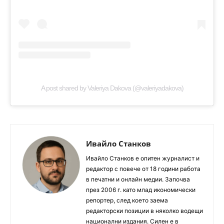
A post shared by Valeriya Dakova (@valeriyadakova)
Ивайло Станков
Ивайло Станков е опитен журналист и
редактор с повече от 18 години работа
в печатни и онлайн медии. Започва
през 2006 г. като млад икономически
репортер, след което заема
редакторски позиции в няколко водещи
национални издания. Силен е в