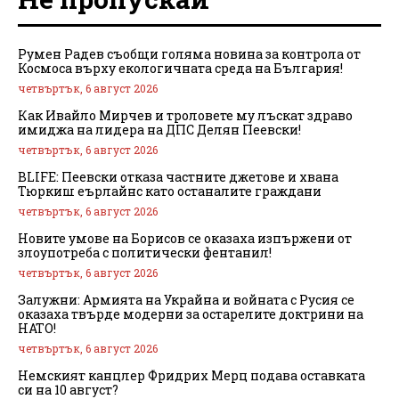
Румен Радев съобщи голяма новина за контрола от
Космоса върху екологичната среда на България!
четвъртък, 6 август 2026
Как Ивайло Мирчев и троловете му лъскат здраво
имиджа на лидера на ДПС Делян Пеевски!
четвъртък, 6 август 2026
BLIFE: Пеевски отказа частните джетове и хвана
Тюркиш еърлайнс като останалите граждани
четвъртък, 6 август 2026
Новите умове на Борисов се оказаха изпържени от
злоупотреба с политически фентанил!
четвъртък, 6 август 2026
Залужни: Армията на Украйна и войната с Русия се
оказаха твърде модерни за остарелите доктрини на
НАТО!
четвъртък, 6 август 2026
Немският канцлер Фридрих Мерц подава оставката
си на 10 август?