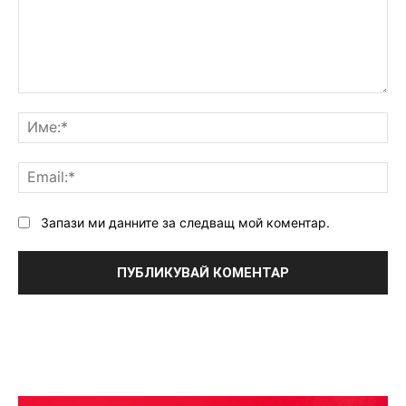
Коментар:
Им
Ema
Запази ми данните за следващ мой коментар.