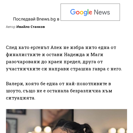
Последвай Bnews.bg в
Автор
Ивайло Станков
След като ергенът Алек не избра нито една от
финалистките и остави Надежда и Маги
разочаровани до краен предел, друга от
участничките си направи страшна гавра с него.
Валери, която бе една от най-похотливите в
шоуто, също не е останала безразлична към
ситуацията.