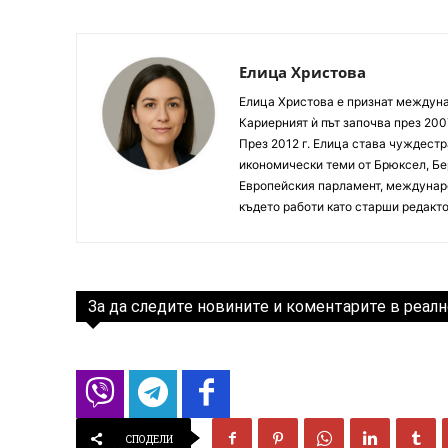
Елица Христова
Елица Христова е признат междунар
Кариерният ѝ път започва през 200
През 2012 г. Елица става чуждестр
икономически теми от Брюксел, Бер
Европейския парламент, междунаро
където работи като старши редакто
За да следите новините и коментарите в реалн
СПОДЕЛИ