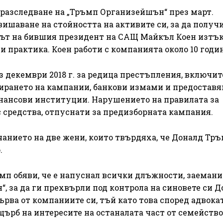
разследване на „Тръмп Организейшън“ през март.
ишаване на стойността на активите си, за да получи
тът на бившия президент на САЩ Майкъл Коен изтък
 практика. Коен работи с компанията около 10 годи
з декември 2018 г. за редица престъпления, включи
ирането на кампании, банкови измами и предоставя
нансови институции. Нарушението на правилата за
с средства, отпуснати за предизборната кампания.
чанието на две жени, които твърдяха, че Доналд Тръ
.
п обяви, че е напуснал всички длъжности, заемани
за да ги прехвърли под контрола на синовете си Д
ърва от компаниите си, тъй като това според адвока
ущърб на интересите на останалата част от семейство