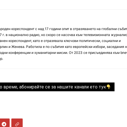
оден кореспондент с над 17 години опит в отразяването на глобални събит
7 г. в национално радио, но скоро се насочва към телевизионната журналис
анен кореспондент, като е отразявала ключови политически, социални и
лин и Женева. Работила е по събития като европейски избори, заседания 
дни конференции и хуманитарни мисии. От 2023 се присъединява към bne
р.
о време, абонирайте се за нашите канали ето тук