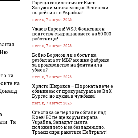
Гореща социология от Киев:
Залужни мачка мощно Зеленски
по рейтинг в Украйна!
петък, 7 август 2026
Ужас в Европа! WSJ: Фолксваген
подготвя съкращаването на 50 000
работници!
азания
петък, 7 август 2026
 Ню
Бойко Борисов ли е босът на
разбитата от МВР мощна фабрика
за производство на фентанила –
убиец?
та си
петък, 7 август 2026
осите на
Христо Широков – Широката вече е
 Доналд
обвиняем от прокуратурата за ВиК
Бургас, но духна в чужбина!
петък, 7 август 2026
Сгъстиха се черните облаци над
а
Киев! ЕС не ще корумпирана
ли. Тя
Украйна, Западът смята
положението и за безнадеждно,
Тръмп спря ракетите Пейтриът!