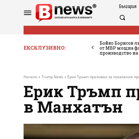
България
Бойко Борисов ли
ЕКСКЛУЗИВНО:
от МВР мощна фа
производство на
Начало
Trump News
Ерик Тръмп призован за показания пр
Ерик Тръмп п
в Манхатън