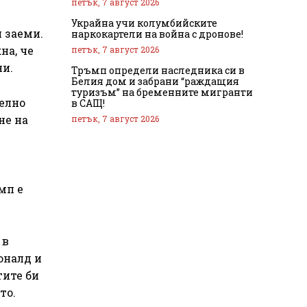
петък, 7 август 2026
Украйна учи колумбийските
 заеми.
наркокартели на война с дронове!
на, че
петък, 7 август 2026
ни.
Тръмп определи наследника си в
Белия дом и забрани “раждащия
туризъм” на бременните мигранти
телно
в САЩ!
не на
петък, 7 август 2026
мп е
 в
оналд и
тите би
то.