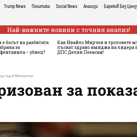
Trump News
Политика
Social News
Анализи
Бареков Без Ценз
Най-важните новини с точния анализ!
 е босът на разбитата
Как Ивайло Мирчев и троловете м
брика за
лъскат здраво имиджа на лидера 
 фентанила – убиец?
ДПС Делян Пеевски!
ед съд в Манхатън
ризован за показ