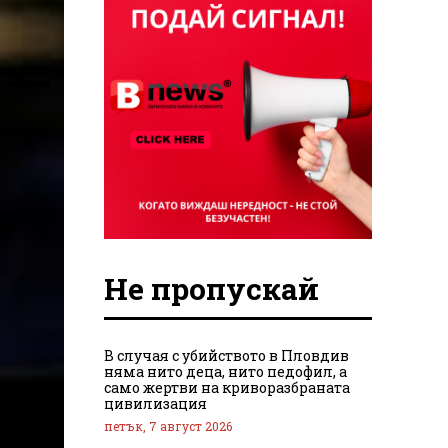
Не пропускай
В случая с убийството в Пловдив
няма нито деца, нито педофил, а
само жертви на криворазбраната
цивилизация
петък, 7 август 2026