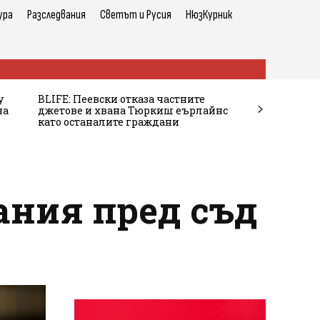
ура
Разследвания
Светът и Русия
НюзКурник
у
BLIFE: Пеевски отказа частните
на
джетове и хвана Тюркиш еърлайнс
като останалите граждани
ания пред съд