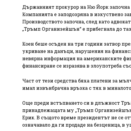
Държавният прокурор на Ню Йорк започна 
Компанията е заподозряна в изкуствено зав
Производството започна, след като адвока
„Тръмп Организейшън“ е прибегнала до тази
Коен беше осъден на три години затвор пре
укриване на данъци, нарушения на финанс
невярна информация на американските фи
финансиране се изразява в злоупотреба съ
Част от тези средства бяха платени за мъл
имал извънбрачна връзка с тях в миналото
Още преди встъпването си в длъжност Тръм
принадлежащата му „Тръмп Организейшън“, 
Ерик. В същото време президентът не се от
означавало да ги продаде на безценица, в 