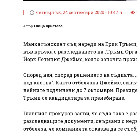
четвъртък, 24 септември 2020 - 10:47 ч.
Автор
Елица Христова
Манхатънският съд нареди на Ерик Тръмп,
във връзка с разследването на „Тръмп Орг
Йорк Летиция Джеймс, която започна произ
Според нея, според решението на съдията,
под клетва“. Както отбелязва Джеймс, синъ
нейните подчинени до 7 октомври. Президе
Тръмп се кандидатира за преизбиране.
Главният прокурор заяви, че съда така е 
разследващите документи, свързани с нед
отбеляза, че компанията отказва да се съоб