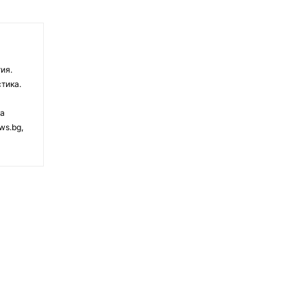
ия.
тика.
на
ws.bg,