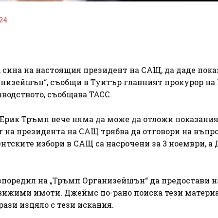
24
 сина на настоящия президент на САЩ, да даде пок
анизейшън“, съобщи в Туитър главният прокурор на
водството, съобщава ТАСС.
 „Ерик Тръмп вече няма да може да отложи показания
т на президента на САЩ трябва да отговори на въпр
нтските избори в САЩ са насрочени за 3 ноември, а
разпоредил на „Тръмп Организейшън“ да предостави н
вижими имоти. Джеймс по-рано поиска тези материа
рази изцяло с тези искания.