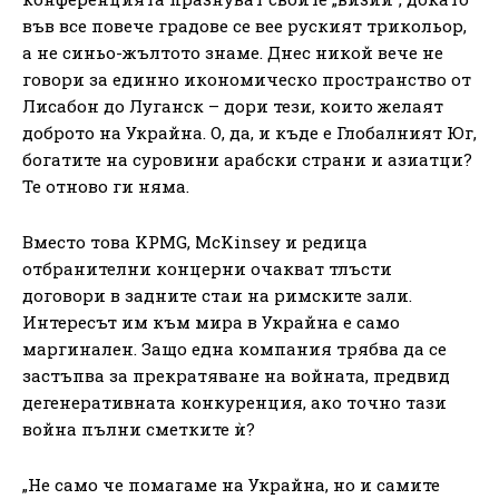
във все повече градове се вее руският трикольор,
а не синьо-жълтото знаме. Днес никой вече не
говори за единно икономическо пространство от
Лисабон до Луганск – дори тези, които желаят
доброто на Украйна. О, да, и къде е Глобалният Юг,
богатите на суровини арабски страни и азиатци?
Те отново ги няма.
Вместо това KPMG, McKinsey и редица
отбранителни концерни очакват тлъсти
договори в задните стаи на римските зали.
Интересът им към мира в Украйна е само
маргинален. Защо една компания трябва да се
застъпва за прекратяване на войната, предвид
дегенеративната конкуренция, ако точно тази
война пълни сметките ѝ?
„Не само че помагаме на Украйна, но и самите