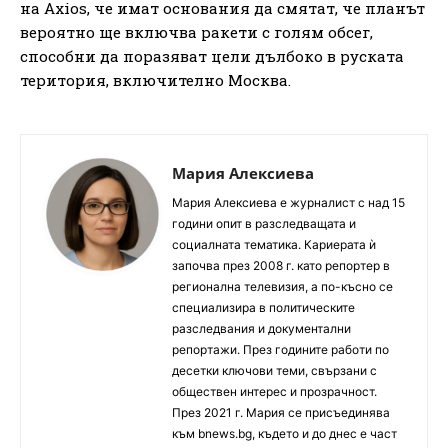
на Axios, че имат основания да смятат, че планът
вероятно ще включва ракети с голям обсег,
способни да поразяват цели дълбоко в руската
територия, включително Москва.
Мария Алексиева
Мария Алексиева е журналист с над 15
години опит в разследващата и
социалната тематика. Кариерата ѝ
започва през 2008 г. като репортер в
регионална телевизия, а по-късно се
специализира в политическите
разследвания и документални
репортажи. През годините работи по
десетки ключови теми, свързани с
обществен интерес и прозрачност.
През 2021 г. Мария се присъединява
към bnews.bg, където и до днес е част