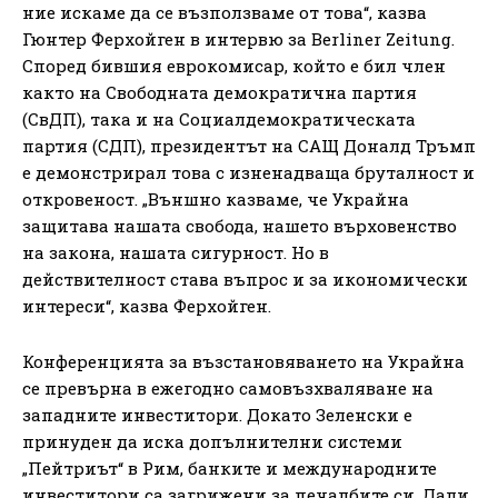
ние искаме да се възползваме от това“, казва
Гюнтер Ферхойген в интервю за Berliner Zeitung.
Според бившия еврокомисар, който е бил член
както на Свободната демократична партия
(СвДП), така и на Социалдемократическата
партия (СДП), президентът на САЩ Доналд Тръмп
е демонстрирал това с изненадваща бруталност и
откровеност. „Външно казваме, че Украйна
защитава нашата свобода, нашето върховенство
на закона, нашата сигурност. Но в
действителност става въпрос и за икономически
интереси“, казва Ферхойген.
Конференцията за възстановяването на Украйна
се превърна в ежегодно самовъзхваляване на
западните инвеститори. Докато Зеленски е
принуден да иска допълнителни системи
„Пейтриът“ в Рим, банките и международните
инвеститори са загрижени за печалбите си. Дали