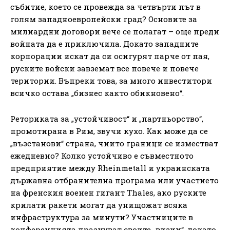
събитие, което се провежда за четвърти път в
голям западноевропейски град? Основите за
милиардни договори вече се полагат – още преди
войната да е приключила. Докато западните
корпорации искат да си осигурят парче от пая,
руските войски завземат все повече и повече
територии. Въпреки това, за много инвеститори
всичко остава „бизнес както обикновено“.
Реториката за „устойчивост“ и „партньорство“,
промотирана в Рим, звучи кухо. Как може да се
„възстанови“ страна, чиито граници се изместват
ежедневно? Колко устойчиво е съвместното
предприятие между Rheinmetall и украинската
държавна отбранителна програма или участието
на френския военен гигант Thales, ако руските
крилати ракети могат да унищожат всяка
инфраструктура за минути? Участниците в
конференцията празнуват своите „визии“, докато