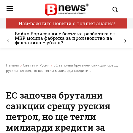
Най-важните новини с точния анализ!
Бойко Борисов ли е босът на разбитата от
МВР мощна фабрика за производство на
фентанила – убиец?
Начало
Светът и Русия
ЕС започва брутални санкции срещу
руския петрол, но ще тегли милиарди кредити...
ЕС започва брутални
санкции срещу руския
петрол, но ще тегли
милиарди кредити за