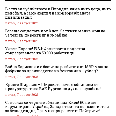
В случая с убийството в Пловдив няма нито деца, нито
педофил, а само жертви на криворазбраната
цивилизация
петък, 7 август 2026
Гореща социология от Киев: Залужни мачка мощно
Зеленски по рейтинг в Украйна!
петък, 7 август 2026
Ужас в Европа! WSJ: Фолксваген подготвя
съкращаването на 50 000 работници!
петък, 7 август 2026
Бойко Борисов ли е босът на разбитата от МВР мощна
фабрика за производство на фентанила – убиец?
петък, 7 август 2026
Христо Широков – Широката вече е обвиняем от
прокуратурата за ВиК Бургас, но духна в чужбина!
петък, 7 август 2026
Сгъстиха се черните облаци над Киев! ЕС не ще
корумпирана Украйна, Западът смята положението и
за безнадеждно, Тръмп спря ракетите Пейтриът!