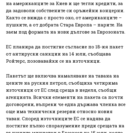
на американците за Киев и ще тегли кредити, за
да задоволи собствените си оръжейни концерни.
Както се вижда с просто око, от американците –
пушките, а от добрата Стара Европа – парите. На
заем под формата на нови дългове за Еврозоната.
ЕС планира да постигне съгласие по 18-ия пакет
от антируски санкции на 14 юли, съобщава
Ройтерс, позовавайки се на източници.
Пакетът ще включва намаляване на тавана на
цените на руския петрол, съобщиха четирима
източници от ЕС след среща в неделя, съобщи
агенцията. Всички елементи на пакета са почти
договорени, въпреки че една държава членка все
още има технически резерви относно новия
таван. Според източниците ЕС се надява да
постигне пълно споразумение преди срещата на
външните министри в Брюксел на 15 юли, която