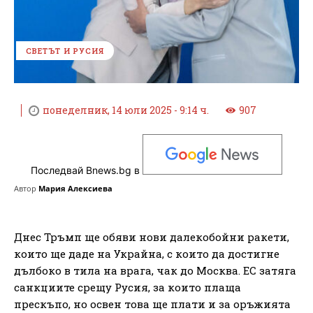
СВЕТЪТ И РУСИЯ
понеделник, 14 юли 2025 - 9:14 ч.
907
Последвай Bnews.bg в
Автор
Мария Алексиева
Днес Тръмп ще обяви нови далекобойни ракети,
които ще даде на Украйна, с които да достигне
дълбоко в тила на врага, чак до Москва. ЕС затяга
санкциите срещу Русия, за които плаща
прескъпо, но освен това ще плати и за оръжията