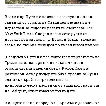
Владимир Путин е наясно с евентуални нови
санкции от страна на Съединените щати и е
подготвен за подобно развитие, съобщава The
New York Times. Според изданието руският
президент признава, че Доналд Тръмп може да
заеме по-твърда позиция по украинския въпрос.
„Владимир Путин беше подготвен търпението на
Тръмп да се изчерпи и не изключи нови
ограничителни мерки срещу Русия. Самите
разговори между лидерите бяха пробив за Русия,
слагайки край на тригодишната
дипломатическа изолация от администрацията
на Байдън“, отбелязват източниците.
В същото време, според NYT, Кремъл е доволен от