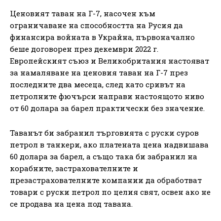
Ценовият таван на Г-7, насочен към
ограничаване на способността на Русия да
финансира войната в Украйна, първоначално
беше договорен през декември 2022 г.
Европейският съюз и Великобритания настояват
за намаляване на ценовия таван на Г-7 през
последните два месеца, след като сривът на
петролните фючърси направи настоящото ниво
от 60 долара за барел практически без значение.
Таванът би забранил търговията с руски суров
петрол в танкери, ако платената цена надвишава
60 долара за барел, а също така би забранил на
корабните, застрахователните и
презастрахователните компании да обработват
товари с руски петрол по целия свят, освен ако не
се продава на цена под тавана.