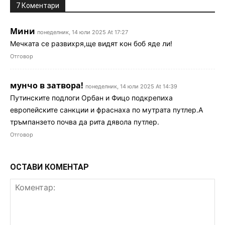
7 Коментари
Мини
понеделник, 14 юли 2025 At 17:27
Мечката се развихря,ще видят кон боб яде ли!
Отговор
мунчо в затвора!
понеделник, 14 юли 2025 At 14:39
Путинските подлоги Орбан и Фицо подкрепиха
европейските санкции и фраснаха по мутрата путлер.А
тръмпанзето почва да рита дявола путлер.
Отговор
ОСТАВИ КОМЕНТАР