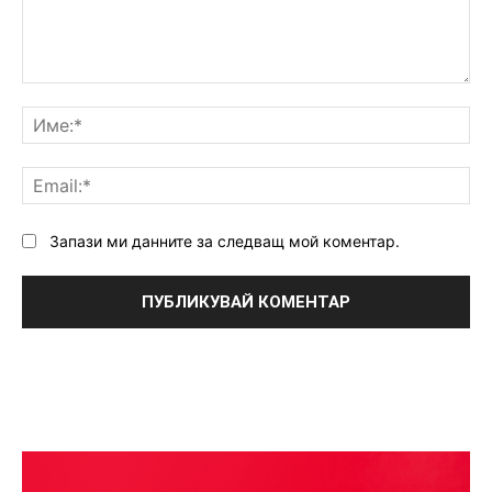
Коментар:
Им
Ema
Запази ми данните за следващ мой коментар.