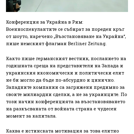
Конференция за Украйна в Рим:
Военноспекулантите се събират за пореден кръг
от шоуто, наречено „Възстановяване на Украйна“,
пише немският флагман Berliner Zeitung.
Както пише германският вестник, посланието на
годишната среща на представители на Запада и
украинския икономически и политически елит
не би могло да бъде по-абсурдно и цинично.
Западните компании са загрижени предимно за
своите милиардни сделки, а не за украинците. По
този начин конференцията за възстановяването
на разкъсваната от войната страна е чудесен
момент за капитала.
Каква е истинската мотивация за това елитно