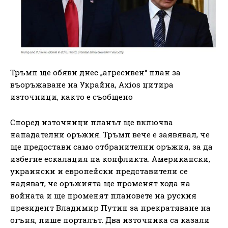
Тръмп ще обяви днес „агресивен“ план за
въоръжаване на Украйна, Axios цитира
източници, както е съобщено
Според източници планът ще включва
нападателни оръжия. Тръмп вече е заявявал, че
ще предостави само отбранителни оръжия, за да
избегне ескалация на конфликта. Американски,
украински и европейски представители се
надяват, че оръжията ще променят хода на
войната и ще променят плановете на руския
президент Владимир Путин за прекратяване на
огъня, пише порталът. Два източника са казали