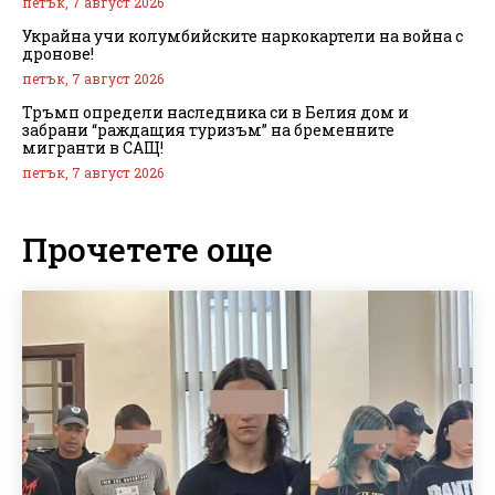
петък, 7 август 2026
Украйна учи колумбийските наркокартели на война с
дронове!
петък, 7 август 2026
Тръмп определи наследника си в Белия дом и
забрани “раждащия туризъм” на бременните
мигранти в САЩ!
петък, 7 август 2026
Прочетете още