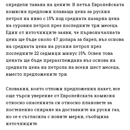
определи тавана на цените. В петък Европейската
комисия предложи плаваща цена за руския
петрол на ниво с 15% под средната пазарна цена
на суровия петрол през последните три месеца.
Един от източниците заяви, че първоначалната
цена ще бъде около 47 долара за барел, въз основа
на средната цена на руския петрол през
последните 22 седмици минус 15%. Освен това
цената ще бъде преразглеждана въз основа на
средната цена на петрола на всеки шест месеца,
вместо предложените три.
Словакия, която отложи предложения пакет, все
още търси уверение от Европейската комисия
относно опасенията си относно плановете за
постепенно спиране на доставките на руски газ,
но се е съгласила с новите мерки, съобщиха
източниците.