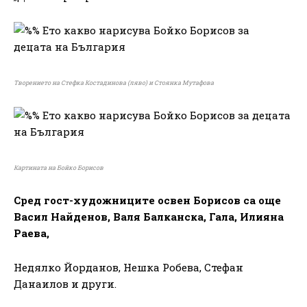
Творението на Стефка Костадинова (ляво) и Стоянка Мутафова
Картината на Бойко Борисов
Сред гост-художниците освен Борисов са още
Васил Найденов, Валя Балканска, Гала, Илияна
Раева,
Недялко Йорданов, Нешка Робева, Стефан
Данаилов и други.