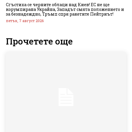
Сгъстиха се черните облаци над Киев! ЕС не ще
корумпирана Украйна, Западът смята положението и
за безнадеждно, Тръмп спря ракетите Пейтриът!
петък, 7 август 2026
Прочетете още