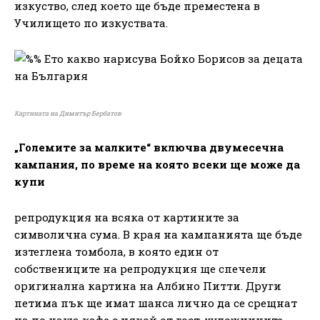
изкуство, след което ще бъде преместена в
Училището по изкуствата.
Картината на Димитър Бербатов
„Големите за малките“ включва двумесечна
кампания, по време на която всеки ще може да
купи
репродукция на всяка от картините за
символична сума. В края на кампанията ще бъде
изтеглена томбола, в която един от
собствениците на репродукция ще спечели
оригинална картина на Албино Питти. Други
петима пък ще имат шанса лично да се срещнат
на по чаша кафе с някой от гост-художниците.