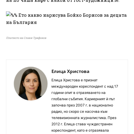
Платното на Слави Трифонов
Елица Христова
Елица Христова е признат
международен кореспондент с над 17
години опит в отразяването на
глобални събития. Кариерният ѝ път
започва през 2007 г. в национално
радио, но скоро се насочва към
телевизионната журналистика. През
2012 г. Елица става чуждестранен
кореспондент, като е отразявала