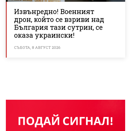
Извънредно! Военният
дрон, който се взриви над
България тази сутрин, се
оказа украински!
СЪБОТА, 8 АВГУСТ 2026