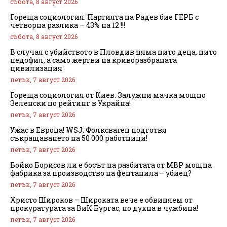
събота, 8 август 2026
Гореща социология: Партията на Радев бие ГЕРБ с
четворна разлика – 43% на 12 !!!
събота, 8 август 2026
В случая с убийството в Пловдив няма нито деца, нито
педофил, а само жертви на криворазбраната
цивилизация
петък, 7 август 2026
Гореща социология от Киев: Залужни мачка мощно
Зеленски по рейтинг в Украйна!
петък, 7 август 2026
Ужас в Европа! WSJ: Фолксваген подготвя
съкращаването на 50 000 работници!
петък, 7 август 2026
Бойко Борисов ли е босът на разбитата от МВР мощна
фабрика за производство на фентанила – убиец?
петък, 7 август 2026
Христо Широков – Широката вече е обвиняем от
прокуратурата за ВиК Бургас, но духна в чужбина!
петък, 7 август 2026