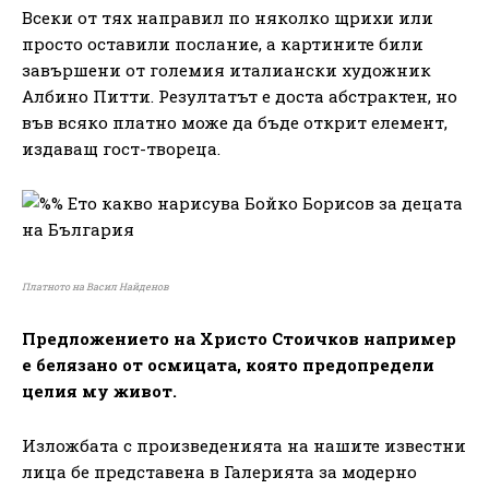
Всеки от тях направил по няколко щрихи или
просто оставили послание, а картините били
завършени от големия италиански художник
Албино Питти. Резултатът е доста абстрактен, но
във всяко платно може да бъде открит елемент,
издаващ гост-твореца.
Платното на Васил Найденов
Предложението на Христо Стоичков например
е белязано от осмицата, която предопредели
целия му живот.
Изложбата с произведенията на нашите известни
лица бе представена в Галерията за модерно