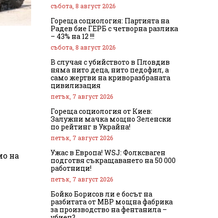
събота, 8 август 2026
Гореща социология: Партията на
Радев бие ГЕРБ с четворна разлика
– 43% на 12 !!!
събота, 8 август 2026
В случая с убийството в Пловдив
няма нито деца, нито педофил, а
само жертви на криворазбраната
цивилизация
петък, 7 август 2026
Гореща социология от Киев:
Залужни мачка мощно Зеленски
по рейтинг в Украйна!
.
петък, 7 август 2026
Ужас в Европа! WSJ: Фолксваген
мо на
подготвя съкращаването на 50 000
работници!
петък, 7 август 2026
Бойко Борисов ли е босът на
разбитата от МВР мощна фабрика
за производство на фентанила –
убиец?