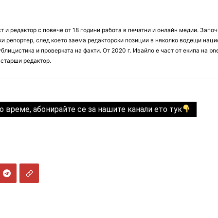
 и редактор с повече от 18 години работа в печатни и онлайн медии. Запо
ски репортер, след което заема редакторски позиции в няколко водещи нац
блицистика и проверката на факти. От 2020 г. Ивайло е част от екипа на bn
 старши редактор.
о време, абонирайте се за нашите канали ето тук