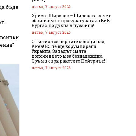
да бъде
петък, 7 август 2026
Христо Широков – Широката вече е
обвиняем от прокуратурата за ВиК
ът.
Бургас, но духна в чужбина!
петък, 7 август 2026
 всички
Сгъстиха се черните облаци над
енна“
Киев! ЕС не ще корумпирана
Украйна, Западът смята
положението и за безнадеждно,
Тръмп спря ракетите Пейтриът!
петък, 7 август 2026