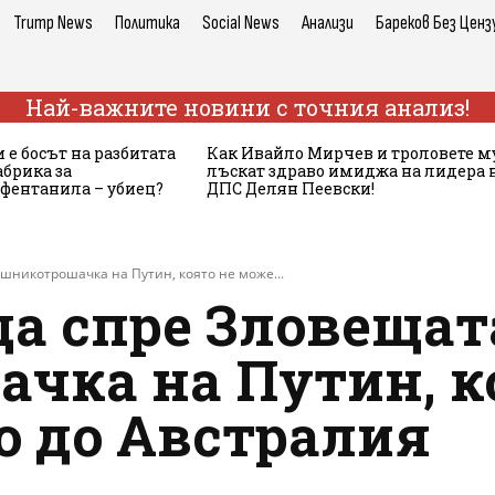
Trump News
Политика
Social News
Анализи
Бареков Без Ценз
Най-важните новини с точния анализ!
 е босът на разбитата
Как Ивайло Мирчев и троловете м
брика за
лъскат здраво имиджа на лидера 
 фентанила – убиец?
ДПС Делян Пеевски!
ешникотрошачка на Путин, която не може...
да спре Зловещат
чка на Путин, к
о до Австралия