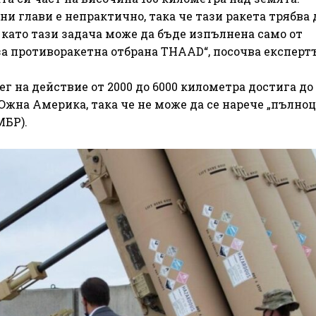
и глави е непрактично, така че тази ракета трябва 
 като тази задача може да бъде изпълнена само от
 противоракетна отбрана THAAD“, посочва експерт
ег на действие от 2000 до 6000 километра достига до
жна Америка, така че не може да се нарече „пълноц
МБР).