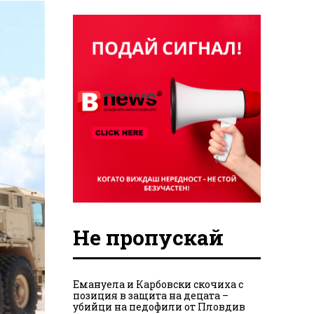
Не пропускай
Емануела и Карбовски скочиха с
позиция в защита на децата –
убийци на педофили от Пловдив