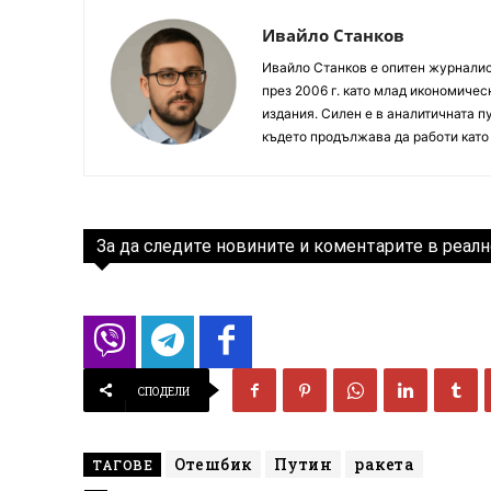
Ивайло Станков
Ивайло Станков е опитен журналист
през 2006 г. като млад икономиче
издания. Силен е в аналитичната пу
където продължава да работи като
За да следите новините и коментарите в реалн
СПОДЕЛИ
Отешбик
Путин
ракета
ТАГОВЕ