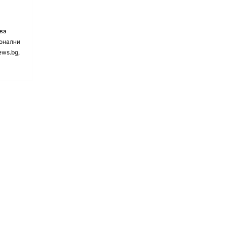
чва
ионални
ews.bg,