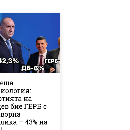
реща
циология:
ртията на
ев бие ГЕРБ с
творна
лика – 43% на
!