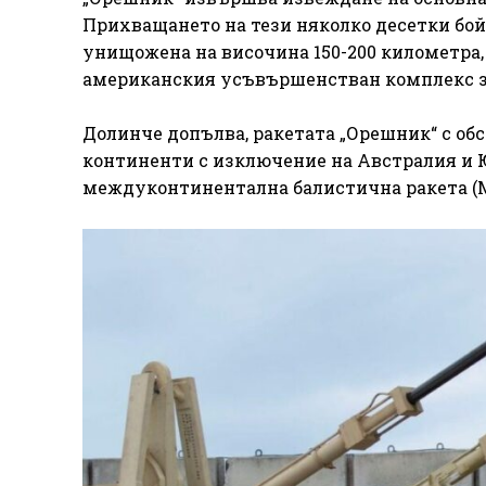
Прихващането на тези няколко десетки бойн
унищожена на височина 150-200 километра,
американския усъвършенстван комплекс за
Долинче допълва, ракетата „Орешник“ с обс
континенти с изключение на Австралия и Ю
междуконтинентална балистична ракета (