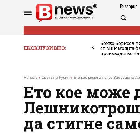
България
Бойко Борисов ли
ЕКСКЛУЗИВНО:
от МВР мощна фа
производство на
Начало
Светът и Русия
Ето кое може да спре Зловещата Л
Ето кое може 
Лешникотроша
да стигне сам