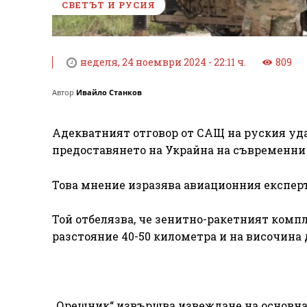
СВЕТЪТ И РУСИЯ
неделя, 24 ноември 2024 - 22:11 ч.
809
Автор
Ивайло Станков
Адекватният отговор от САЩ на руския уда
предоставянето на Украйна на съвременни 
Това мнение изразява авиационния експерт
Той отбелязва, че зенитно-ракетният комп
разстояние 40-50 километра и на височина 
„Орешник“ извършва извеждане на основнат