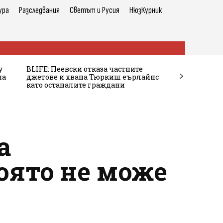
ура
Разследвания
Светът и Русия
НюзКурник
у
BLIFE: Пеевски отказа частните
на
джетове и хвана Тюркиш еърлайнс
като останалите граждани
а
оято не може