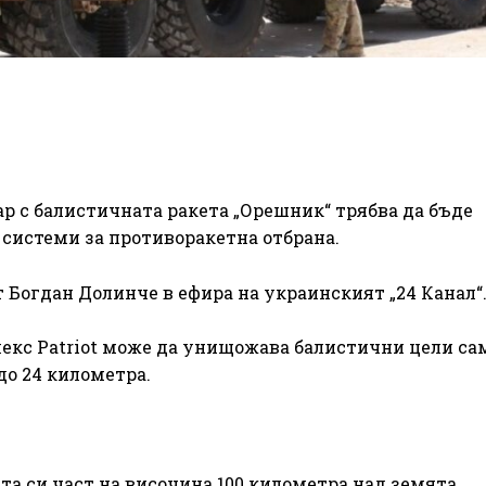
р с балистичната ракета „Орешник“ трябва да бъде
системи за противоракетна отбрана.
 Богдан Долинче в ефира на украинският „24 Канал“
лекс Patriot може да унищожава балистични цели са
до 24 километра.
а си част на височина 100 километра над земята.