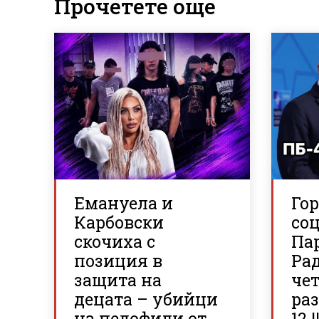
Прочетете още
Емануела и
Го
Карбовски
со
скочиха с
Па
позиция в
Рад
защита на
че
децата – убийци
раз
на педофили от
12 !!