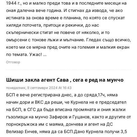
1944 г., но и малко преди това и в последните месеци на
оная далечна вече година. И стигнах да извода, че ако
истината за онова време е планина, по която се спускат
хиляди поточета, притоци и рекички, до нас
скъпернически стигат не повече от няколко, и то
омърсени с тонове лъжи и мълчание. Гледах също всичко,
което ми се мярна пред очите на големия и малкия екран
по темата. Ужас! …
Отговор
Шиши закла агент Сава , сега е ред на мунчо
понеделник, 9 септември 2024 At 16:43
БСП е вече регистрирана днес, а до сряда,17ч, няма
начин дори и ВКС да реши, че Курнела не е председател
на БСП, в СГС да бъде вписана промяната и ония жалки
гъзолизци на мунчо Зафиров и Гуцанов, както и другите от
порнокръжока им с маяма, дончева и агент на ДС
Велизар Енчев, няма да са БСП.Дано Курнела получи 3,5