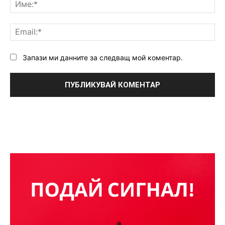
Им
Ema
Запази ми данните за следващ мой коментар.