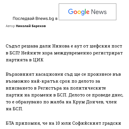
Последвай Bnews.bg в
Автор
Николай Бареков
Съдът решава дали Нинова е аут от шефския пост
в БСП! Нейните хора междувременно регистрират
партията в ЦИК
Върховният касационен съд ще се произнесе във
възможно най-кратък срок по делото за
вписването в Регистъра на политическите
партии на промени в БСП. Делото се проведе днес,
то е образувано по жалба на Крум Дончев, член
на БСП.
БТА припомня, че на 10 юли Софийският градски