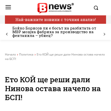
Най-важните новини с точния анализ!
Бойко Борисов ли е босът на разбитата от
МВР мощна фабрика за производство на
фентанила – убиец?
Начало
Политика
Ето КОЙ ще реши дали Нинова остава начело
на БСП!
Ето КОЙ ще реши дали
Нинова остава начело на
БСП!