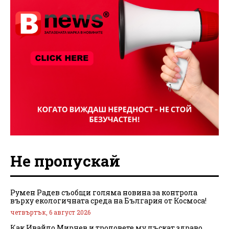
Не пропускай
Румен Радев съобщи голяма новина за контрола
върху екологичната среда на България от Космоса!
четвъртък, 6 август 2026
Как Ивайло Мирчев и троловете му лъскат здраво