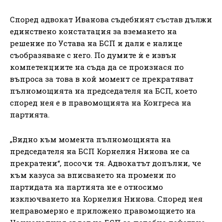
Според адвокат Иванова съдебният състав дължи
единствено констатация за вземането на
решение по Устава на БСП и дали е налице
съобразяване с него. По думите ѝ е извън
компетенциите на съда да се произнася по
въпроса за това в кой момент се прекратяват
пълномощията на председателя на БСП, което
според нея е в правомощията на Конгреса на
партията.
„Видно към момента пълномощията на
председателя на БСП Корнелия Нинова не са
прекратени“, посочи тя. Адвокатът допълни, че
към казуса за вписването на промени по
партидата на партията не е относимо
изключването на Корнелия Нинова. Според нея
неправомерно е приложено правомощието на