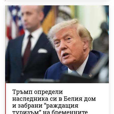
Тръмп определи
наследника си в Белия дом
и забрани “раждащия
туризъм” на бременните