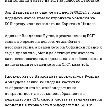
Националния съвет на БСП за подобно действие.
Зоя Иванова каза още, че от днес, 09.09.2024 г., има
подадена жалба към контролната комисия на
БСП срещу изключването на Корнелия Нинова.
Адвокат Владислав Вутов, представляващ БСП,
заяви по време на делото, че жалбата е
неоснователна, а решението на Софийски градски
съд е правилно. „Моля да отхвърлите жалбата
като неоснователна, недоказана и необоснована и
да потвърдите решението на СГС“, каза той.
Прокурорът от Върховната прокуратура Румяна
Арнаудова заяви, че споделя частично
съображенията на жалбоподателя за
неправилност и незаконосъобразност на
решението на СГС, само в частта за заличаване на
Корнелия Нинова като председател на БСП и