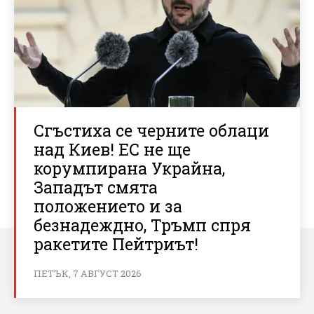
Сгъстиха се черните облаци
над Киев! ЕС не ще
корумпирана Украйна,
Западът смята
положението и за
безнадеждно, Тръмп спря
ракетите Пейтриът!
ПЕТЪК, 7 АВГУСТ 2026