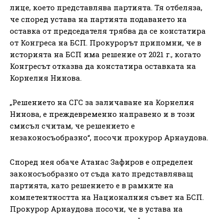
лице, което представлява партията. Тя отбеляза,
че според устава на партията подаването на
оставка от председателя трябва да се констатира
от Конгреса на БСП. Прокурорът припомни, че в
историята на БСП има решение от 2021 г., когато
Конгресът отказва да констатира оставката на
Корнелия Нинова.
„Решението на СГС за заличаване на Корнелия
Нинова, е преждевременно направено и в този
смисъл считам, че решението е
незаконосъобразно“, посочи прокурор Арнаудова.
Според нея обаче Атанас Зафиров е определен
законосъобразно от съда като представляващ
партията, като решението е в рамките на
компетентността на Националния съвет на БСП.
Прокурор Арнаудова посочи, че в устава на