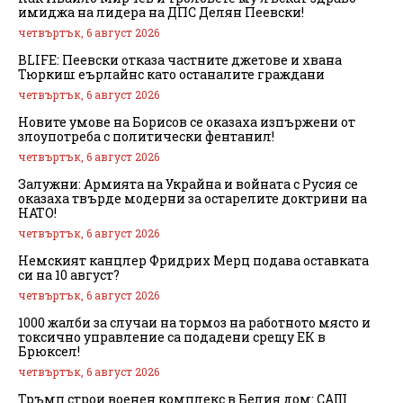
имиджа на лидера на ДПС Делян Пеевски!
четвъртък, 6 август 2026
BLIFE: Пеевски отказа частните джетове и хвана
Тюркиш еърлайнс като останалите граждани
четвъртък, 6 август 2026
Новите умове на Борисов се оказаха изпържени от
злоупотреба с политически фентанил!
четвъртък, 6 август 2026
Залужни: Армията на Украйна и войната с Русия се
оказаха твърде модерни за остарелите доктрини на
НАТО!
четвъртък, 6 август 2026
Немският канцлер Фридрих Мерц подава оставката
си на 10 август?
четвъртък, 6 август 2026
1000 жалби за случаи на тормоз на работното място и
токсично управление са подадени срещу ЕК в
Брюксел!
четвъртък, 6 август 2026
Тръмп строи военен комплекс в Белия дом: САЩ