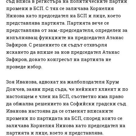
съд вписа в регистъра на политическите партии
промени в БСП. С тях се заличава Корнелия
Нинова като председател на БСП и лице, което
представлява партията. Партията вече се
представлява от зам.-председателя, определен за
изпълняващ функциите на председател Атанас
Зафиров. С решението си съдът отхвърля
искането да впише за нов председател Атанас
Зафиров, докато конгресът на партията не
проведе избор.
Зоя Ивановa, адвокат на жалбоподателя Крум
Дончев, заяви пред съда, че нейният клиент и по
настоящем е член на БСП, съответно има право
да обжалва решението на Софийски градски съд.
Иванова настоява да се отменят вписаните
промени по партидата на БСП, според които се
заличава Корнелия Нинова като председател на
партията и лице, което я представлява.