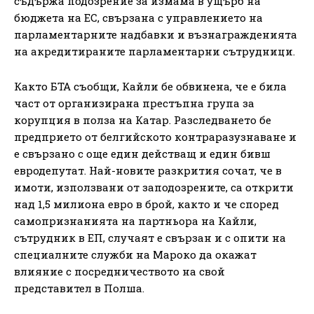
съдържа подозрение за измама в ущърб на
бюджета на ЕС, свързана с управлението на
парламентарните надбавки и възнагражденията
на акредитираните парламентарни сътрудници.
Както БТА съобщи, Кайли бе обвинена, че е била
част от организирана престъпна група за
корупция в полза на Катар. Разследването бе
предприето от белгийското контраразузнаване и
е свързано с още един действащ и един бивш
евродепутат. Най-новите разкрития сочат, че в
имоти, използвани от заподозрените, са открити
над 1,5 милиона евро в брой, както и че според
самопризнанията на партньора на Кайли,
сътрудник в ЕП, случаят е свързан и с опити на
специалните служби на Мароко да окажат
влияние с посредничеството на свой
представител в Полша.