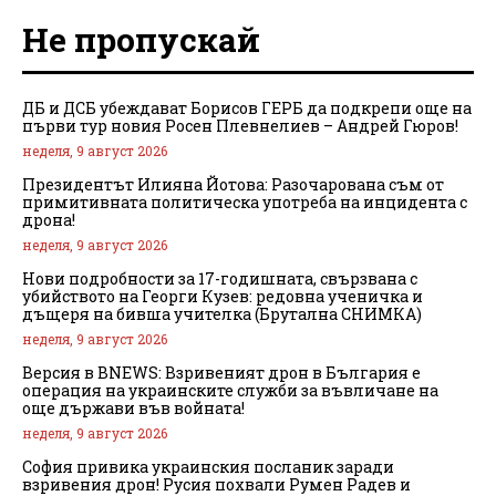
Не пропускай
ДБ и ДСБ убеждават Борисов ГЕРБ да подкрепи още на
първи тур новия Росен Плевнелиев – Андрей Гюров!
неделя, 9 август 2026
Президентът Илияна Йотова: Разочарована съм от
примитивната политическа употреба на инцидента с
дрона!
неделя, 9 август 2026
Нови подробности за 17-годишната, свързвана с
убийството на Георги Кузев: редовна ученичка и
дъщеря на бивша учителка (Брутална СНИМКА)
неделя, 9 август 2026
Версия в BNEWS: Взривеният дрон в България е
операция на украинските служби за въвличане на
още държави във войната!
неделя, 9 август 2026
София привика украинския посланик заради
взривения дрон! Русия похвали Румен Радев и