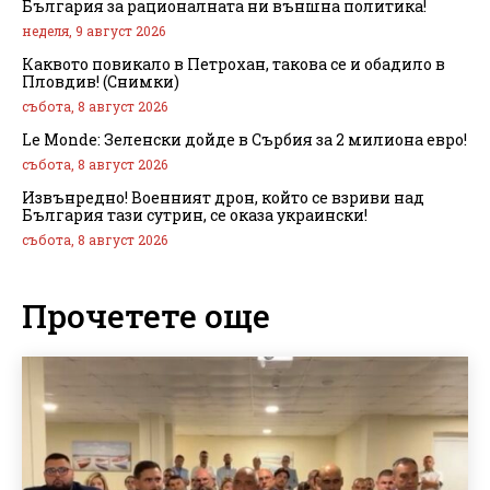
България за рационалната ни външна политика!
неделя, 9 август 2026
Каквото повикало в Петрохан, такова се и обадило в
Пловдив! (Снимки)
събота, 8 август 2026
Le Monde: Зеленски дойде в Сърбия за 2 милиона евро!
събота, 8 август 2026
Извънредно! Военният дрон, който се взриви над
България тази сутрин, се оказа украински!
събота, 8 август 2026
Прочетете още