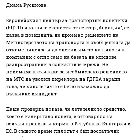
Диана Русинова.
Европейският център за транспортни политики
(ЕЦТП) и нашите експерти от сектор „Авиация“, се
казва в позицията, не приемат решението на
Министерството на транспорта и съобщенията да
отнеме лиценза и да опетни името на пилоти и
компании с опит само на базата на клипове,
разпространени в социалните мрежи. Не
приемаме и считаме за необмислено решението
на МТС да уволни директора на ГДГВА заради
това, че хипотетично е било възможно да
възникне инцидент.
Наша проверка показа, че летателното средство,
което е извършило полета, е отговаряло на
всички правила и норми в Република България и
ЕС. В същото време пилотът е бил достатъчно