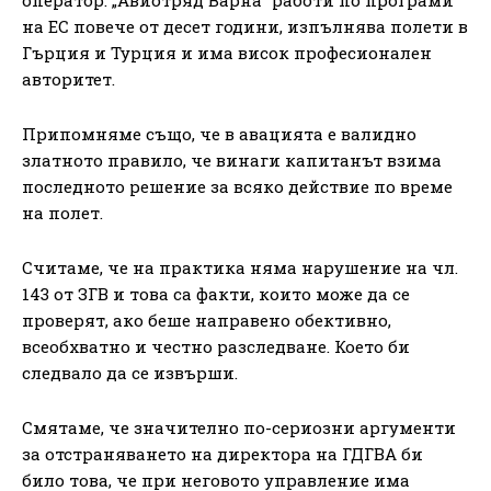
на ЕС повече от десет години, изпълнява полети в
Гърция и Турция и има висок професионален
авторитет.
Припомняме също, че в авацията е валидно
златното правило, че винаги капитанът взима
последното решение за всяко действие по време
на полет.
Считаме, че на практика няма нарушение на чл.
143 от ЗГВ и това са факти, които може да се
проверят, ако беше направено обективно,
всеобхватно и честно разследване. Което би
следвало да се извърши.
Смятаме, че значително по-сериозни аргументи
за отстраняването на директора на ГДГВА би
било това, че при неговото управление има