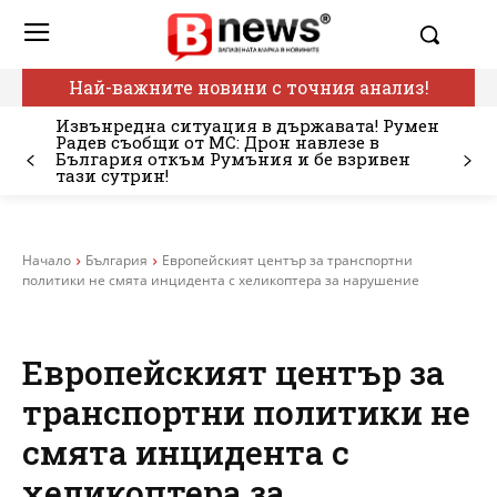
Най-важните новини с точния анализ!
Извънредна ситуация в държавата! Румен
Радев съобщи от МС: Дрон навлезе в
България откъм Румъния и бе взривен
тази сутрин!
Начало
България
Европейският център за транспортни
политики не смята инцидента с хеликоптера за нарушение
Европейският център за
транспортни политики не
смята инцидента с
хеликоптера за