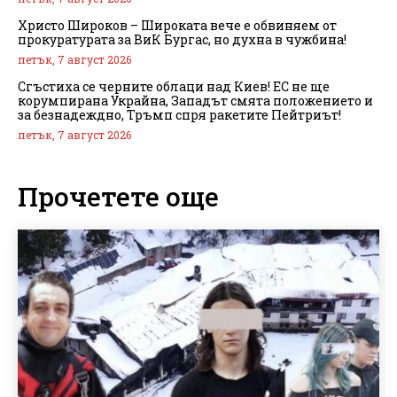
Христо Широков – Широката вече е обвиняем от
прокуратурата за ВиК Бургас, но духна в чужбина!
петък, 7 август 2026
Сгъстиха се черните облаци над Киев! ЕС не ще
корумпирана Украйна, Западът смята положението и
за безнадеждно, Тръмп спря ракетите Пейтриът!
петък, 7 август 2026
Прочетете още