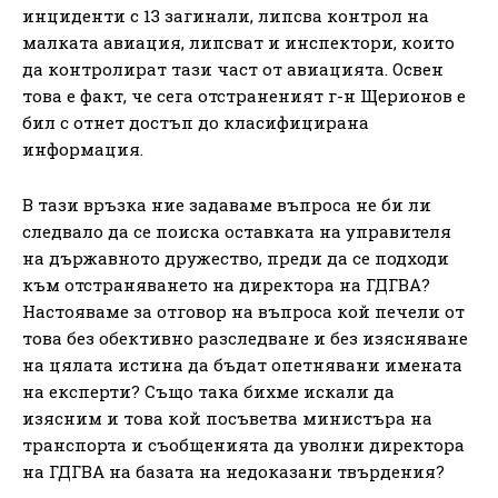
инциденти с 13 загинали, липсва контрол на
малката авиация, липсват и инспектори, които
да контролират тази част от авиацията. Освен
това е факт, че сега отстраненият г-н Щерионов е
бил с отнет достъп до класифицирана
информация.
В тази връзка ние задаваме въпроса не би ли
следвало да се поиска оставката на управителя
на държавното дружество, преди да се подходи
към отстраняването на директора на ГДГВА?
Настояваме за отговор на въпроса кой печели от
това без обективно разследване и без изясняване
на цялата истина да бъдат опетнявани имената
на експерти? Също така бихме искали да
изясним и това кой посъветва министъра на
транспорта и съобщенията да уволни директора
на ГДГВА на базата на недоказани твърдения?