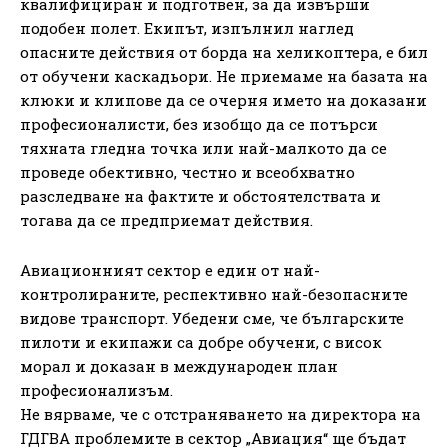
квалифициран и подготвен, за да извърши
подобен полет. Екипът, изпълнил наглед
опасните действия от борда на хеликоптера, е бил
от обучени каскадьори. Не приемаме на базата на
клюки и клипове да се очерня името на доказани
професионалисти, без изобщо да се потърси
тяхната гледна точка или най-малкото да се
проведе обективно, честно и всеобхватно
разследване на фактите и обстоятелствата и
тогава да се предприемат действия.
Авиационният сектор е един от най-
контролираните, респективно най-безопасните
видове транспорт. Убедени сме, че българските
пилоти и екипажи са добре обучени, с висок
морал и доказан в международен план
професионализъм.
Не вярваме, че с отстраняването на директора на
ГДГВА проблемите в сектор „Авиация“ ще бъдат