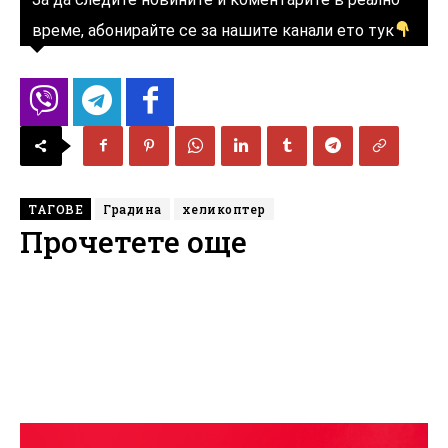
време, абонирайте се за нашите канали ето тук
ТАГОВЕ
Градина
хеликоптер
Прочетете още