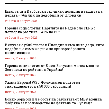
Емануела и Карбовски скочиха с позиция в защита на
децата – убийци на педофили от Пловдив
събота, 8 август 2026
Гореща социология: Партията на Радев бие ГЕРБ с
четворна разлика – 43% на 12 !!!
събота, 8 август 2026
В случая с убийството в Пловдив няма нито деца, нито
педофил, а само жертви на криворазбраната
цивилизация
петък, 7 август 2026
Гореща социология от Киев: Залужни мачка мощно
Зеленски по рейтинг в Украйна!
петък, 7 август 2026
Ужас в Европа! WSJ: Фолксваген подготвя
съкращаването на 50 000 работници!
петък, 7 август 2026
Бойко Борисов ли е босът на разбитата от МВР мощна
фабрика за производство на фентанила – убиец?
петък, 7 август 2026