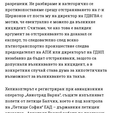
разрешени. Не разбираме и категорично се
противопоставяме срещу отстраняването на г-н
Щерионов от поста му на директор на ГДВГВА с
мотив, че евентуално е можело да възникне
инцидент. Считаме, че ако това е валиден
аргумент за отстраняването на доказал се
експерт, то следователно след всяко
пътнотранспортно произшествие следва
председателят на АПИ или директорът на ГДНП
незабавно да бъдат отстранявани, защото са
допуснали възникването на инцидент, а в
конкретния случай става дума за хипотетичната
възможност за възникването на такъв.
Хеликоптерът е регистриран при авиационния
оператор „Авиотряд Варна“, същите изпълняват
полети от летище Балчик, което е под контрола
на „Летище София“ ЕАД – държавния летищен
оператор. „Авиотряд Варна“ работи по програми