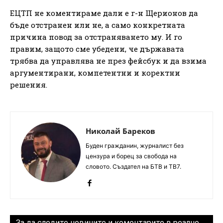
ЕЦТП не коментираме дали е г-н Щерионов да
бъде отстранен или не, а само конкретната
причина повод за отстраняването му. И го
правим, защото сме убедени, че държавата
трябва да управлява не през фейсбук и да взима
аргументирани, компетентни и коректни
решения.
Николай Бареков
Буден гражданин, журналист без
цензура и борец за свобода на
словото. Създател на БТВ и ТВ7.
За да следите новините и коментарите в реално