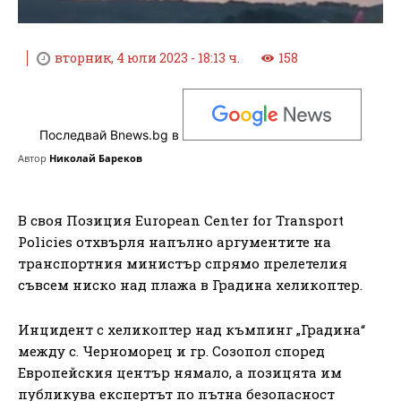
вторник, 4 юли 2023 - 18:13 ч.
158
Последвай Bnews.bg в
Автор
Николай Бареков
В своя Позиция European Center for Transport
Policies отхвърля напълно аргументите на
транспортния министър спрямо прелетелия
съвсем ниско над плажа в Градина хеликоптер.
Инцидент с хеликоптер над къмпинг „Градина“
между с. Черноморец и гр. Созопол според
Европейския център нямало, а позицята им
публикува експертът по пътна безопасност