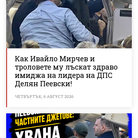
Как Ивайло Мирчев и
троловете му лъскат здраво
имиджа на лидера на ДПС
Делян Пеевски!
ЧЕТВЪРТЪК, 6 АВГУСТ 2026