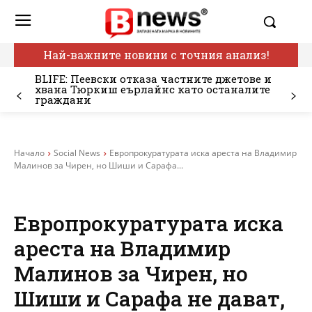
Най-важните новини с точния анализ!
BLIFE: Пеевски отказа частните джетове и
хвана Тюркиш еърлайнс като останалите
граждани
Начало
Social News
Европрокуратурата иска ареста на Владимир
Малинов за Чирен, но Шиши и Сарафа...
Европрокуратурата иска
ареста на Владимир
Малинов за Чирен, но
Шиши и Сарафа не дават,