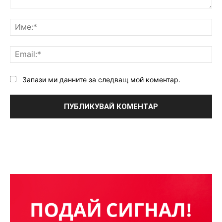
Коментар:
Им
Ema
Запази ми данните за следващ мой коментар.