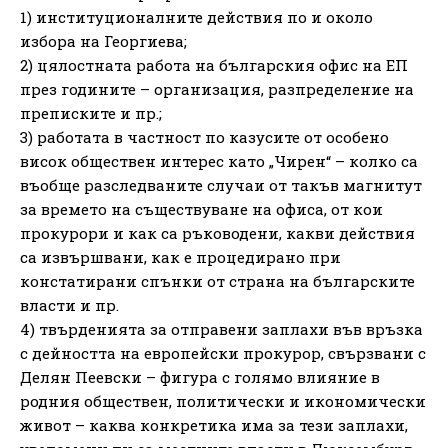
1) институционалните действия по и около
избора на Георгиева;
2) цялостната работа на българския офис на ЕП
през годините – организация, разпределение на
преписките и пр.;
3) работата в частност по казусите от особено
висок обществен интерес като „Чирен“ – колко са
въобще разследваните случаи от такъв магнитут
за времето на съществуване на офиса, от кои
прокурори и как са ръководени, какви действия
са извършвани, как е процедирано при
констатирани спънки от страна на българските
власти и пр.
4) твърденията за отправени заплахи във връзка
с дейността на европейски прокурор, свързвани с
Делян Пеевски – фигура с голямо влияние в
родния обществен, политически и икономически
живот – каква конкретика има за тези заплахи,