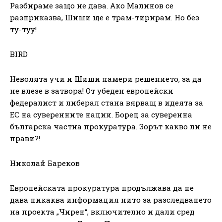
Разбираме защо не дава. Ако Малинов се
разприказва, Шиши ще е трам-тирирам. Но без
ту-туу!
BIRD
Неволята учи и Шиши намери решението, за да
не влезе в затвора! От убеден европейски
федералист и либерал стана вярващ в идеята за
ЕС на суверенните нации. Борец за суверенна
българска частна прокуратура. Зорът какво ли не
прави?!
Николай Бареков
Европейската прокуратура продължава да не
дава никаква информация нито за разследването
на проекта „Чирен“, включително и дали сред