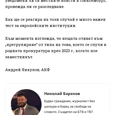
уведомени ли са местните власти в Люксембург,
провежда ли се разследване.
Как ще се реагира на този случай е много важен
тест за европейските институции.
Към момента изглежда, че нещата отиват към
„прегрупиране“ от типа на това, което се случи в
родната прокуратура през 2023 г., когато пое
заместникът.
Андрей Янкулов, АКФ
Николай Бареков
Буден гражданин, журналист без
цензура и борец за свобода на
словото. Създател на БТВ и ТВ7.