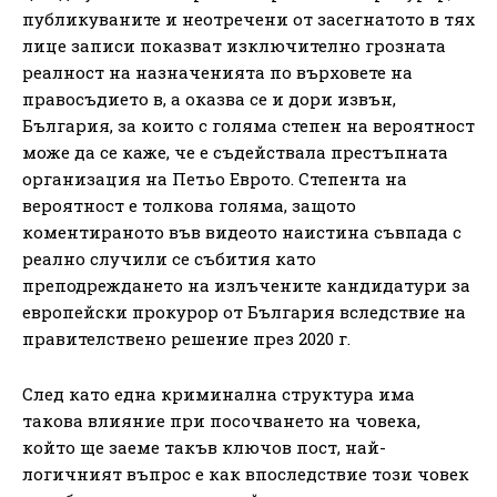
публикуваните и неотречени от засегнатото в тях
лице записи показват изключително грозната
реалност на назначенията по върховете на
правосъдието в, а оказва се и дори извън,
България, за които с голяма степен на вероятност
може да се каже, че е съдействала престъпната
организация на Петьо Еврото. Степента на
вероятност е толкова голяма, защото
коментираното във видеото наистина съвпада с
реално случили се събития като
преподреждането на излъчените кандидатури за
европейски прокурор от България вследствие на
правителствено решение през 2020 г.
След като една криминална структура има
такова влияние при посочването на човека,
който ще заеме такъв ключов пост, най-
логичният въпрос е как впоследствие този човек