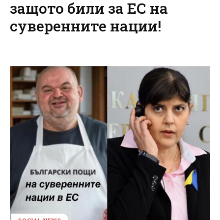
защото били за ЕС на
суверенните нации!