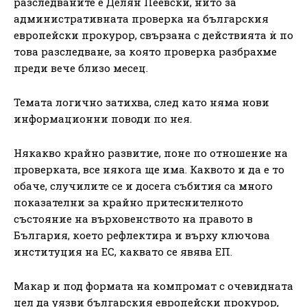
разследваните е Делян Пеевски, нито за
административната проверка на българския
европейски прокурор, свързана с действията ѝ по
това разследване, за която проверка разбрахме
преди вече близо месец.
Темата логично затихва, след като няма нови
информационни поводи по нея.
Някакво крайно развитие, поне по отношение на
проверката, все някога ще има. Каквото и да е то
обаче, случилите се и досега събития са много
показателни за крайно притеснителното
състояние на върховенството на правото в
България, което рефлектира и върху ключова
институция на ЕС, каквато се явява ЕП.
Макар и под формата на компромат с очевидната
цел да уязви българския европейски прокурор,