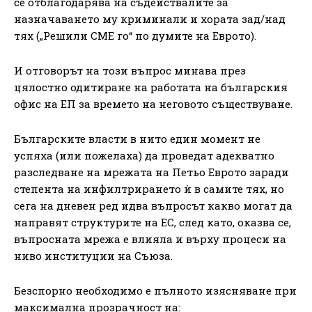
се отблагодарява на съдействалите за
назначаването му криминали и хората зад/над
тях („Решили СМЕ го“ по думите на Еврото).
И отговорът на този въпрос минава през
цялостно одитиране на работата на българския
офис на ЕП за времето на неговото съществуване.
Българските власти в нито един момент не
успяха (или пожелаха) да проведат адекватно
разследване на мрежата на Петьо Еврото заради
степента на инфилтрирането ѝ в самите тях, но
сега на дневен ред идва въпросът какво могат да
направят структурите на ЕС, след като, оказва се,
въпросната мрежа е влияла и върху процеси на
ниво институции на Съюза.
Безспорно необходимо е пълното изясняване при
максимална прозрачност на: