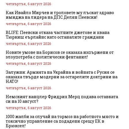
четвъртък, 6 август 2026
Как Ивайло Мирчев и троловете му лъскат здраво
имиджа на лидера на ДПС Делян Пеевски!
четвъртък, 6 август 2026
BLIFE: Пеевски отказа частните джетове и хвана
Тюркиш еърлайнс като останалите граждани
четвъртък, 6 август 2026
Новите умове на Борисов се оказаха изпържени от
злоупотреба с политически фентанил!
четвъртък, 6 август 2026
Залужни: Армията на Украйна и войната с Русия се
оказаха твърде модерни за остарелите доктрини на
НАТО!
четвъртък, 6 август 2026
Немският канцлер Фридрих Мерц подава оставката
си на 10 август?
четвъртък, 6 август 2026
1000 жалби за случай на тормоз на работното място и
токсично управление са подадени срещу ЕК в
Брюксел!