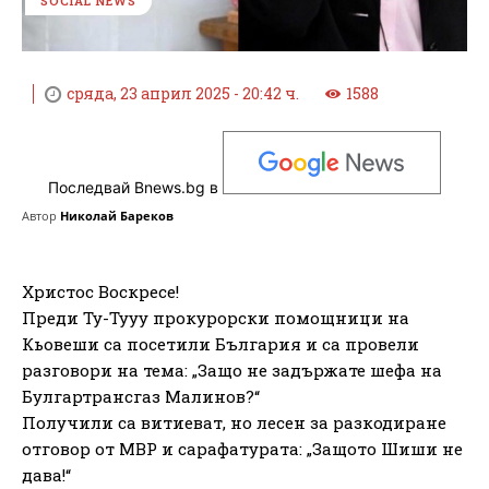
SOCIAL NEWS
сряда, 23 април 2025 - 20:42 ч.
1588
Последвай Bnews.bg в
Автор
Николай Бареков
Христос Воскресе!
Преди Ту-Тууу прокурорски помощници на
Кьовеши са посетили България и са провели
разговори на тема: „Защо не задържате шефа на
Булгартрансгаз Малинов?“
Получили са витиеват, но лесен за разкодиране
отговор от МВР и сарафатурата: „Защото Шиши не
дава!“