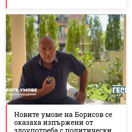
Новите умове на Борисов се
оказаха изпържени от
злоупотреба с политически