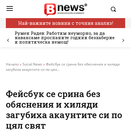
Най-важните новини с точния анализ!
Румен Радев: Работим неуморно, за да
наваксаме проспаните години безхаберие
и политическа немощ!
Начало
Social News
Фейсбук се срина без обяснения и хиляди
загубиха акаунтите си по цял...
Фейсбук се срина без
обяснения и хиляди
загубиха акаунтите си по
цял свят