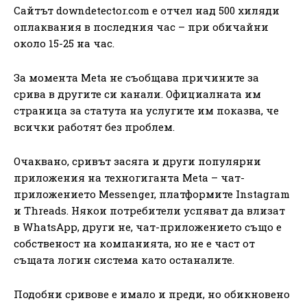
Сайтът downdetector.com е отчел над 500 хиляди
оплаквания в последния час – при обичайни
около 15-25 на час.
За момента Meta не съобщава причините за
срива в другите си канали. Официалната им
страница за статута на услугите им показва, че
всички работят без проблем.
Очаквано, сривът засяга и други популярни
приложения на техногиганта Meta – чат-
приложението Messenger, платформите Instagram
и Threads. Някои потребители успяват да влизат
в WhatsApp, други не, чат-приложението също е
собственост на компанията, но не е част от
същата логин система като останалите.
Подобни сривове е имало и преди, но обикновено