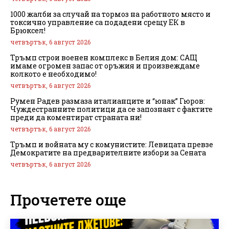
1000 жалби за случай на тормоз на работното място и
токсично управление са подадени срещу ЕК в
Брюксел!
четвъртък, 6 август 2026
Тръмп строи военен комплекс в Белия дом: САЩ
имаме огромен запас от оръжия и произвеждаме
колкото е необходимо!
четвъртък, 6 август 2026
Румен Радев размаза италианците и “юнак” Гюров:
Чуждестранните политици да се запознаят с фактите
преди да коментират страната ни!
четвъртък, 6 август 2026
Тръмп и войната му с комунистите: Левицата превзе
Демократите на предварителните избори за Сената
четвъртък, 6 август 2026
Прочетете още