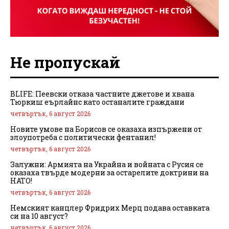
Не пропускай
BLIFE: Пеевски отказа частните джетове и хвана
Тюркиш еърлайнс като останалите граждани
четвъртък, 6 август 2026
Новите умове на Борисов се оказаха изпържени от
злоупотреба с политически фентанил!
четвъртък, 6 август 2026
Залужни: Армията на Украйна и войната с Русия се
оказаха твърде модерни за остарелите доктрини на
НАТО!
четвъртък, 6 август 2026
Немският канцлер Фридрих Мерц подава оставката
си на 10 август?
четвъртък, 6 август 2026