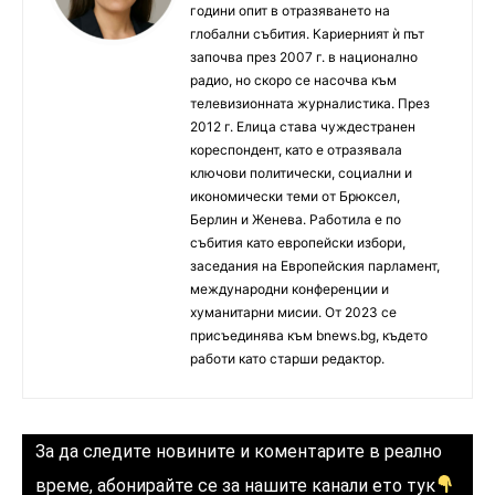
години опит в отразяването на
глобални събития. Кариерният ѝ път
започва през 2007 г. в национално
радио, но скоро се насочва към
телевизионната журналистика. През
2012 г. Елица става чуждестранен
кореспондент, като е отразявала
ключови политически, социални и
икономически теми от Брюксел,
Берлин и Женева. Работила е по
събития като европейски избори,
заседания на Европейския парламент,
международни конференции и
хуманитарни мисии. От 2023 се
присъединява към bnews.bg, където
работи като старши редактор.
За да следите новините и коментарите в реално
време, абонирайте се за нашите канали ето тук