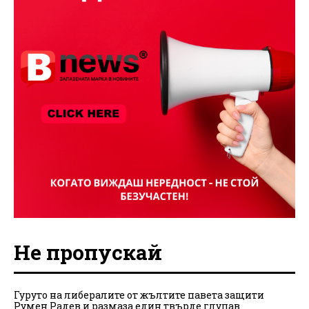
Не пропускай
Гуруто на либералите от жълтите павета защити
Румен Радев и размаза един твърде глупав