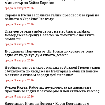
министър на Бойко Борисов
сряда, 5 август 2026
Европа и Русия започнаха тайни преговори за край на
войната в Украйна! Ето къде
сряда, 5 август 2026
Главчев се оказа арбитърът във войната на Иван
Демерджиев срещу Пеевски за полетите с частните
самолети
сряда, 5 август 2026
Д-р Даниел Парушев от ПБ: Няма по хубаво от това
една жена да чуе думичката „мамо“
сряда, 5 август 2026
Необявеният от никого кандидат Андрей Гюров удари
с бухалката по имиджа на България и обвини Банско
в антисемитизъм заради фейк новина!
сряда, 5 август 2026
Румен Радев: Работим неуморно, за да наваксаме
проспаните години безхаберие и политическа немощ!
сряда, 5 август 2026
Балотажът Илияна Йотова – Костя Костадинов е