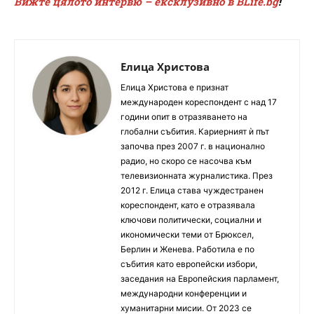
Вижте цялото интервю – ексклузивно в BLife.bg
!
Елица Христова
Елица Христова е признат
международен кореспондент с над 17
години опит в отразяването на
глобални събития. Кариерният ѝ път
започва през 2007 г. в национално
радио, но скоро се насочва към
телевизионната журналистика. През
2012 г. Елица става чуждестранен
кореспондент, като е отразявала
ключови политически, социални и
икономически теми от Брюксел,
Берлин и Женева. Работила е по
събития като европейски избори,
заседания на Европейския парламент,
международни конференции и
хуманитарни мисии. От 2023 се