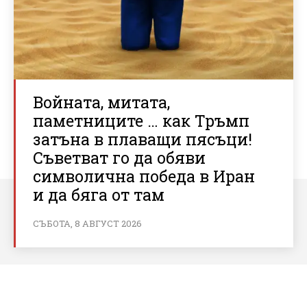
Войната, митата,
паметниците … как Тръмп
затъна в плаващи пясъци!
Съветват го да обяви
символична победа в Иран
и да бяга от там
СЪБОТА, 8 АВГУСТ 2026