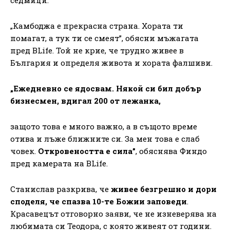
„Камбоджа е прекрасна страна. Хората ти
помагат, а тук ти се смеят”, обясни мъжагата
пред BLife. Той не крие, че трудно живее в
България и определя живота и хората фалшиви.
„Ежедневно се ядосвам. Някой си бил добър
бизнесмен, вдигал 200 от лежанка,
защото това е много важно, а в същото време
отива и лъже ближните си. За мен това е слаб
човек.
Откровеността е сила”
, обяснява Финдо
пред камерата на BLife.
Станислав разкрива, че
живее безгрешно и дори
споделя, че спазва 10-те Божии заповеди
.
Красавецът отговорно заяви, че не изневерява на
любимата си Теодора, с която живеят от години.