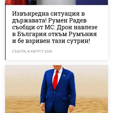
Извънредна ситуация в
държавата! Румен Радев
съобщи от МС: Дрон навлезе
в България откъм Румъния
и бе взривен тази сутрин!
СЪБОТА, 8 АВГУСТ 2026