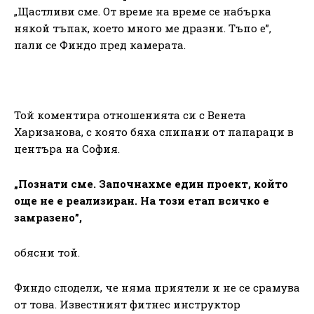
„Щастливи сме. От време на време се набърка
някой тъпак, което много ме дразни. Тъпо е”,
пали се Финдо пред камерата.
Той коментира отношенията си с Венета
Харизанова, с която бяха спипани от папараци в
центъра на София.
„Познати сме. Започнахме един проект, който
още не е реализиран. На този етап всичко е
замразено”,
обясни той.
Финдо сподели, че няма приятели и не се срамува
от това. Известният фитнес инструктор