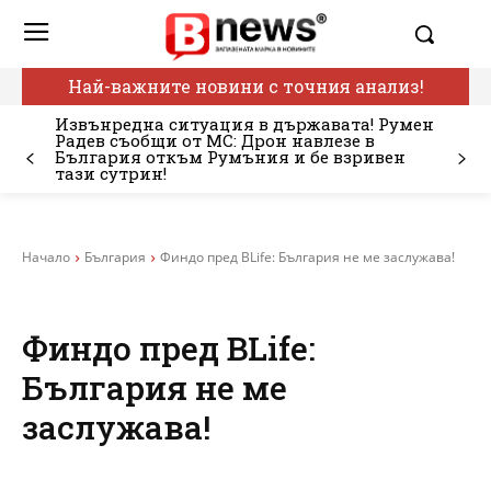
Най-важните новини с точния анализ!
Извънредна ситуация в държавата! Румен
Радев съобщи от МС: Дрон навлезе в
България откъм Румъния и бе взривен
тази сутрин!
Начало
България
Финдо пред BLife: България не ме заслужава!
Финдо пред BLife:
България не ме
заслужава!