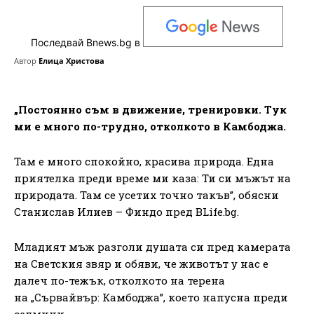
Последвай Bnews.bg в
Автор
Елица Христова
„Постоянно съм в движение, тренировки. Тук
ми е много по-трудно, отколкото в Камбоджа.
Там е много спокойно, красива природа. Една
приятелка преди време ми каза: Ти си мъжът на
природата. Там се усетих точно такъв”, обясни
Станислав Илиев – Финдо пред BLife.bg.
Младият мъж разголи душата си пред камерата
на Светския звяр и обяви, че животът у нас е
далеч по-тежък, отколкото на терена
на „Сървайвър: Камбоджа”, което напусна преди
седмици.