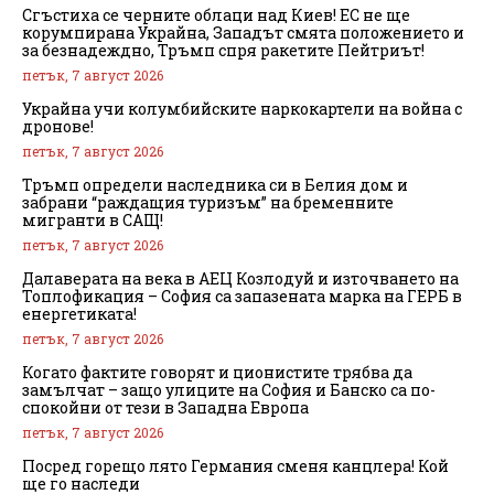
Сгъстиха се черните облаци над Киев! ЕС не ще
корумпирана Украйна, Западът смята положението и
за безнадеждно, Тръмп спря ракетите Пейтриът!
петък, 7 август 2026
Украйна учи колумбийските наркокартели на война с
дронове!
петък, 7 август 2026
Тръмп определи наследника си в Белия дом и
забрани “раждащия туризъм” на бременните
мигранти в САЩ!
петък, 7 август 2026
Далаверата на века в АЕЦ Козлодуй и източването на
Топлофикация – София са запазената марка на ГЕРБ в
енергетиката!
петък, 7 август 2026
Когато фактите говорят и ционистите трябва да
замълчат – защо улиците на София и Банско са по-
спокойни от тези в Западна Европа
петък, 7 август 2026
Посред горещо лято Германия сменя канцлера! Кой
ще го наследи