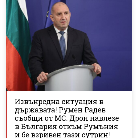
Извънредна ситуация в
държавата! Румен Радев
съобщи от МС: Дрон навлезе
в България откъм Румъния
и бе взривен тази сутрин!