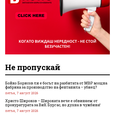
Не пропускай
Бойко Борисов ли е босът на разбитата от МВР мощна
фабрика за производство на фентанила – убиец?
петък, 7 август 2026
Христо Широков – Широката вече е обвиняем от
прокуратурата за ВиК Бургас, но духна в чужбина!
петък, 7 август 2026