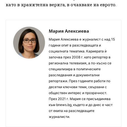
като в хранителна верига, в очакване на еврото.
Мария Алексиева
Мария Алексиева е журналист с над 15
години опит в разследващата и
социалната тематика. Кариерата ѝ
започва през 2008 г. като репортер в
регионална телевизия, а по-късно се
специализира в политическите
разследвания и документални
репортажи. През годините работи по
десетки ключови теми, свързани с
обществен интерес и прозрачност.
През 2021 г. Мария се присъединява
към bnews.bg, където и до днес е част
от екипа на разследващите
журналисти.