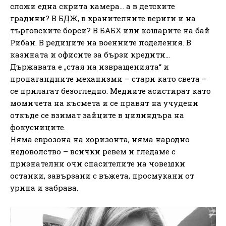
сложи една скрита камера… а в детските
градини? В БДЖ, в хранителните вериги и на
търговските борси? В БАБХ или кошарите на бай
Рибан. В редиците на военните поделения. В
казината и офисите за бързи кредити…
Държавата е „стая на извращенията“ и
пропагандните механизми – стари като света –
се прилагат безогледно. Медиите асистират като
момичета на късмета и се правят на учудени
откъде се взимат зайците в цилиндъра на
фокусниците.
Няма еврозона на хоризонта, няма народно
недоволство – всички ревем и гледаме с
признателни очи спасителите на човешки
останки, завързани с въжета, просмукани от
урина и забрава.