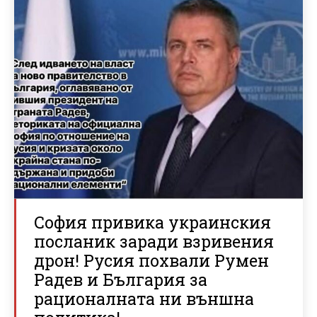
София привика украинския
посланик заради взривения
дрон! Русия похвали Румен
Радев и България за
рационалната ни външна