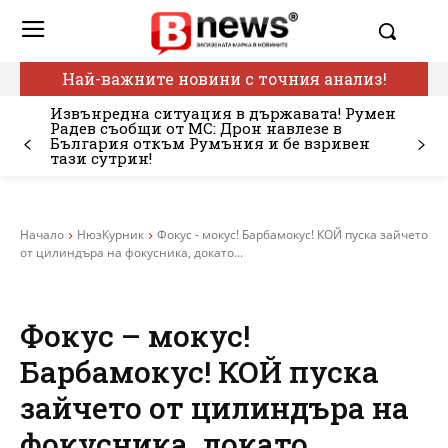
Най-важните новини с точния анализ!
Извънредна ситуация в държавата! Румен
Радев съобщи от МС: Дрон навлезе в
България откъм Румъния и бе взривен
тази сутрин!
Начало
НюзКурник
Фокус - мокус! Барбамокус! КОЙ пуска зайчето
от цилиндъра на фокусника, докато...
Фокус – мокус!
Барбамокус! КОЙ пуска
зайчето от цилиндъра на
фокусника, докато