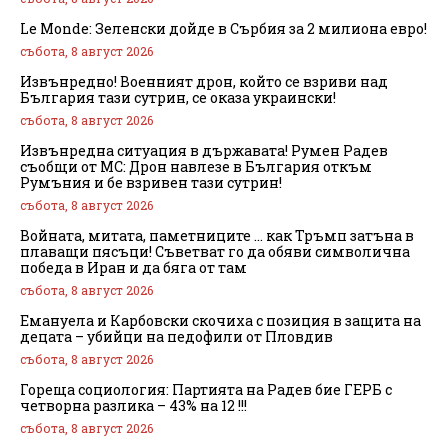
Le Monde: Зеленски дойде в Сърбия за 2 милиона евро!
събота, 8 август 2026
Извънредно! Военният дрон, който се взриви над
България тази сутрин, се оказа украински!
събота, 8 август 2026
Извънредна ситуация в държавата! Румен Радев
съобщи от МС: Дрон навлезе в България откъм
Румъния и бе взривен тази сутрин!
събота, 8 август 2026
Войната, митата, паметниците … как Тръмп затъна в
плаващи пясъци! Съветват го да обяви символична
победа в Иран и да бяга от там
събота, 8 август 2026
Емануела и Карбовски скочиха с позиция в защита на
децата – убийци на педофили от Пловдив
събота, 8 август 2026
Гореща социология: Партията на Радев бие ГЕРБ с
четворна разлика – 43% на 12 !!!
събота, 8 август 2026