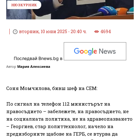
НЮЗКУРНИК
вторник, 10 юни 2025 - 20:40 ч.
4694
Последвай Bnews.bg в
Автор
Мария Алексиева
Соня Момчилова, бивш шеф на СЕМ:
По сигнал на телефон 112 министърът на
правосъдието – забележете, на правосъдието, не
на социалната политика, не на здравеопазването
– Георгиев, стар политтехнолог, начело на
предизборните щабове на ГЕРБ, се втурва да