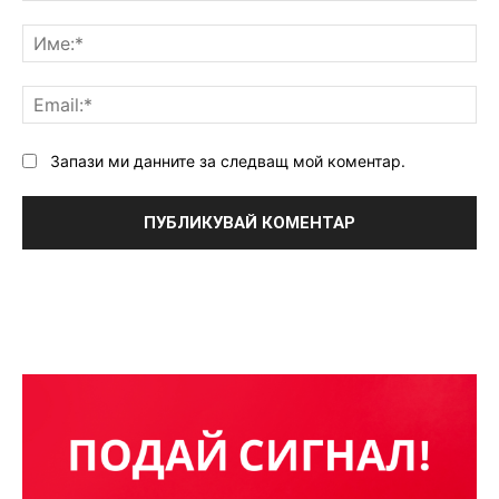
Коментар:
Им
Ema
Запази ми данните за следващ мой коментар.