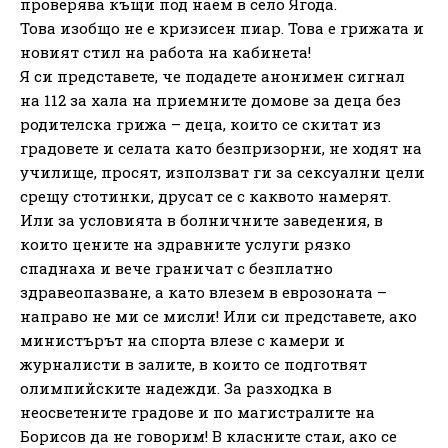
проверява къщи под наем в село Ягода.
Това изобщо не е кризисен пиар. Това е грижата и
новият стил на работа на кабинета!
Я си представете, че подадете анонимен сигнал
на 112 за хала на приемните домове за деца без
родителска грижа – деца, които се скитат из
градовете и селата като безпризорни, не ходят на
училище, просят, използват ги за сексуални цели
срещу стотинки, друсат се с каквото намерят.
Или за условията в болничните заведения, в
които цените на здравните услуги рязко
спаднаха и вече граничат с безплатно
здравеопазване, а като влезем в еврозоната –
направо не ми се мисли! Или си представете, ако
министърът на спорта влезе с камери и
журналисти в залите, в които се подготвят
олимпийските надежди. За разходка в
неосветените градове и по магистралите на
Борисов да не говорим! В класните стаи, ако се