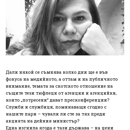
Дали някой се съмнява колко дни ще е във
фокуса на медийното, а оттам и на публичното
внимание, темата за скотското отношение на
същите тези тюфлеци от агенции и агенцийки,
които „потресени“ дават пресконференции?
Служби и службици, поминаващи сгодно с
нашите пари – чували ли сте за тях преди
акцията на дейния министър?
Една изгнила ягода е тази държава – на цени