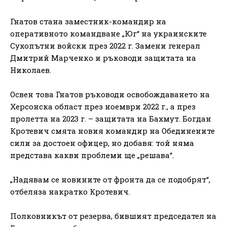
Гнатов стана заместник-командир на
оперативното командване „Юг“ на украинските
Сухопътни войски през 2022 г. Замени генерал
Дмитрий Марченко и ръководи защитата на
Николаев.
Освен това Гнатов ръководи освобождаването на
Херсонска област през ноември 2022 г., а през
пролетта на 2023 г. – защитата на Бахмут. Богдан
Кротевич смята новия командир на Обединените
сили за достоен офицер, но добавя: той няма
представа какви проблеми ще „решава“.
„Надявам се новините от фронта да се подобрят“,
отбеляза накратко Кротевич.
Полковникът от резерва, бившият председател на