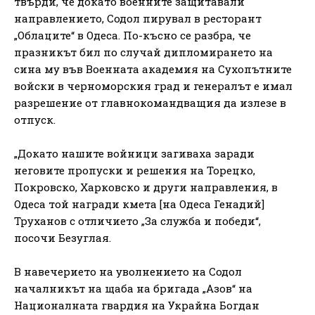
твърди, че докато военните защитавали
направлението, Содол пирувал в ресторант
„Облаците“ в Одеса. По-късно се разбра, че
празникът бил по случай дипломирането на
сина му във Военната академия на Сухопътните
войски в черноморския град и генералът е имал
разрешение от главнокомандващия да излезе в
отпуск.
„Докато нашите войници загиваха заради
неговите пропуски и решения на Торецко,
Покровско, Харковско и други направления, в
Одеса той награди кмета [на Одеса Генадий]
Труханов с отличието „За служба и победи“,
посочи Безуглая.
В навечерието на уволнението на Содол
началникът на щаба на бригада „Азов“ на
Националната гвардия на Украйна Богдан