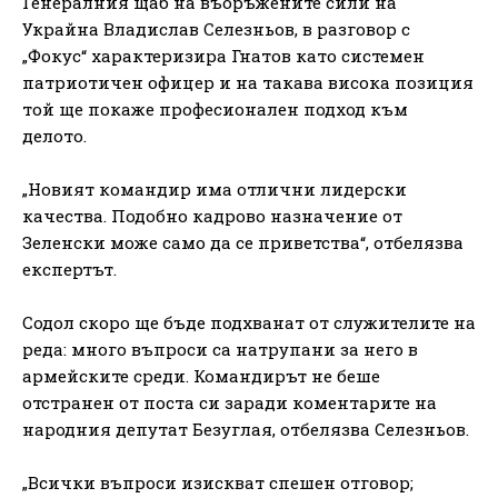
Генералния щаб на въоръжените сили на
Украйна Владислав Селезньов, в разговор с
„Фокус“ характеризира Гнатов като системен
патриотичен офицер и на такава висока позиция
той ще покаже професионален подход към
делото.
„Новият командир има отлични лидерски
качества. Подобно кадрово назначение от
Зеленски може само да се приветства“, отбелязва
експертът.
Содол скоро ще бъде подхванат от служителите на
реда: много въпроси са натрупани за него в
армейските среди. Командирът не беше
отстранен от поста си заради коментарите на
народния депутат Безуглая, отбелязва Селезньов.
„Всички въпроси изискват спешен отговор;