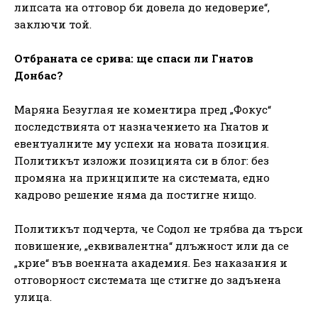
липсата на отговор би довела до недоверие“,
заключи той.
Отбраната се срива: ще спаси ли Гнатов
Донбас?
Маряна Безуглая не коментира пред „Фокус“
последствията от назначението на Гнатов и
евентуалните му успехи на новата позиция.
Политикът изложи позицията си в блог: без
промяна на принципите на системата, едно
кадрово решение няма да постигне нищо.
Политикът подчерта, че Содол не трябва да търси
повишение, „еквивалентна“ длъжност или да се
„крие“ във военната академия. Без наказания и
отговорност системата ще стигне до задънена
улица.