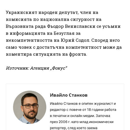
Украинският народен депутат, член на
комисията по национална сигурност на
Върховната рада Фьодор Вениславски се усъмни
в информацията на Безуглая за
некомпетентността на Юрий Содол. Според него
само човек с достатъчна компетентност може да
коментира ситуацията на фронта.
Източник: Агенция „Фокус“
Ивайло Станков
Ивайло Станков е опитен журналист и
редактор с повече от 18 години работа
в печатни и онлайн медии. Започва
през 2006 г. като млад икономически
репортер, след което заема