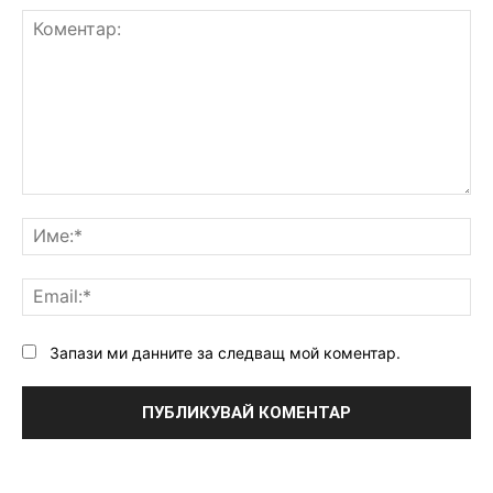
Коментар:
Им
Ema
Запази ми данните за следващ мой коментар.