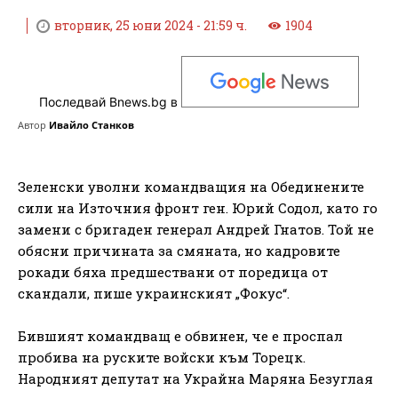
вторник, 25 юни 2024 - 21:59 ч.
1904
Последвай Bnews.bg в
Автор
Ивайло Станков
Зеленски уволни командващия на Обединените
сили на Източния фронт ген. Юрий Содол, като го
замени с бригаден генерал Андрей Гнатов. Той не
обясни причината за смяната, но кадровите
рокади бяха предшествани от поредица от
скандали, пише украинският „Фокус“.
Бившият командващ е обвинен, че е проспал
пробива на руските войски към Торецк.
Народният депутат на Украйна Маряна Безуглая