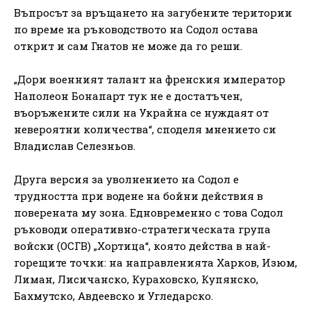
Въпросът за връщането на загубените територии
по време на ръководството на Содол остава
открит и сам Гнатов не може да го реши.
„Дори военният талант на френския император
Наполеон Бонапарт тук не е достатъчен,
въоръжените сили на Украйна се нуждаят от
невероятни количества“, споделя мнението си
Владислав Селезньов.
Друга версия за уволнението на Содол е
трудността при водене на бойни действия в
поверената му зона. Едновременно с това Содол
ръководи оперативно-стратегическата група
войски (ОСГВ) „Хортица“, която действа в най-
горещите точки: на направленията Харков, Изюм,
Лиман, Лисичанско, Кураховско, Купянско,
Бахмутско, Авдеевско и Угледарско.