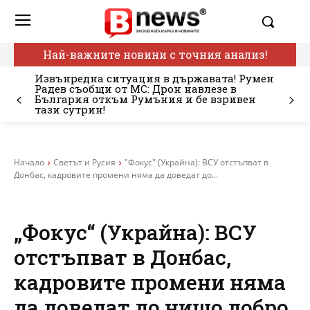
Най-важните новини с точния анализ!
Извънредна ситуация в държавата! Румен
Радев съобщи от МС: Дрон навлезе в
България откъм Румъния и бе взривен
тази сутрин!
Начало
Светът и Русия
"Фокус" (Украйна): ВСУ отстъпват в
Донбас, кадровите промени няма да доведат до...
„Фокус“ (Украйна): ВСУ
отстъпват в Донбас,
кадровите промени няма
да доведат до нищо добро