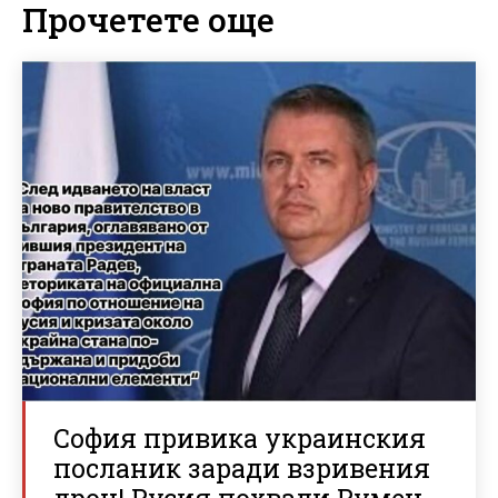
Прочетете още
София привика украинския
посланик заради взривения
дрон! Русия похвали Румен