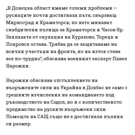
„В Донецка област имаме големи проблеми –
руснаците почти достигнаха пътя, свързващ
Мирноград и Краматорск, по него минават
снабдителни пътища за Краматорск и Часов Яр.
Заплахата от окупация на Курахово, Торецк и
Покровск остава. Трябва да се защитаваме на
всички участъци на фронта, но на изток става
все по-трудно“, обяснява военният експерт Павел
Нарожни.
Нарожни обяснява отстъплението на
въоръжените сили на Украйна в Донбас не само с
грешните изчисления на командването под
ръководството на Содол, но и с количественото
предимство на руските въоръжени сили.
Помощта на САЩ също не е достигнала пълния
си размер.