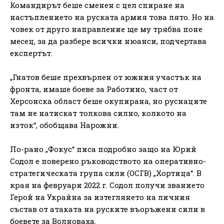
Командирът беше сменен с цел спиране на
настъплението на руската армия това лято. Но на
човек от друго направление ще му трябва поне
месец, за да разбере всички нюанси, подчертава
експертът.
„Гнатов беше прехвърлен от южния участък на
фронта, имаше боеве за Работино, част от
Херсонска област беше окупирана, но руснаците
там не натискат толкова силно, колкото на
изток“, обобщава Нарожни.
По-рано „Фокус“ ​​писа подробно защо на Юрий
Содол е поверено ръководството на оперативно-
стратегическата група сили (ОСГВ) „Хортица“. В
края на февруари 2022 г. Содол получи званието
Герой на Украйна за изтеглянето на личния
състав от атаката на руските въоръжени сили в
боевете за Волноваха.