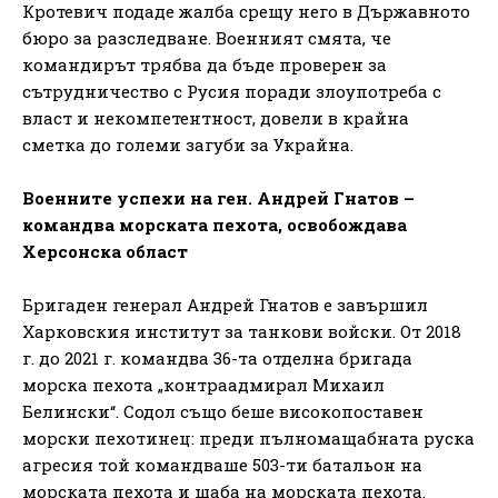
Кротевич подаде жалба срещу него в Държавното
бюро за разследване. Военният смята, че
командирът трябва да бъде проверен за
сътрудничество с Русия поради злоупотреба с
власт и некомпетентност, довели в крайна
сметка до големи загуби за Украйна.
Военните успехи на ген. Андрей Гнатов –
командва морската пехота, освобождава
Херсонска област
Бригаден генерал Андрей Гнатов е завършил
Харковския институт за танкови войски. От 2018
г. до 2021 г. командва 36-та отделна бригада
морска пехота „контраадмирал Михаил
Белински“. Содол също беше високопоставен
морски пехотинец: преди пълномащабната руска
агресия той командваше 503-ти батальон на
морската пехота и щаба на морската пехота.