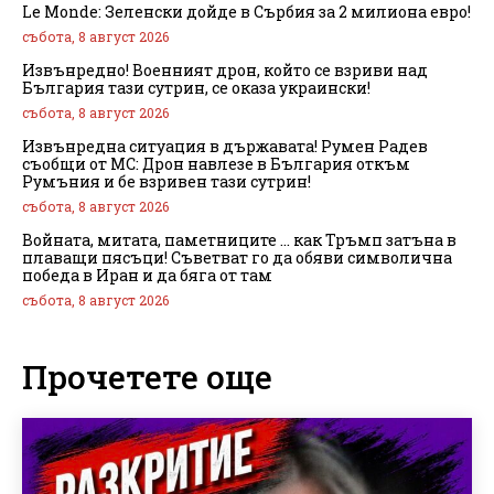
Le Monde: Зеленски дойде в Сърбия за 2 милиона евро!
събота, 8 август 2026
Извънредно! Военният дрон, който се взриви над
България тази сутрин, се оказа украински!
събота, 8 август 2026
Извънредна ситуация в държавата! Румен Радев
съобщи от МС: Дрон навлезе в България откъм
Румъния и бе взривен тази сутрин!
събота, 8 август 2026
Войната, митата, паметниците … как Тръмп затъна в
плаващи пясъци! Съветват го да обяви символична
победа в Иран и да бяга от там
събота, 8 август 2026
Прочетете още