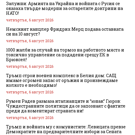
Залужни: Армията на Украйна и войната с Русия се
оказаха твърде модерни за остарелите доктрини на
НАТО!
четвъртък, 6 август 2026
Немският канцлер Фридрих Мерц подава оставката
си на 10 август?
четвъртък, 6 август 2026
1000 жалби за случай на тормоз на работното място и
токсично управление са подадени срещу ЕК в
Брюксел!
четвъртък, 6 август 2026
Тръмп строи военен комплекс в Белия дом: САЩ
имаме огромен запас от оръжия и произвеждаме
колкото е необходимо!
четвъртък, 6 август 2026
Румен Радев размаза италианците и “юнак” Гюров:
Чуждестранните политици да се запознаят с фактите
преди да коментират страната ни!
четвъртък, 6 август 2026
Тръмп и войната му с комунистите: Левицата превзе
Демократите на предварителните избори за Сената