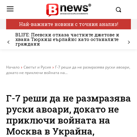
Най-важните новини с точния анализ!
BLIFE: Пеевски отказа частните джетове и
хвана Тюркиш еърлайнс като останалите
граждани
Начало
Светът и Русия
Г-7 реши да не размразява руски авоари,
докато не приключи войната на...
Г-7 реши да не размразява
руски авоари, докато не
приключи войната на
Москва в Украйна,