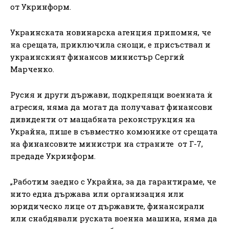
от Укринформ.
Украинската новинарска агенция припомня, че
на срещата, приключила снощи, е присъствал и
украинският финансов министър Сергий
Марченко.
Русия и други държави, подкрепящи военната ѝ
агресия, няма да могат да получават финансови
дивиденти от мащабната реконструкция на
Украйна, пише в съвместно комюнике от срещата
на финансовите министри на страните от Г-7,
предаде Укринформ.
„Работим заедно с Украйна, за да гарантираме, че
нито една държава или организация или
юридическо лице от държавите, финансирали
или снабдявали руската военна машина, няма да