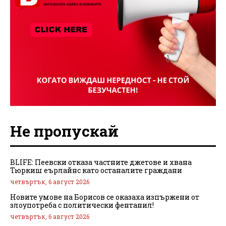
Не пропускай
BLIFE: Пеевски отказа частните джетове и хвана
Тюркиш еърлайнс като останалите граждани
четвъртък, 6 август 2026
Новите умове на Борисов се оказаха изпържени от
злоупотреба с политически фентанил!
четвъртък, 6 август 2026