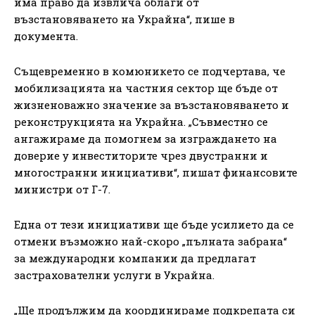
има право да извлича облаги от
възстановяването на Украйна“, пише в
документа.
Същевременно в комюникето се подчертава, че
мобилизацията на частния сектор ще бъде от
жизненоважно значение за възстановяването и
реконструкцията на Украйна. „Съвместно се
ангажираме да помогнем за изграждането на
доверие у инвеститорите чрез двустранни и
многостранни инициативи“, пишат финансовите
министри от Г-7.
Една от тези инициативи ще бъде усилието да се
отмени възможно най-скоро „пълната забрана“
за международни компании да предлагат
застрахователни услуги в Украйна.
„Ще продължим да координираме подкрепата си