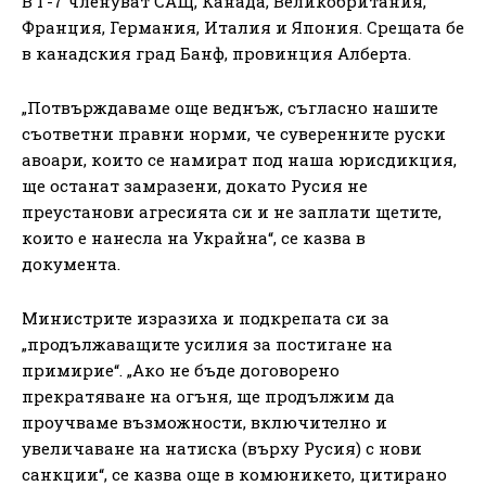
В Г-7 членуват САЩ, Канада, Великобритания,
Франция, Германия, Италия и Япония. Срещата бе
в канадския град Банф, провинция Алберта.
„Потвърждаваме още веднъж, съгласно нашите
съответни правни норми, че суверенните руски
авоари, които се намират под наша юрисдикция,
ще останат замразени, докато Русия не
преустанови агресията си и не заплати щетите,
които е нанесла на Украйна“, се казва в
документа.
Министрите изразиха и подкрепата си за
„продължаващите усилия за постигане на
примирие“. „Ако не бъде договорено
прекратяване на огъня, ще продължим да
проучваме възможности, включително и
увеличаване на натиска (върху Русия) с нови
санкции“, се казва още в комюникето, цитирано