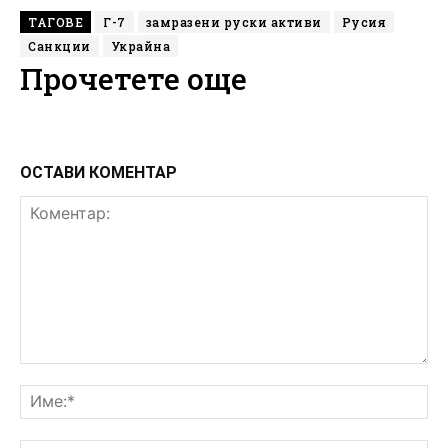
ТАГОВЕ
Г-7
замразени руски активи
Русия
Санкции
Украйна
Прочетете още
ОСТАВИ КОМЕНТАР
Коментар:
Им