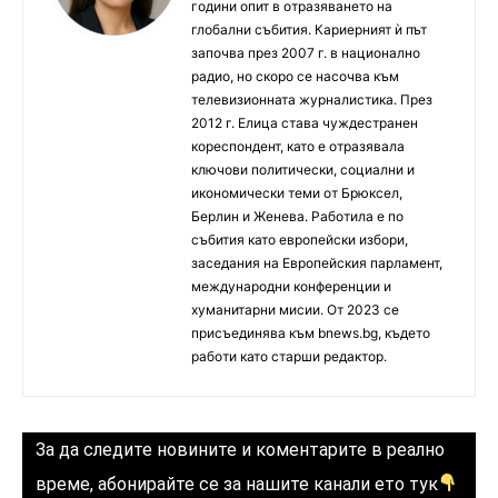
години опит в отразяването на
глобални събития. Кариерният ѝ път
започва през 2007 г. в национално
радио, но скоро се насочва към
телевизионната журналистика. През
2012 г. Елица става чуждестранен
кореспондент, като е отразявала
ключови политически, социални и
икономически теми от Брюксел,
Берлин и Женева. Работила е по
събития като европейски избори,
заседания на Европейския парламент,
международни конференции и
хуманитарни мисии. От 2023 се
присъединява към bnews.bg, където
работи като старши редактор.
За да следите новините и коментарите в реално
време, абонирайте се за нашите канали ето тук