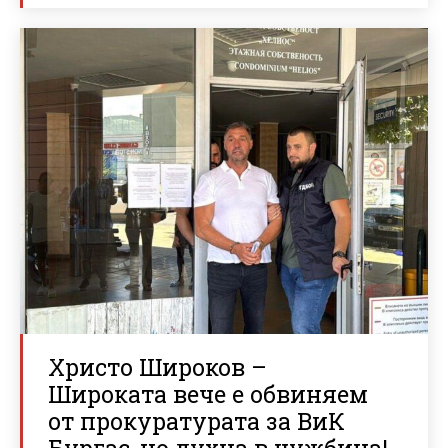
Христо Широков –
Широката вече е обвиняем
от прокуратурата за ВиК
Бургас, но духна в чужбина!