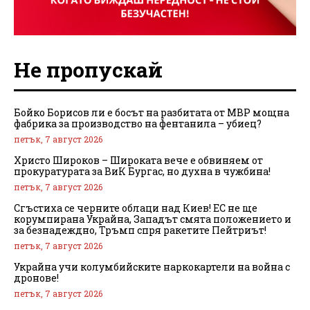
Не пропускай
Бойко Борисов ли е босът на разбитата от МВР мощна
фабрика за производство на фентанила – убиец?
петък, 7 август 2026
Христо Широков – Широката вече е обвиняем от
прокуратурата за ВиК Бургас, но духна в чужбина!
петък, 7 август 2026
Сгъстиха се черните облаци над Киев! ЕС не ще
корумпирана Украйна, Западът смята положението и
за безнадеждно, Тръмп спря ракетите Пейтриът!
петък, 7 август 2026
Украйна учи колумбийските наркокартели на война с
дронове!
петък, 7 август 2026