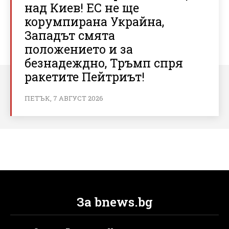
над Киев! ЕС не ще
корумпирана Украйна,
Западът смята
положението и за
безнадеждно, Тръмп спря
ракетите Пейтриът!
ПЕТЪК, 7 АВГУСТ 2026
За bnews.bg