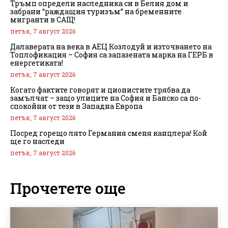
Тръмп определи наследника си в Белия дом и
забрани “раждащия туризъм” на бременните
мигранти в САЩ!
петък, 7 август 2026
Далаверата на века в АЕЦ Козлодуй и източването на
Топлофикация – София са запазената марка на ГЕРБ в
енергетиката!
петък, 7 август 2026
Когато фактите говорят и ционистите трябва да
замълчат – защо улиците на София и Банско са по-
спокойни от тези в Западна Европа
петък, 7 август 2026
Посред горещо лято Германия сменя канцлера! Кой
ще го наследи
петък, 7 август 2026
Прочетете още