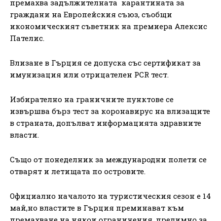
премахва задължителната карантината за
граждани на Европейския съюз, съобщи
икономическият съветник на премиера Алексис
Пателис.
Влизане в Гърция се допуска със сертификат за
имунизация или отрицателен PCR тест.
Избирателно на граничните пунктове се
извършва бърз тест за коронавирус на влизащите
в страната, допълват информацията здравните
власти.
Също от понеделник за международни полети се
отварят и летищата по островите.
Официално началото на туристическия сезон е 14
май,но властите в Гърция преминават към
премахване на някои ограничения, предимно за