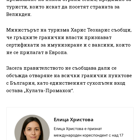
туристи, които искат да посетят страната за
Великден.
Министърът на туризма Харис Теохарис съобщи,
че гръцките гранични власти признават
сертификати за имунизиране и с ваксини, които
не се прилагат в Европа.
Засега правителството не съобщава дали се
обсъжда отваряне на всички гранични пунктове
с България, като единственият сухопътен вход
остава „Кулата-Промахон“.
Елица Христова
Елица Христова е признат
международен кореспондент с над 17