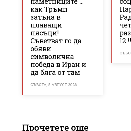
паметниците …
со
как Тръмп
Па
затъна в
Рад
плаващи
че
пясъци!
раз
Съветват го да
12 !!
обяви
СЪБОТ
символична
победа в Иран и
да бяга от там
СЪБОТА, 8 АВГУСТ 2026
Прочетете още