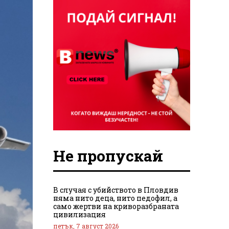
Не пропускай
В случая с убийството в Пловдив
няма нито деца, нито педофил, а
само жертви на криворазбраната
цивилизация
петък, 7 август 2026