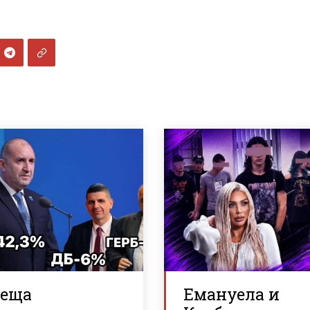
реща
Емануела и