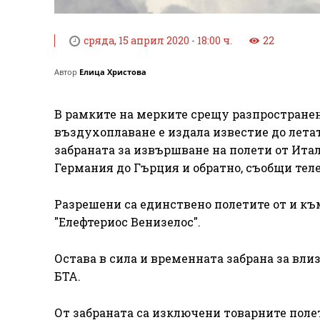
сряда, 15 април 2020 - 18:00 ч.
22
Автор
Елица Христова
В рамките на мерките срещу разпростране
въздухоплаване е издала известие до летат
забраната за извършване на полети от Ита
Германия до Гърция и обратно, съобщи тел
Разрешени са единствено полетите от и к
"Елефтериос Венизелос".
Остава в сила и временната забрана за вли
БТА.
От забраната са изключени товарните поле