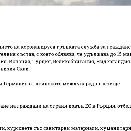
нието на коронавируса гръцката служба за гражданс
елния състав, с което обявява, че удължава до 15 ма
лия, Испания, Турция, Великобритания, Нидерландия
евизия Скай.
ъм Германия от атинското международно летище
зане на граждани на страни извън ЕС в Гърция, отбе
ти, курсовете със санитарни материали, хуманитар