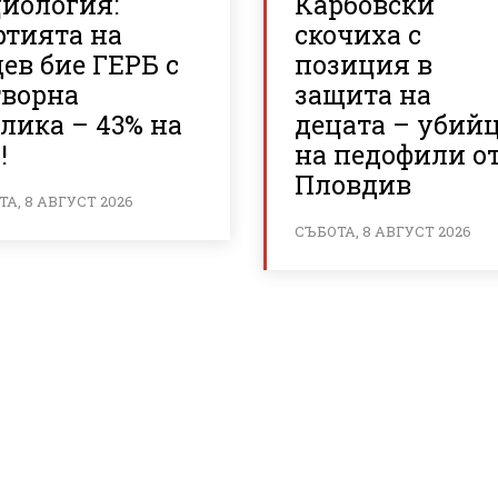
циология:
Карбовски
ртията на
скочиха с
ев бие ГЕРБ с
позиция в
творна
защита на
лика – 43% на
децата – убий
!
на педофили о
Пловдив
А, 8 АВГУСТ 2026
СЪБОТА, 8 АВГУСТ 2026