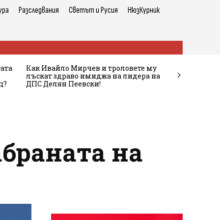
ура
Разследвания
Светът и Русия
НюзКурник
тата
Как Ивайло Мирчев и троловете му
лъскат здраво имиджа на лидера на
ц?
ДПС Делян Пеевски!
браната на