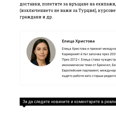
доставки, полетите за връщане на екипажи
(изключението не важи за Турция), курсове
граждани и др.
Елица Христова
Елица Христова е признат междунар
Кариерният ѝ път започва през 200
През 2012 г. Елица става чуждестр
икономически теми от Брюксел, Бер
Европейския парламент, междунаро
където работи като старши редакто
За да следите новините и коментарите в реалн