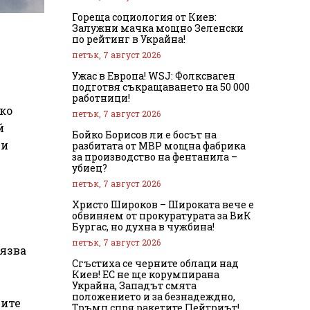
Гореща социология от Киев:
Залужни мачка мощно Зеленски
по рейтинг в Украйна!
петък, 7 август 2026
Ужас в Европа! WSJ: Фолксваген
подготвя съкращаването на 50 000
работници!
ко
петък, 7 август 2026
й
Бойко Борисов ли е босът на
 и
разбитата от МВР мощна фабрика
за производство на фентанила –
убиец?
петък, 7 август 2026
Христо Широков – Широката вече е
обвиняем от прокуратурата за ВиК
Бургас, но духна в чужбина!
петък, 7 август 2026
лязва
Сгъстиха се черните облаци над
Киев! ЕС не ще корумпирана
Украйна, Западът смята
положението и за безнадеждно,
ните
Тръмп спря ракетите Пейтриът!