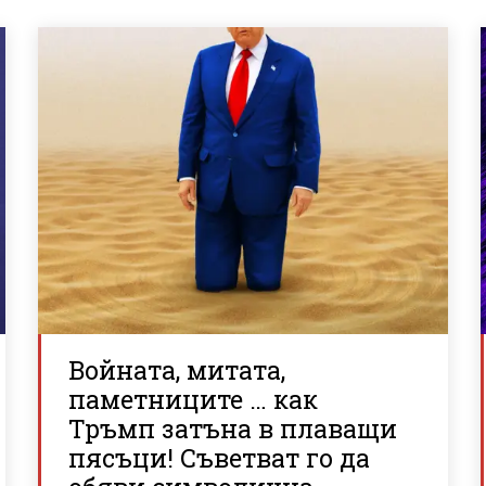
Войната, митата,
паметниците … как
Тръмп затъна в плаващи
пясъци! Съветват го да