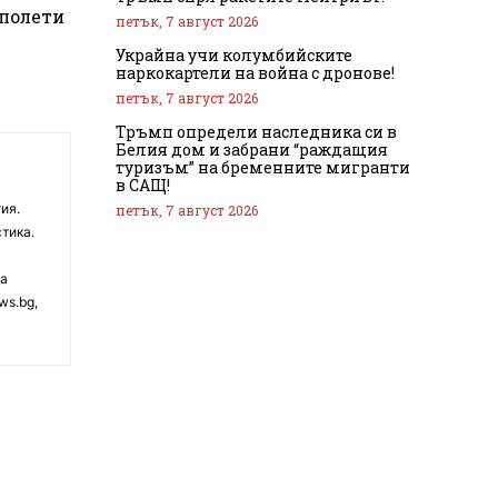
 полети
петък, 7 август 2026
Украйна учи колумбийските
наркокартели на война с дронове!
петък, 7 август 2026
Тръмп определи наследника си в
Белия дом и забрани “раждащия
туризъм” на бременните мигранти
в САЩ!
ия.
петък, 7 август 2026
тика.
на
ws.bg,