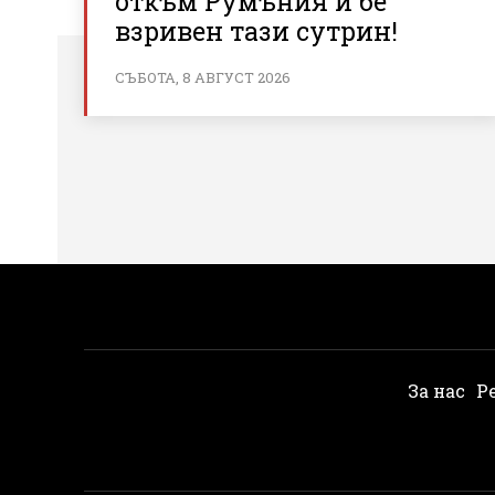
откъм Румъния и бе
взривен тази сутрин!
СЪБОТА, 8 АВГУСТ 2026
За нас
Р