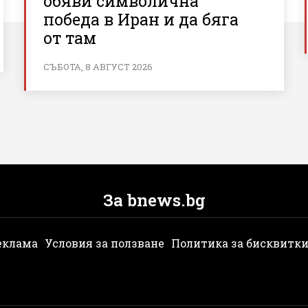
обяви символична
победа в Иран и да бяга
от там
СЪБОТА, 8 АВГУСТ 2026
За bnews.bg
еклама
Условия за ползване
Политика за бисквитк