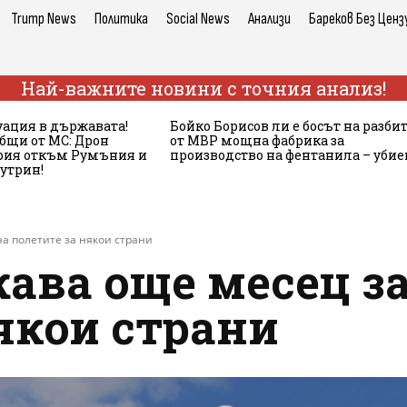
Trump News
Политика
Social News
Анализи
Бареков Без Ценз
Най-важните новини с точния анализ!
ация в държавата!
Бойко Борисов ли е босът на разби
бщи от МС: Дрон
от МВР мощна фабрика за
ария откъм Румъния и
производство на фентанила – убие
сутрин!
а полетите за някои страни
ава още месец за
якои страни