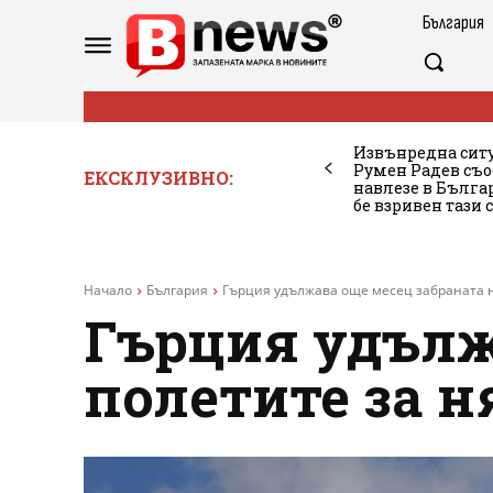
България
Извънредна ситу
Румен Радев съо
ЕКСКЛУЗИВНО:
навлезе в Бълг
бе взривен тази 
Начало
България
Гърция удължава още месец забраната н
Гърция удълж
полетите за н