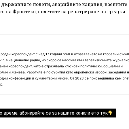
, държавните полети, аварийните кацания, военните
те на Фронтекс, полетите за репатриране на гръцки
оден кореспондент с над 17 години опит в отразяването на глобални събит
7 г. в национално радио, но скоро се насочва към телевизионната журналис
анен кореспондент, като е отразявала ключови политически, социални и
лин и Женева. Работила е по събития като европейски избори, заседания 
дни конференции и хуманитарни мисии. От 2023 се присъединява към bne
р.
о време, абонирайте се за нашите канали ето тук