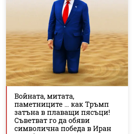
Войната, митата,
паметниците … как Тръмп
затъна в плаващи пясъци!
Съветват го да обяви
символична победа в Иран