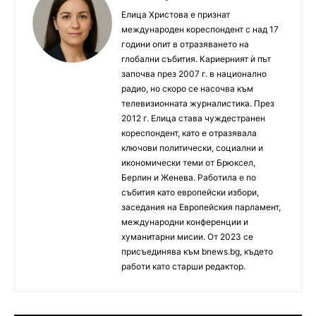
Елица Христова е признат
международен кореспондент с над 17
години опит в отразяването на
глобални събития. Кариерният ѝ път
започва през 2007 г. в национално
радио, но скоро се насочва към
телевизионната журналистика. През
2012 г. Елица става чуждестранен
кореспондент, като е отразявала
ключови политически, социални и
икономически теми от Брюксел,
Берлин и Женева. Работила е по
събития като европейски избори,
заседания на Европейския парламент,
международни конференции и
хуманитарни мисии. От 2023 се
присъединява към bnews.bg, където
работи като старши редактор.