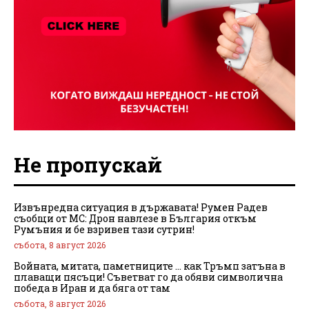
Не пропускай
Извънредна ситуация в държавата! Румен Радев
съобщи от МС: Дрон навлезе в България откъм
Румъния и бе взривен тази сутрин!
събота, 8 август 2026
Войната, митата, паметниците … как Тръмп затъна в
плаващи пясъци! Съветват го да обяви символична
победа в Иран и да бяга от там
събота, 8 август 2026