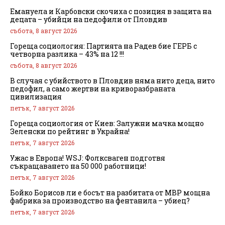
Емануела и Карбовски скочиха с позиция в защита на
децата – убийци на педофили от Пловдив
събота, 8 август 2026
Гореща социология: Партията на Радев бие ГЕРБ с
четворна разлика – 43% на 12 !!!
събота, 8 август 2026
В случая с убийството в Пловдив няма нито деца, нито
педофил, а само жертви на криворазбраната
цивилизация
петък, 7 август 2026
Гореща социология от Киев: Залужни мачка мощно
Зеленски по рейтинг в Украйна!
петък, 7 август 2026
Ужас в Европа! WSJ: Фолксваген подготвя
съкращаването на 50 000 работници!
петък, 7 август 2026
Бойко Борисов ли е босът на разбитата от МВР мощна
фабрика за производство на фентанила – убиец?
петък, 7 август 2026