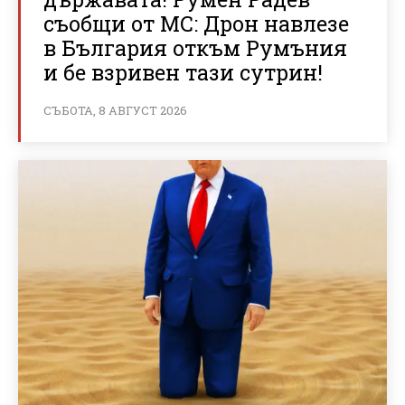
съобщи от МС: Дрон навлезе
в България откъм Румъния
и бе взривен тази сутрин!
СЪБОТА, 8 АВГУСТ 2026