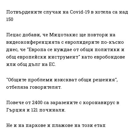
Потвърдените случаи на Covid-19 в хотела са над
150
Пецас добави, че Мицотакис ще повтори на
видеоконференцията с евролидерите по-късно
днес, че "Европа се нуждае от общи политики и
общ европейски инструмент" като евробондове
или общ дълг на ЕС.
"Общите проблеми изискват общи решения",
отбеляза говорителят.
Повече от 2400 са заразените с коронавирус в
Гърция и 121 починали.
Не и на паркове и плажове на този етап