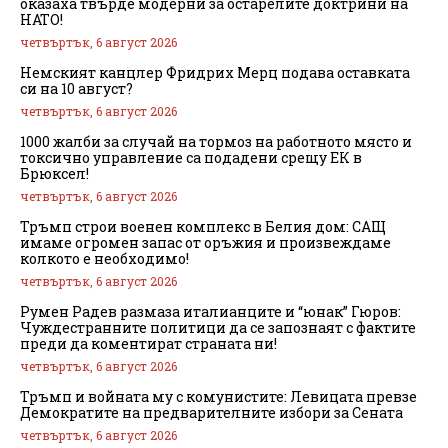
оказаха твърде модерни за остарелите доктрини на
НАТО!
четвъртък, 6 август 2026
Немският канцлер Фридрих Мерц подава оставката
си на 10 август?
четвъртък, 6 август 2026
1000 жалби за случай на тормоз на работното място и
токсично управление са подадени срещу ЕК в
Брюксел!
четвъртък, 6 август 2026
Тръмп строи военен комплекс в Белия дом: САЩ
имаме огромен запас от оръжия и произвеждаме
колкото е необходимо!
четвъртък, 6 август 2026
Румен Радев размаза италианците и “юнак” Гюров:
Чуждестранните политици да се запознаят с фактите
преди да коментират страната ни!
четвъртък, 6 август 2026
Тръмп и войната му с комунистите: Левицата превзе
Демократите на предварителните избори за Сената
четвъртък, 6 август 2026