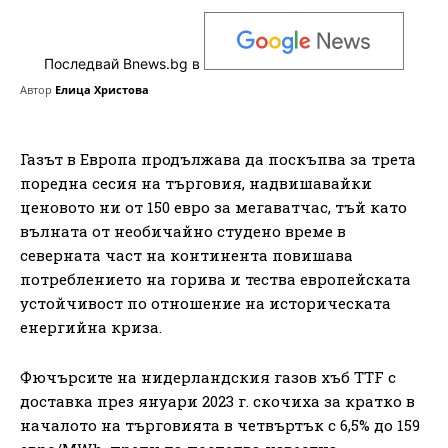
Последвай Bnews.bg в
Автор
Елица Христова
Газът в Европа продължава да поскъпва за трета
поредна сесия на търговия, надвишавайки
ценовото ни от 150 евро за мегаватчас, тъй като
вълната от необичайно студено време в
северната част на континента повишава
потреблението на горива и тества европейската
устойчивост по отношение на историческата
енергийна криза.
Фючърсите на нидерландския газов хъб TTF с
доставка през януари 2023 г. скочиха за кратко в
началото на търговията в четвъртък с 6,5% до 159