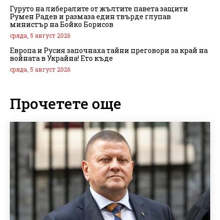
Гуруто на либералите от жълтите павета защити
Румен Радев и размаза един твърде глупав
министър на Бойко Борисов
сряда, 5 август 2026
Европа и Русия започнаха тайни преговори за край на
войната в Украйна! Ето къде
сряда, 5 август 2026
Прочетете още