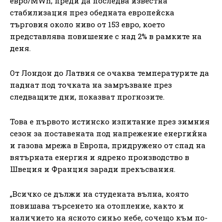
евро/MWh, преди да последва известна
стабилизация през обедната европейска
търговия около ниво от 153 евро, което
представлява повишение с над 2% в рамките на
деня.
От Лондон до Латвия се очаква температурите да
паднат под точката на замръзване през
следващите дни, показват прогнозите.
Това е първото истинско изпитание през зимния
сезон за поставената под напрежение енергийна
и газова мрежа в Европа, придружено от спад на
вятърната енергия и ядрено производство в
Швеция и Франция заради прекъсвания.
„Всичко се дължи на студената вълна, която
повишава търсенето на отопление, както и
наличието на ясното синьо небе, сочещо към по-