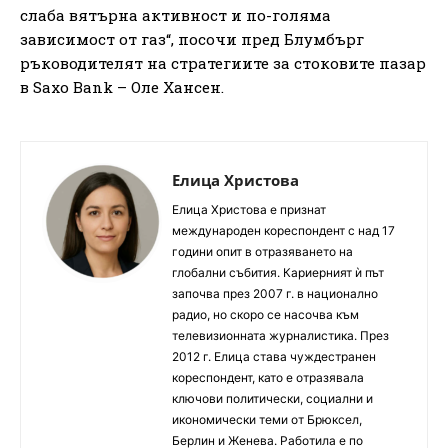
слаба вятърна активност и по-голяма
зависимост от газ“, посочи пред Блумбърг
ръководителят на стратегиите за стоковите пазар
в Saxo Bank – Оле Хансен.
Елица Христова
Елица Христова е признат
международен кореспондент с над 17
години опит в отразяването на
глобални събития. Кариерният ѝ път
започва през 2007 г. в национално
радио, но скоро се насочва към
телевизионната журналистика. През
2012 г. Елица става чуждестранен
кореспондент, като е отразявала
ключови политически, социални и
икономически теми от Брюксел,
Берлин и Женева. Работила е по