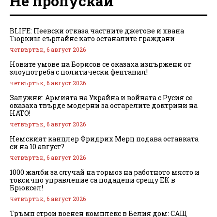
Не пропускай
BLIFE: Пеевски отказа частните джетове и хвана
Тюркиш еърлайнс като останалите граждани
четвъртък, 6 август 2026
Новите умове на Борисов се оказаха изпържени от
злоупотреба с политически фентанил!
четвъртък, 6 август 2026
Залужни: Армията на Украйна и войната с Русия се
оказаха твърде модерни за остарелите доктрини на
НАТО!
четвъртък, 6 август 2026
Немският канцлер Фридрих Мерц подава оставката
си на 10 август?
четвъртък, 6 август 2026
1000 жалби за случай на тормоз на работното място и
токсично управление са подадени срещу ЕК в
Брюксел!
четвъртък, 6 август 2026
Тръмп строи военен комплекс в Белия дом: САЩ