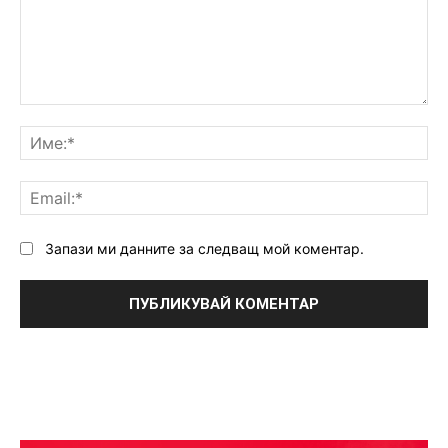
Коментар:
Им
Ema
Запази ми данните за следващ мой коментар.