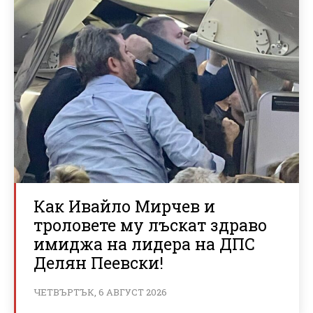
Как Ивайло Мирчев и
троловете му лъскат здраво
имиджа на лидера на ДПС
Делян Пеевски!
ЧЕТВЪРТЪК, 6 АВГУСТ 2026