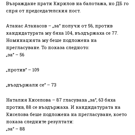
Възраждане прати Кирилов на балотажа, но ДБ го
спря от председателския пост.
Атанас Атанасов – „за“ получи от 56, против
кандидатурата му бяха 104, въздържаха се 77.
Номинацията му беше подложена на
прегласуване. То показа следното:
„за“ – 56
„против“ – 109
„въздържали се“ – 73
Наталия Киселова – 87 гласуваха „за“, 63 бяха
против, 88 се въздържаха. И кандидатурата на
Киселова беше подложена на прегласуване, което
показа следните резултати:
„за“ – 88