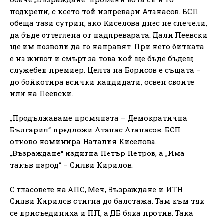
подкрепи, с което той изпревари Атанасов. БСП
обеща тази сутрин, ако Киселова днес не спечели,
да бъде оттеглена от надпреварата. Дали Пеевски
ще им позволи да го направят. При него битката
е на живот и смърт за това кой ще бъде бъдещ
служебен премиер. Целта на Борисов е същата –
до бойкотира всички кандидати, освен своите
или на Пеевски.
„Продължаваме промяната – Демократична
България“ предложи Атанас Атанасов. БСП
отново номинира Наталия Киселова.
„Възраждане“ издигна Петър Петров, а „Има
такъв народ“ – Силви Кирилов.
С гласовете на АПС, Меч, Възраждане и ИТН
Силви Кирилов стигна до балотажа. Там към тях
се присъединиха и ПП, а ДБ бяха против. Така