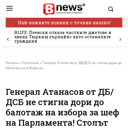
Най-важните новини с точния анализ!
BLIFE: Пеевски отказа частните джетове и
хвана Тюркиш еърлайнс като останалите
граждани
Начало
Политика
Генерал Атанасов от ДБ/ДСБ не стигна дори до
балотаж на избора за...
Генерал Атанасов от ДБ/
ДСБ не стигна дори до
балотаж на избора за шеф
на Парламента! Столът