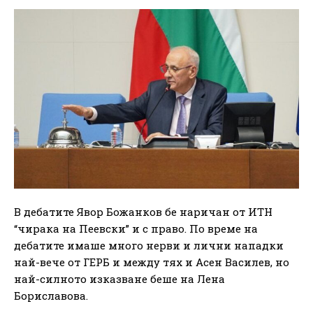
В дебатите Явор Божанков бе наричан от ИТН
“чирака на Пеевски” и с право. По време на
дебатите имаше много нерви и лични нападки
най-вече от ГЕРБ и между тях и Асен Василев, но
най-силното изказване беше на Лена
Бориславова.