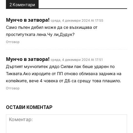
2 Коментари
Мунчо в затвора!
сряда, 4 декември 2024 At 17:55
Само пълен дебил може да се възхищава от
проститутката лена.Чу ли,Дудук?
Отговор
Мунчо в затвора!
сряда, 4 декември 2024 At 17:51
Дъртият мунчопитек дядо Силви пак беше ударен по
Тиквата.Ако изродите от ПП отново облизаха задника на
копейките, вече 4 човека от ДБ са срещу това плашило.
Отговор
ОСТАВИ КОМЕНТАР