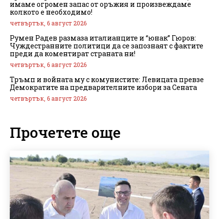
имаме огромен запас от оръжия и произвеждаме
колкото е необходимо!
четвъртък, 6 август 2026
Румен Радев размаза италианците и “юнак” Гюров:
Чуждестранните политици да се запознаят с фактите
преди да коментират страната ни!
четвъртък, 6 август 2026
Тръмп и войната му с комунистите: Левицата превзе
Демократите на предварителните избори за Сената
четвъртък, 6 август 2026
Прочетете още