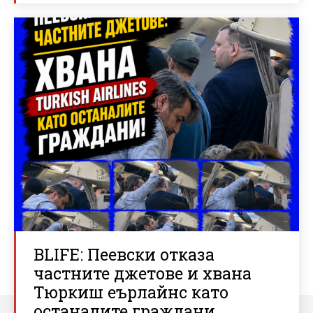
BLIFE: Пеевски отказа
частните джетове и хвана
Тюркиш еърлайнс като
останалите граждани