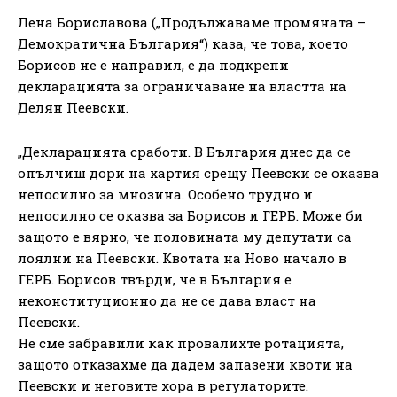
Лена Бориславова („Продължаваме промяната –
Демократична България“) каза, че това, което
Борисов не е направил, е да подкрепи
декларацията за ограничаване на властта на
Делян Пеевски.
„Декларацията сработи. В България днес да се
опълчиш дори на хартия срещу Пеевски се оказва
непосилно за мнозина. Особено трудно и
непосилно се оказва за Борисов и ГЕРБ. Може би
защото е вярно, че половината му депутати са
лоялни на Пеевски. Квотата на Ново начало в
ГЕРБ. Борисов твърди, че в България е
неконституционно да не се дава власт на
Пеевски.
Не сме забравили как провалихте ротацията,
защото отказахме да дадем запазени квоти на
Пеевски и неговите хора в регулаторите.