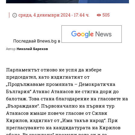
сряда, 4 декември 2024 - 17:44 ч.
505
Последвай Bnews.bg в
Автор
Николай Бареков
Парламентът отново не успя да избере
председател, като издигнатият от
„Продължаваме промяната – Демократична
България“ Атанас Атанасов не стигна дори до
балотаж. Това стана благодарение на гласовете на
„Възраждане“. Първоначално на първия тур
Атанасов имаше повече гласове от Силви
Кирилов, издигнат от „Има такъв народ“. При
прегласуването на кандидатурата на Кирилов
обаче „Възраждане“ промени вота си и го