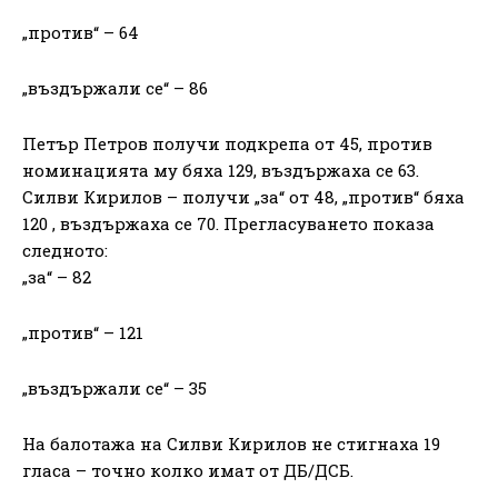
„против“ – 64
„въздържали се“ – 86
Петър Петров получи подкрепа от 45, против
номинацията му бяха 129, въздържаха се 63.
Силви Кирилов – получи „за“ от 48, „против“ бяха
120 , въздържаха се 70. Прегласуването показа
следното:
„за“ – 82
„против“ – 121
„въздържали се“ – 35
На балотажа на Силви Кирилов не стигнаха 19
гласа – точно колко имат от ДБ/ДСБ.