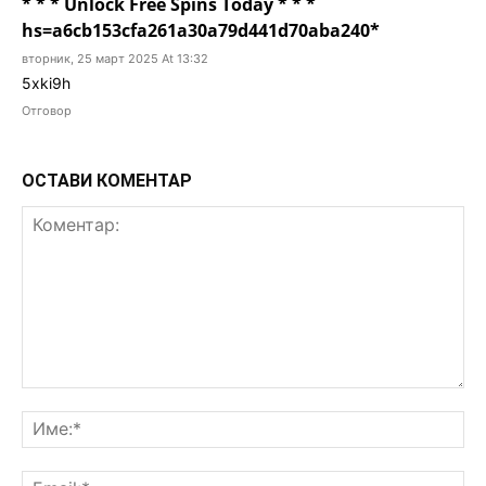
* * * Unlock Free Spins Today * * *
hs=a6cb153cfa261a30a79d441d70aba240*
вторник, 25 март 2025 At 13:32
5xki9h
Отговор
ОСТАВИ КОМЕНТАР
Коментар:
Им
Ema