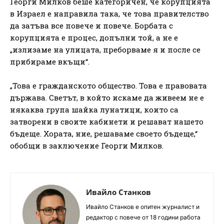
Георги Милков беше категоричен, че корупцията
в Израел е направила така, че това правителство
да затъва все повече и повече. Борбата с
корупцията е процес, допълни той, а не е
„излизаме на улицата, преборваме я и после се
прибираме вкъщи“.
„Това е гражданското общество. Това е правовата
държава. Светът, в който искаме да живеем не е
някаква група шайка лунатици, които са
затворени в своите кабинети и решават нашето
бъдеще. Хората, ние, решаваме своето бъдеще,“
обобщи в заключение Георги Милков.
Ивайло Станков
Ивайло Станков е опитен журналист и
редактор с повече от 18 години работа