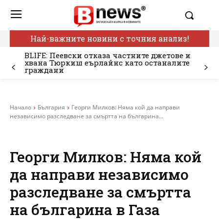
Най-важните новини с точния анализ!
BLIFE: Пеевски отказа частните джетове и
хвана Тюркиш еърлайнс като останалите
граждани
Начало
България
Георги Милков: Няма кой да направи
независимо разследване за смъртта на българина...
Георги Милков: Няма кой
да направи независимо
разследване за смъртта
на българина в Газа