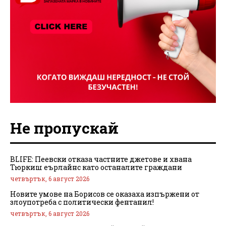
Не пропускай
BLIFE: Пеевски отказа частните джетове и хвана
Тюркиш еърлайнс като останалите граждани
четвъртък, 6 август 2026
Новите умове на Борисов се оказаха изпържени от
злоупотреба с политически фентанил!
четвъртък, 6 август 2026