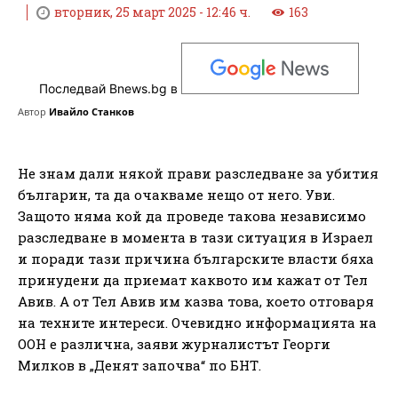
вторник, 25 март 2025 - 12:46 ч.
163
Последвай Bnews.bg в
Автор
Ивайло Станков
Не знам дали някой прави разследване за убития
българин, та да очакваме нещо от него. Уви.
Защото няма кой да проведе такова независимо
разследване в момента в тази ситуация в Израел
и поради тази причина българските власти бяха
принудени да приемат каквото им кажат от Тел
Авив. А от Тел Авив им казва това, което отговаря
на техните интереси. Очевидно информацията на
ООН е различна, заяви журналистът Георги
Милков в „Денят започва“ по БНТ.