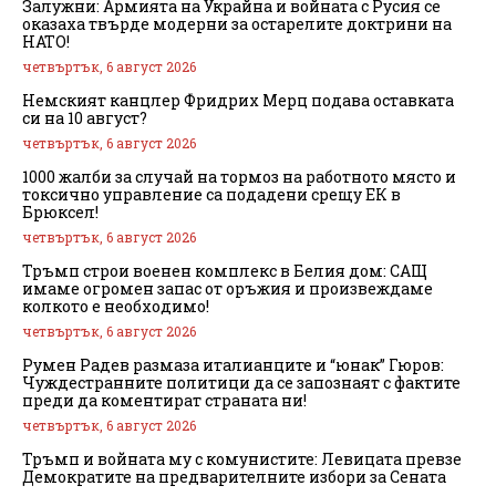
Залужни: Армията на Украйна и войната с Русия се
оказаха твърде модерни за остарелите доктрини на
НАТО!
четвъртък, 6 август 2026
Немският канцлер Фридрих Мерц подава оставката
си на 10 август?
четвъртък, 6 август 2026
1000 жалби за случай на тормоз на работното място и
токсично управление са подадени срещу ЕК в
Брюксел!
четвъртък, 6 август 2026
Тръмп строи военен комплекс в Белия дом: САЩ
имаме огромен запас от оръжия и произвеждаме
колкото е необходимо!
четвъртък, 6 август 2026
Румен Радев размаза италианците и “юнак” Гюров:
Чуждестранните политици да се запознаят с фактите
преди да коментират страната ни!
четвъртък, 6 август 2026
Тръмп и войната му с комунистите: Левицата превзе
Демократите на предварителните избори за Сената