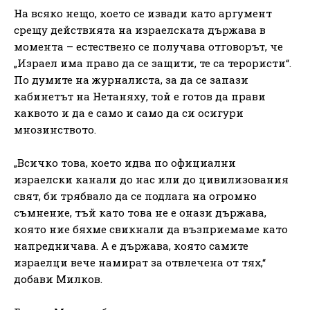
На всяко нещо, което се извади като аргумент
срещу действията на израелската държава в
момента – естествено се получава отговорът, че
„Израел има право да се защити, те са терористи“.
По думите на журналиста, за да се запази
кабинетът на Нетаняху, той е готов да прави
каквото и да е само и само да си осигури
мнозинството.
„Всичко това, което идва по официални
израелски канали до нас или до цивилизования
свят, би трябвало да се подлага на огромно
съмнение, тъй като това не е онази държава,
която ние бяхме свикнали да възприемаме като
напредничава. А е държава, която самите
израелци вече намират за отвлечена от тях,“
добави Милков.