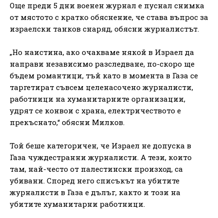
Още преди 5 дни военен журнал е пуснал снимка
от мястото с кратко обяснение, че става въпрос за
израелски танков снаряд, обясни журналистът.
„Но наистина, ако очакваме някой в Израел да
направи независимо разследване, по-скоро ще
бъдем романтици, тъй като в момента в Газа се
таргетират съвсем целенасочено журналисти,
работници на хуманитарните организации,
удрят се конвои с храна, електричеството е
прекъснато,“ обясни Милков.
Той беше категоричен, че Израел не допуска в
Газа чуждестранни журналисти. А тези, които
там, най-често от палестински произход, са
убивани. Според него списъкът на убитите
журналисти в Газа е дълъг, както и този на
убитите хуманитарни работници.