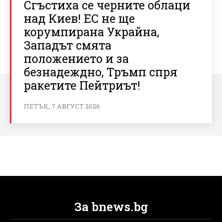
Сгъстиха се черните облаци
над Киев! ЕС не ще
корумпирана Украйна,
Западът смята
положението и за
безнадеждно, Тръмп спря
ракетите Пейтриът!
ПЕТЪК, 7 АВГУСТ 2026
За bnews.bg