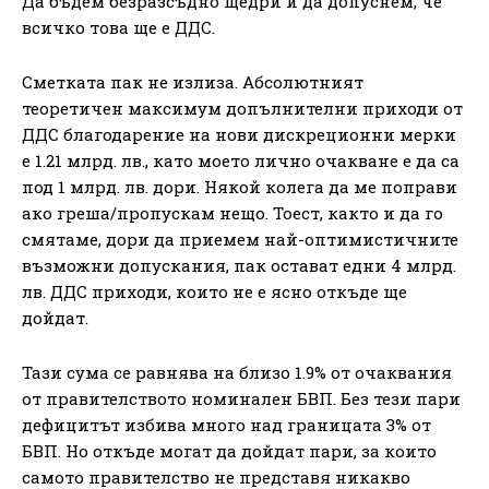
Да бъдем безразсъдно щедри и да допуснем, че
всичко това ще е ДДС.
Сметката пак не излиза. Абсолютният
теоретичен максимум допълнителни приходи от
ДДС благодарение на нови дискреционни мерки
е 1.21 млрд. лв., като моето лично очакване е да са
под 1 млрд. лв. дори. Някой колега да ме поправи
ако греша/пропускам нещо. Тоест, както и да го
смятаме, дори да приемем най-оптимистичните
възможни допускания, пак остават едни 4 млрд.
лв. ДДС приходи, които не е ясно откъде ще
дойдат.
Тази сума се равнява на близо 1.9% от очаквания
от правителството номинален БВП. Без тези пари
дефицитът избива много над границата 3% от
БВП. Но откъде могат да дойдат пари, за които
самото правителство не представя никакво