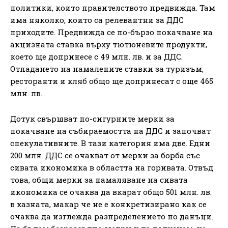
политики, които правителството предвижда. Там
има няколко, които са релевантни за ДДС
приходите. Предвижда се по-бързо покачване на
акцизната ставка върху тютюневите продукти,
което ще допринесе с 49 млн. лв. и за ДДС.
Отпадането на намалените ставки за туризъм,
ресторанти и хляб общо ще допринесат с още 465
млн. лв.
Дотук свършват по-сигурните мерки за
покачване на събираемостта на ДДС и започват
спекулативните. В тази категория има две. Едни
200 млн. ДДС се очакват от мерки за борба със
сивата икономика в областта на горивата. Отвъд
това, общи мерки за намаляване на сивата
икономика се очаква да вкарат общо 501 млн. лв.
в хазната, макар че не е конкретизирано как се
очаква да изглежда разпределението по данъци.