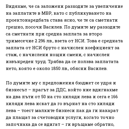
Видяхме, че са заложени разходите за увеличение
на заплатите в МВР, като с публикуването на
проектонаредбата става ясно, че те са сметнати
грешно, посочи Василев. По думите му разходите
са сметнати при средна заплата за второ
тримесечие 2 296 лв., взета от НСИ. Това е средната
заплата от НСИ бруто с начислен коефициент за
стаж, с начислени нощни смени, с начислен
извънреден труд. Трябва да се ползва заплатата
нето, която е около 1850 лв., обясни Василев.
По думите му с предложения бюджет се удря и
бизнесът – прагът за ДДС, който ние вдигнахме
на два пъти от 50 на сто хиляди лева и сега е 166
хиляди лева искат да го върнат на сто хиляди
лева – тоест малките бизнеси пак да ги накарат
да плащат за счетоводни услуги, когато точно
започнаха да се вдигат – ги връщаме обратно,