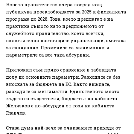
Новото правителство вчера посред нощ
публикува проектобюджета за 2025 и фискалната
програма до 2028. Това, което предлагат е на
практика същото като предложеното от
служебното правителство, което всички,
включително настоящите управляващи, смятаха
за скандално. Промените са минимални и
параметрите са все така абсурдни.
Приложил съм пряко сравнение в таблицата
долу по основните параметри. Разходите са без
вноската за бюджета на ЕС. Както виждате,
разходите са минимални. Единственото място
където са съществени, бюджетът на кабинета
Желязков е по-абсурден от този на кабинета
Главчев.
Става дума най-вече за очакваните приходи от