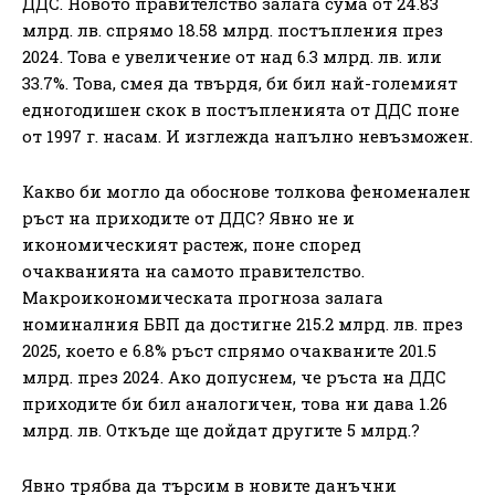
ДДС. Новото правителство залага сума от 24.83
млрд. лв. спрямо 18.58 млрд. постъпления през
2024. Това е увеличение от над 6.3 млрд. лв. или
33.7%. Това, смея да твърдя, би бил най-големият
едногодишен скок в постъпленията от ДДС поне
от 1997 г. насам. И изглежда напълно невъзможен.
Какво би могло да обоснове толкова феноменален
ръст на приходите от ДДС? Явно не и
икономическият растеж, поне според
очакванията на самото правителство.
Макроикономическата прогноза залага
номиналния БВП да достигне 215.2 млрд. лв. през
2025, което е 6.8% ръст спрямо очакваните 201.5
млрд. през 2024. Ако допуснем, че ръста на ДДС
приходите би бил аналогичен, това ни дава 1.26
млрд. лв. Откъде ще дойдат другите 5 млрд.?
Явно трябва да търсим в новите данъчни