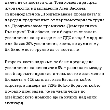
далеч не са достатъчни. Това коментира пред
журналисти в парламента Асен Василев,
съпредседател на „Продължаваме промяната“ и
народен представител от парламентарната група
на „Продължаваме промяната-Демократична
България“. Той обясни, че в бюджета се залага
увеличение на приходите от ДДС с над 6 млрд. лв.
или близо 30% увеличение, което, по думите му,
би било много трудно да се постигне.
Второто, което видяхме, че беше предвидено
увеличение на пенсиите с 5% – разликата между
швейцарското правило и това, което е заложено в
бюджета, е 428 млн. лв., каза Василев, който
опроверга лидера на ГЕРБ Бойко Борисов, който
по-рано днес заяви, че за увеличение по
швейцарското правило ще са нужни над един
милиард.