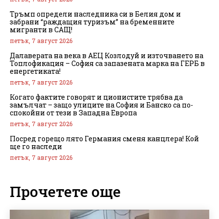
Тръмп определи наследника си в Белия дом и
забрани “раждащия туризъм” на бременните
мигранти в САЩ!
петък, 7 август 2026
Далаверата на века в АЕЦ Козлодуй и източването на
Топлофикация – София са запазената марка на ГЕРБ в
енергетиката!
петък, 7 август 2026
Когато фактите говорят и ционистите трябва да
замълчат – защо улиците на София и Банско са по-
спокойни от тези в Западна Европа
петък, 7 август 2026
Посред горещо лято Германия сменя канцлера! Кой
ще го наследи
петък, 7 август 2026
Прочетете още