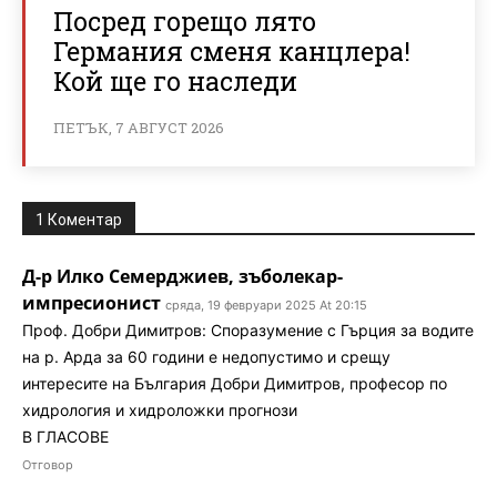
Посред горещо лято
Германия сменя канцлера!
Кой ще го наследи
ПЕТЪК, 7 АВГУСТ 2026
1 Коментар
Д-р Илко Семерджиев, зъболекар-
импресионист
сряда, 19 февруари 2025 At 20:15
Проф. Добри Димитров: Споразумение с Гърция за водите
на р. Арда за 60 години е недопустимо и срещу
интересите на България Добри Димитров, професор по
хидрология и хидроложки прогнози
В ГЛАСОВЕ
Отговор