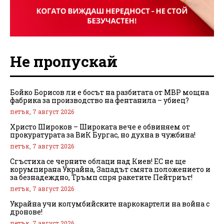
Не пропускай
Бойко Борисов ли е босът на разбитата от МВР мощна
фабрика за производство на фентанила – убиец?
петък, 7 август 2026
Христо Широков – Широката вече е обвиняем от
прокуратурата за ВиК Бургас, но духна в чужбина!
петък, 7 август 2026
Сгъстиха се черните облаци над Киев! ЕС не ще
корумпирана Украйна, Западът смята положението и
за безнадеждно, Тръмп спря ракетите Пейтриът!
петък, 7 август 2026
Украйна учи колумбийските наркокартели на война с
дронове!
петък, 7 август 2026