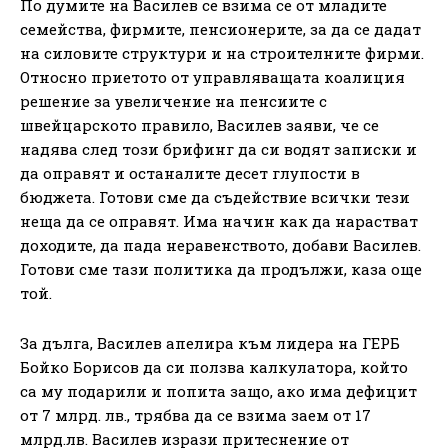
По думите на Василев се взима се от младите
семейства, фирмите, пенсионерите, за да се дадат
на силовите структури и на строителните фирми.
Относно приетото от управляващата коалиция
решение за увеличение на пенсиите с
швейцарското правило, Василев заяви, че се
надява след този брифинг да си водят записки и
да оправят и останалите десет глупости в
бюджета. Готови сме да съдействие всички тези
неща да се оправят. Има начин как да нарастват
доходите, да пада неравенството, добави Василев.
Готови сме тази политика да продължи, каза още
той.
За дълга, Василев апелира към лидера на ГЕРБ
Бойко Борисов да си ползва калкулатора, който
са му подарили и попита защо, ако има дефицит
от 7 млрд. лв., трябва да се взима заем от 17
млрд.лв. Василев изрази притеснение от