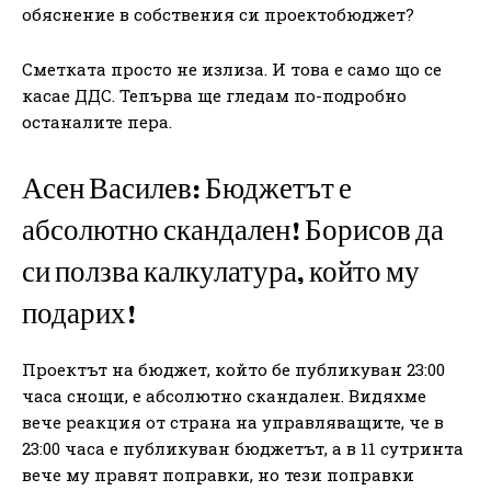
обяснение в собствения си проектобюджет?
Сметката просто не излиза. И това е само що се
касае ДДС. Тепърва ще гледам по-подробно
останалите пера.
Асен Василев: Бюджетът е
абсолютно скандален! Борисов да
си ползва калкулатура, който му
подарих!
Проектът на бюджет, който бе публикуван 23:00
часа снощи, е абсолютно скандален. Видяхме
вече реакция от страна на управляващите, че в
23:00 часа е публикуван бюджетът, а в 11 сутринта
вече му правят поправки, но тези поправки