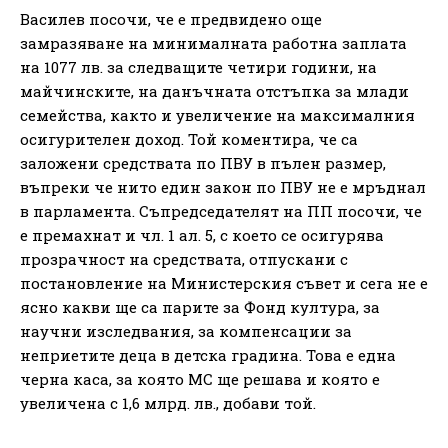
Василев посочи, че е предвидено още
замразяване на минималната работна заплата
на 1077 лв. за следващите четири години, на
майчинските, на данъчната отстъпка за млади
семейства, както и увеличение на максималния
осигурителен доход. Той коментира, че са
заложени средствата по ПВУ в пълен размер,
въпреки че нито един закон по ПВУ не е мръднал
в парламента. Съпредседателят на ПП посочи, че
е премахнат и чл. 1 ал. 5, с което се осигурява
прозрачност на средствата, отпускани с
постановление на Министерския съвет и сега не е
ясно какви ще са парите за Фонд култура, за
научни изследвания, за компенсации за
неприетите деца в детска градина. Това е една
черна каса, за която МС ще решава и която е
увеличена с 1,6 млрд. лв., добави той.