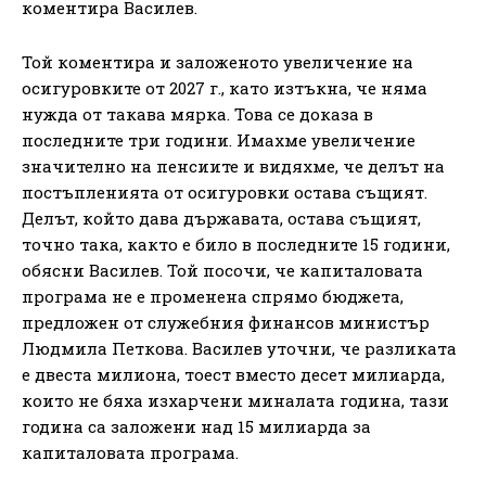
коментира Василев.
Той коментира и заложеното увеличение на
осигуровките от 2027 г., като изтъкна, че няма
нужда от такава мярка. Това се доказа в
последните три години. Имахме увеличение
значително на пенсиите и видяхме, че делът на
постъпленията от осигуровки остава същият.
Делът, който дава държавата, остава същият,
точно така, както е било в последните 15 години,
обясни Василев. Той посочи, че капиталовата
програма не е променена спрямо бюджета,
предложен от служебния финансов министър
Людмила Петкова. Василев уточни, че разликата
е двеста милиона, тоест вместо десет милиарда,
които не бяха изхарчени миналата година, тази
година са заложени над 15 милиарда за
капиталовата програма.