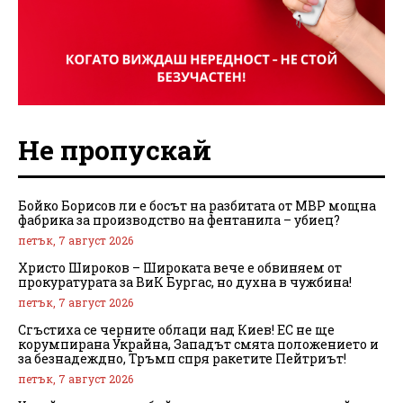
Не пропускай
Бойко Борисов ли е босът на разбитата от МВР мощна
фабрика за производство на фентанила – убиец?
петък, 7 август 2026
Христо Широков – Широката вече е обвиняем от
прокуратурата за ВиК Бургас, но духна в чужбина!
петък, 7 август 2026
Сгъстиха се черните облаци над Киев! ЕС не ще
корумпирана Украйна, Западът смята положението и
за безнадеждно, Тръмп спря ракетите Пейтриът!
петък, 7 август 2026