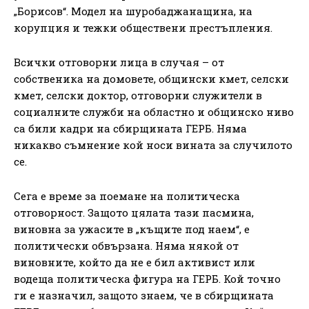
„Борисов“. Модел на шуробаджанащина, на
корупция и тежки обществени престъпления.
Всички отговорни лица в случая – от
собственика на домовете, общински кмет, селски
кмет, селски доктор, отговорни служители в
социалните служби на областно и общинско ниво
са били кадри на сбирщината ГЕРБ. Няма
никакво съмнение кой носи вината за случилото
се.
Сега е време за поемане на политическа
отговорност. Защото цялата тази пасмина,
виновна за ужасите в „къщите под наем“, е
политически обвързана. Няма някой от
виновните, който да не е бил активист или
водеща политическа фигура на ГЕРБ. Кой точно
ги е назначил, защото знаем, че в сбирщината