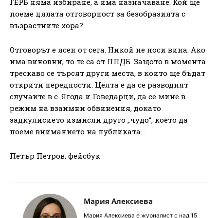
ГЕРБ няма избиране, а има назначаване. Кой ще
поеме цялата отговорност за безобразията с
възрастните хора?
Отговорът е ясен от сега. Никой не носи вина. Ако
има виновни, то те са от ППДБ. Защото в момента
трескаво се търсят други места, в които ще бъдат
открити нередности. Целта е да се разводнят
случаите в с. Ягода и Говедарци, да се мине в
режим на взаимни обвинения, докато
задкулисието измисли друго „чудо“, което да
поеме вниманието на публиката…
Петър Петров, фейсбук
Мария Алексиева
Мария Алексиева е журналист с над 15