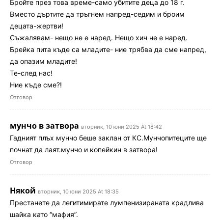
Бройте през това време-само убитите деца до 18 г.
Вместо дъртите да тръгнем напред-седим и броим
децата-жертви!
Съжалявам- нещо не е наред. Нещо хич не е наред.
Брейка пита къде са младите- ние трябва да сме напред,
да опазим младите!
Те-след нас!
Ние къде сме?!
Отговор
мунчо в затвора
вторник, 10 юни 2025 At 18:42
Гадният плъх мунчо беше заклан от КС.Мунчопитеците ще
почнат да лаят.мунчо и копейкин в затвора!
Отговор
Някой
вторник, 10 юни 2025 At 18:35
Престанете да легитимирате лумпенизираната крадлива
шайка като “мафия”.