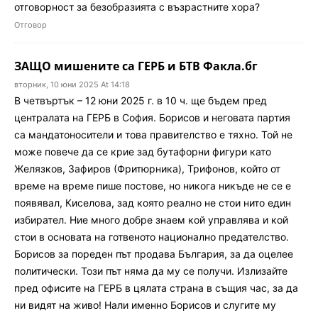
отговорност за безобразията с възрастните хора?
Отговор
ЗАЩО мишените са ГЕРБ и БТВ Факла.бг
вторник, 10 юни 2025 At 14:18
В четвъртък – 12 юни 2025 г. в 10 ч. ще бъдем пред
централата на ГЕРБ в София. Борисов и неговата партия
са мандатоносители и това правителство е тяхно. Той не
може повече да се крие зад бутафорни фигури като
Желязков, Зафиров (Фритюрника), Трифонов, който от
време на време пише постове, но никога никъде не се е
появявал, Киселова, зад която реално не стои нито един
избирател. Ние много добре знаем кой управлява и кой
стои в основата на готвеното национално предателство.
Борисов за пореден път продава България, за да оцелее
политически. Този път няма да му се получи. Излизайте
пред офисите на ГЕРБ в цялата страна в същия час, за да
ни видят на живо! Нали именно Борисов и слугите му