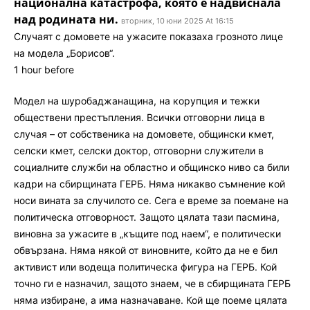
национална катастрофа, която е надвиснала
над родината ни.
вторник, 10 юни 2025 At 16:15
Случаят с домовете на ужасите показаха грозното лице
на модела „Борисов“.
1 hour before
Модел на шуробаджанащина, на корупция и тежки
обществени престъпления. Всички отговорни лица в
случая – от собственика на домовете, общински кмет,
селски кмет, селски доктор, отговорни служители в
социалните служби на областно и общинско ниво са били
кадри на сбирщината ГЕРБ. Няма никакво съмнение кой
носи вината за случилото се. Сега е време за поемане на
политическа отговорност. Защото цялата тази пасмина,
виновна за ужасите в „къщите под наем“, е политически
обвързана. Няма някой от виновните, който да не е бил
активист или водеща политическа фигура на ГЕРБ. Кой
точно ги е назначил, защото знаем, че в сбирщината ГЕРБ
няма избиране, а има назначаване. Кой ще поеме цялата