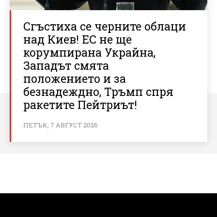
Сгъстиха се черните облаци
над Киев! ЕС не ще
корумпирана Украйна,
Западът смята
положението и за
безнадеждно, Тръмп спря
ракетите Пейтриът!
ПЕТЪК, 7 АВГУСТ 2026