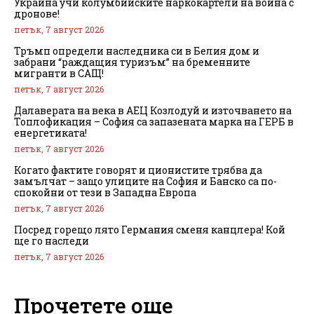
Украйна учи колумбийските наркокартели на война с
дронове!
петък, 7 август 2026
Тръмп определи наследника си в Белия дом и
забрани “раждащия туризъм” на бременните
мигранти в САЩ!
петък, 7 август 2026
Далаверата на века в АЕЦ Козлодуй и източването на
Топлофикация – София са запазената марка на ГЕРБ в
енергетиката!
петък, 7 август 2026
Когато фактите говорят и ционистите трябва да
замълчат – защо улиците на София и Банско са по-
спокойни от тези в Западна Европа
петък, 7 август 2026
Посред горещо лято Германия сменя канцлера! Кой
ще го наследи
петък, 7 август 2026
Прочетете още