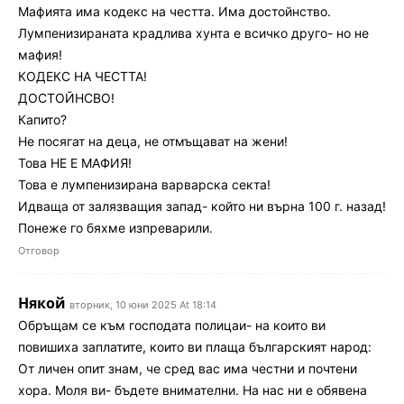
Мафията има кодекс на честта. Има достойнство.
Лумпенизираната крадлива хунта е всичко друго- но не
мафия!
КОДЕКС НА ЧЕСТТА!
ДОСТОЙНСВО!
Капито?
Не посягат на деца, не отмъщават на жени!
Това НЕ Е МАФИЯ!
Това е лумпенизирана варварска секта!
Идваща от залязващия запад- който ни върна 100 г. назад!
Понеже го бяхме изпреварили.
Отговор
Някой
вторник, 10 юни 2025 At 18:14
Обръщам се към господата полицаи- на които ви
повишиха заплатите, които ви плаща българският народ:
От личен опит знам, че сред вас има честни и почтени
хора. Моля ви- бъдете внимателни. На нас ни е обявена