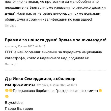
постоянно натякват, че протестите са малобройни и по
площадите на България сме излизали по „няколко десетки
души“. Нали пак от неговите виночерци чухме всякакви
обиди, хули и срамни квалификации по наш адрес!
Отговор
Време е за нашата дума! Време е за възмездие!
вторник, 10 юни 2025 At 14:15
ГЕРБ е най-големият виновник за поредната национална
катастрофа, която е надвиснала над родината ни.
Отговор
Д-р Илко Семерджиев, зъболекар-
импресионист
вторник, 10 юни 2025 At 14:11
Продължава борбата на Гражданския ни комитет
В .youtube
Първо България