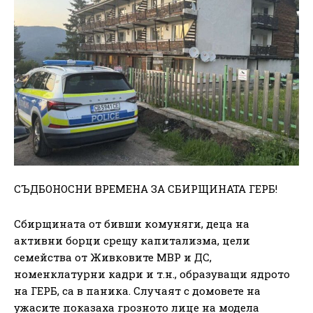
СЪДБОНОСНИ ВРЕМЕНА ЗА СБИРЩИНАТА ГЕРБ!
Сбирщината от бивши комуняги, деца на
активни борци срещу капитализма, цели
семейства от Живковите МВР и ДС,
номенклатурни кадри и т.н., образуващи ядрото
на ГЕРБ, са в паника. Случаят с домовете на
ужасите показаха грозното лице на модела