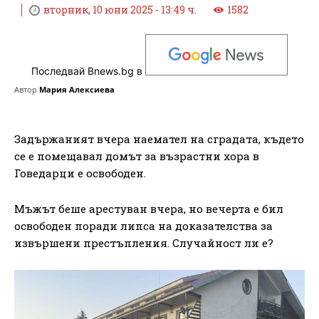
вторник, 10 юни 2025 - 13:49 ч.
1582
Последвай Bnews.bg в
Автор
Мария Алексиева
Задържаният вчера наемател на сградата, където
се е помещавал домът за възрастни хора в
Говедарци е освободен.
Мъжът беше арестуван вчера, но вечерта е бил
освободен поради липса на доказателства за
извършени престъпления. Случайност ли е?