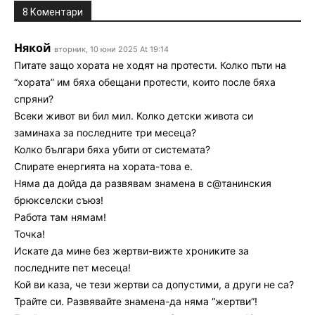
8 Коментари
Някой
вторник, 10 юни 2025 At 19:14
Питате защо хората не ходят на протести. Колко пъти на
“хората” им бяха обещани протести, които после бяха
спряни?
Всеки живот ви бил мил. Колко детски живота си
заминаха за последните три месеца?
Колко българи бяха убити от системата?
Спирате енергията на хората-това е.
Няма да дойда да развявам знамена в с@танинския
брюкселски съюз!
Работа там нямам!
Точка!
Искате да мине без жертви-вижте хрониките за
последните пет месеца!
Кой ви каза, че тези жертви са допустими, а други не са?
Трайте си. Развявайте знамена-да няма “жертви”!