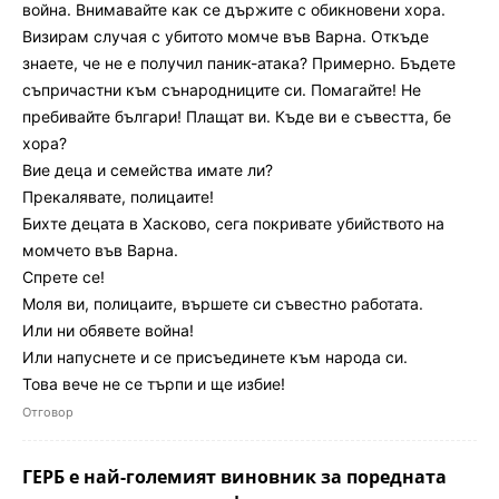
война. Внимавайте как се държите с обикновени хора.
Визирам случая с убитото момче във Варна. Откъде
знаете, че не е получил паник-атака? Примерно. Бъдете
съпричастни към сънародниците си. Помагайте! Не
пребивайте българи! Плащат ви. Къде ви е съвестта, бе
хора?
Вие деца и семейства имате ли?
Прекалявате, полицаите!
Бихте децата в Хасково, сега покривате убийството на
момчето във Варна.
Спрете се!
Моля ви, полицаите, вършете си съвестно работата.
Или ни обявете война!
Или напуснете и се присъединете към народа си.
Това вече не се търпи и ще избие!
Отговор
ГЕРБ е най-големият виновник за поредната