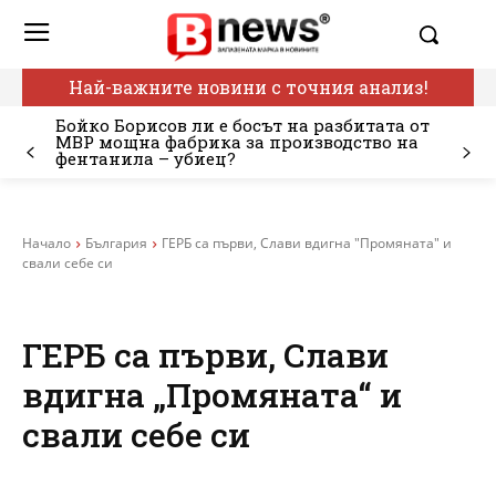
Най-важните новини с точния анализ!
Бойко Борисов ли е босът на разбитата от
МВР мощна фабрика за производство на
фентанила – убиец?
Начало
България
ГЕРБ са първи, Слави вдигна "Промяната" и
свали себе си
ГЕРБ са първи, Слави
вдигна „Промяната“ и
свали себе си