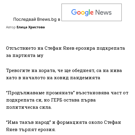
Последвай Bnews.bg в
Автор
Елица Христова
Отсъствието на Стефан Янев ерозира подкрепата
за партията му
Тревогите на хората, че ще обеднеят, са на нива
като в началото на ковид пандемията
“Продължаваме промяната” възстановява част от
подкрепата си, но ГЕРБ остава първа
политическа сила.
“Има такъв народ” и формацията около Стефан
Янев търпят ерозия.