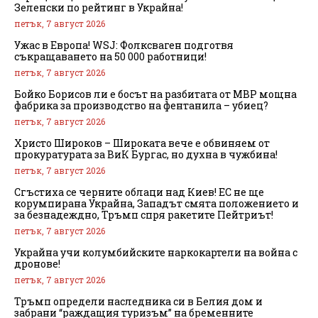
Зеленски по рейтинг в Украйна!
петък, 7 август 2026
Ужас в Европа! WSJ: Фолксваген подготвя
съкращаването на 50 000 работници!
петък, 7 август 2026
Бойко Борисов ли е босът на разбитата от МВР мощна
фабрика за производство на фентанила – убиец?
петък, 7 август 2026
Христо Широков – Широката вече е обвиняем от
прокуратурата за ВиК Бургас, но духна в чужбина!
петък, 7 август 2026
Сгъстиха се черните облаци над Киев! ЕС не ще
корумпирана Украйна, Западът смята положението и
за безнадеждно, Тръмп спря ракетите Пейтриът!
петък, 7 август 2026
Украйна учи колумбийските наркокартели на война с
дронове!
петък, 7 август 2026
Тръмп определи наследника си в Белия дом и
забрани “раждащия туризъм” на бременните